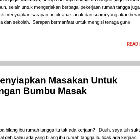
uh, selain untuk mengerjakan berbagai pekerjaan rumah tangga juga
uk menyiapkan sarapan untuk anak-anak dan suami yang akan bera
ja dan sekolah. Sarapan bermanfaat untuk mengisi tenaga guna
jalankan aktivitas pagi hari. Sarapan juga menyegarkan otak dan
ingkatkan konsentrasi untuk mereka yang akan belajar dan bekerja.
READ
apan mencegah sakit maag dan menyehatkan tubuh. Sarapan mem
rdinasi tubuh lebih baik dan mengurangi stress serta mencegah obes
ta banyak sekali manfaat sarapan lainnya.
enyiapkan Masakan Untuk
engan Bumbu Masak
pa bilang ibu rumah tangga itu tak ada kerjaan? Duuh, saya tuh suk
al deh kalau ada yang bilang ibu rumah tangga itu tidak ada kerjaan.