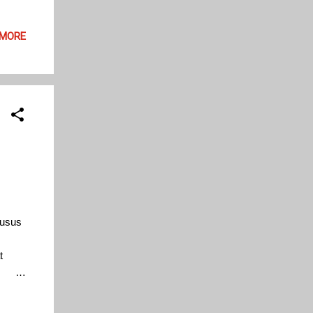
 MORE
husus
t
.
reknya
nyak