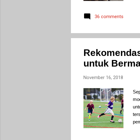
36 comments
Rekomendas
untuk Berma
November 16, 2018
Sep
mod
unt
ter
pem
Sal
dan