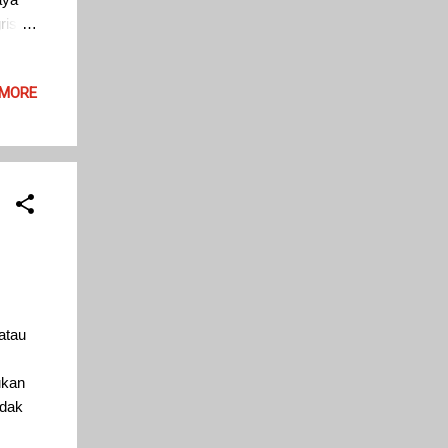
ris
 Saya
 MORE
lang
eiring
cukup
atau
ukan
idak