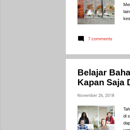
Mem
lai
kes
asy
hat
7 comments
men
ban
mem
Mam
bua
Belajar Baha
men
Kapan Saja 
seh
bua
November 26, 2018
Tah
di 
dap
yan