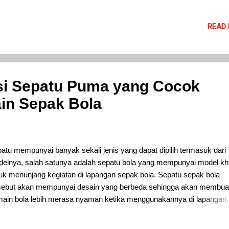
READ
i Sepatu Puma yang Cocok
in Sepak Bola
atu mempunyai banyak sekali jenis yang dapat dipilih termasuk dari
elnya, salah satunya adalah sepatu bola yang mempunyai model k
uk menunjang kegiatan di lapangan sepak bola. Sepatu sepak bola
sebut akan mempunyai desain yang berbeda sehingga akan membua
ain bola lebih merasa nyaman ketika menggunakannya di lapangan
ah satu tips untuk memilih sepatu bola yang tepat ini adalah dari me
 Puma merupakan pilihan brand yang tepat karena menawarkan ba