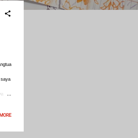
angtua
g saya
ya
 butuh
a.
 MORE
, hari
nya,