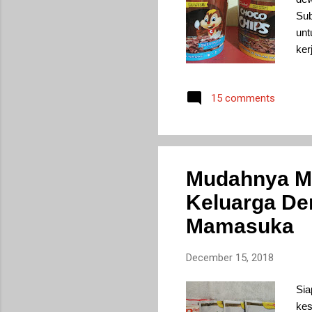
Sub
unt
ker
men
men
15 comments
Sar
koo
ser
Mudahnya M
Keluarga D
Mamasuka
December 15, 2018
Sia
kes