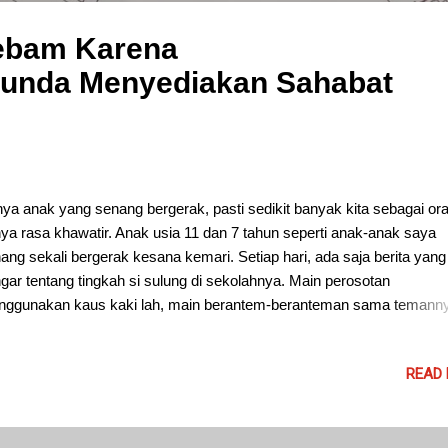
ebam Karena
unda Menyediakan Sahabat
ya anak yang senang bergerak, pasti sedikit banyak kita sebagai or
ya rasa khawatir. Anak usia 11 dan 7 tahun seperti anak-anak saya
ang sekali bergerak kesana kemari. Setiap hari, ada saja berita yan
gar tentang tingkah si sulung di sekolahnya. Main perosotan
ggunakan kaus kaki lah, main berantem-beranteman sama temann
, dan sebagainya. Maklum, anak laki-laki, energinya besar sekali dan
yaluran. Pulang-pulang, pasti ada saja yang jadi bahan perhatian say
READ
alnya celana sobek, badan lebam , dan lain-lain. Tidak sampai di situ
ur pun tak luput dari kegiatan fisik bagi si sulung. Bersepeda bersama
an-teman komplek rumah adalah rutinitasnya saat weekend. Pulang