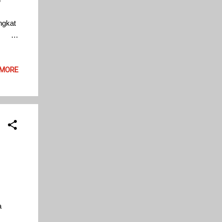
ngkat
 MORE
buat
itas,
a