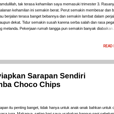
amdulillah, tak terasa kehamilan saya memasuki trimester 3. Rasan
jalanan kehamilan ini semakin berat. Perut semakin membesar dan b
au berjalan terasa banget bebannya dan semakin lambat dalam perja
aupun dekat. Tidur semakin susah karena serba salah dan rasa pega
g melanda. Pekerjaan rumah tangga pun semakin banyak diabaikan.
oknya ibu-ibu yang pernah hamil atau bapak-bapak yang mendampin
ng malam kehamilan istrinya, bisa turut merasakan hal ini.
READ
yiapkan Sarapan Sendiri
mba Choco Chips
apan itu penting banget, tidak hanya untuk anak-anak bahkan untuk 
asa juga. Makanya, setiap hari saya usahakan bangun pagi sebelu