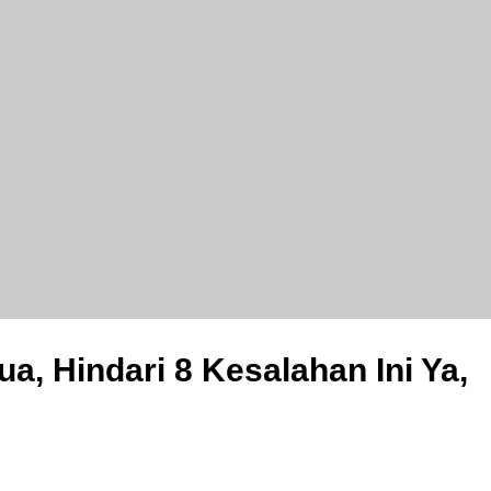
a dapat oleh-oleh macam-macam, baju dan badan yang berkeringat, 
ang-kadang lebam atau memar karena tertendang bola.
ua, Hindari 8 Kesalahan Ini Ya,