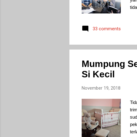
tid
say
men
33 comments
ked
jad
den
han
Mumpung Seh
Si Kecil
November 19, 2018
Tid
tri
sud
pek
terl