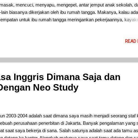
asak, mencuci, menyapu, mengepel, antar jemput anak sekolah, d
n-lain biasanya dikerjakan oleh ibu rumah tangga. Makanya, kalau ada
empatan untuk ibu rumah tangga meringankan pekerjaannya, kayak
ik banget deh dan bersyukur. Karena pekerjaan rumah tangga jadi ri
i pun senang menghadapi berbagai pekerjaan rumah tangga yang
READ
umpuk. Salah satunya ini nih, bumbu masak Mamasuka yang prakt
get dan memudahkan siapapun termasuk ibu rumah tangga untuk
buat masakan yang nikmat buat keluarga. Buat saya, bumbu mas
asuka itu membantu banget pekerjaan saya untuk menyiapkan ma
t keluarga. Terutama di saat-saat tak terduga, misalnya saat harus
sa Inggris Dimana Saja dan
yiapkan sarapan dengan segera di pagi hari, Atau, saat saya lagi ku
Dengan Neo Study
at sehingga perlu memasak dengan cepat dan praktis namun tetap n
t kelua...
un 2003-2004 adalah saat dimana saya masih menjadi seorang staf 
sebuah perusahaan penerbitan di Jakarta. Banyak pengalaman yang 
at saat saya bekerja di sana. Salah satunya adalah saat ada tamu as
g datang ke kantor. Alangkah malunya saya saat tamu datang dan s