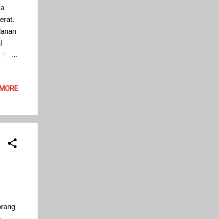
ya
erat.
lanan
l
 Yah,
gi
 MORE
orang
m