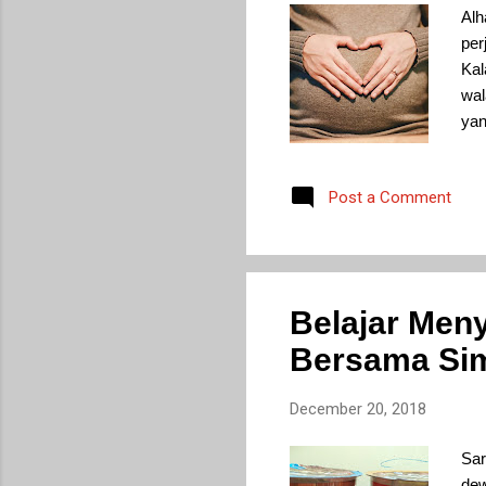
Alh
per
Kal
wal
yan
pok
sia
Post a Comment
Belajar Men
Bersama Si
December 20, 2018
Sar
dew