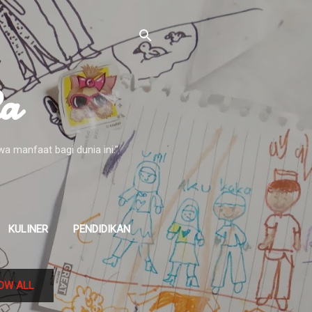
Ra
 manfaat bagi dunia ini."
KULINER
PENDIDIKAN
OW ALL