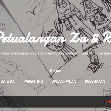
Skip to main content
etualangan Za & 
 engkau menggapai segala impianmu, dan menjadi orang yang membawa
Pages
 ZA & RA
PARENTING
JALAN-JALAN
KESEHATAN
MORE…
DISCLOSURE
SH