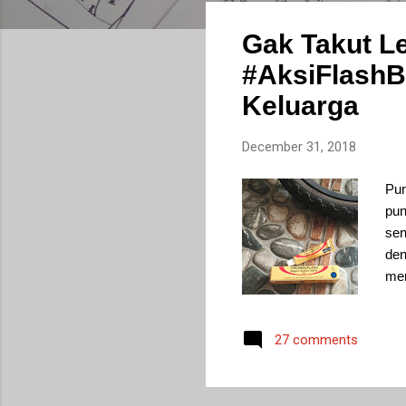
s
Gak Takut L
t
s
#AksiFlashB
Keluarga
December 31, 2018
Pun
pun
sen
den
men
lah
pen
27 comments
Mis
lib
tem