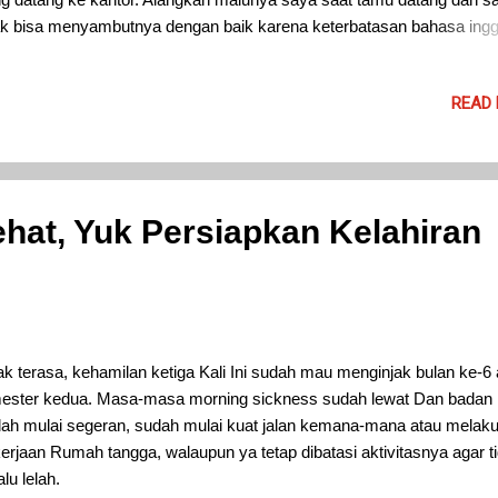
ak bisa menyambutnya dengan baik karena keterbatasan bahasa ingg
a. Akhirnya malah pimpinan langsung yang menyambut sang tamu.
yadari betul pentingnya penguasaan bahasa inggris sebagai bahasa
READ
ua, terutama untuk pengembangan karir bekerja. Memiliki karir gemi
i idaman siapa saja terutama kalangan milenial dan anak muda. Tapi s
gan berkembangnya teknologi, untuk meraih karir gemilang tak lagi 
ya dengan kerja keras.
at, Yuk Persiapkan Kelahiran
ak terasa, kehamilan ketiga Kali Ini sudah mau menginjak bulan ke-6 
mester kedua. Masa-masa morning sickness sudah lewat Dan badan
ah mulai segeran, sudah mulai kuat jalan kemana-mana atau melak
erjaan Rumah tangga, walaupun ya tetap dibatasi aktivitasnya agar t
alu lelah.