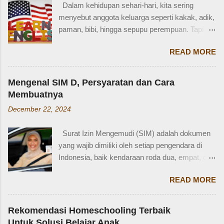
Dalam kehidupan sehari-hari, kita sering
tidak ingat detailnya. Ayau, mungkin juga dia
menyebut anggota keluarga seperti kakak, adik,
terkejut juga dengan reaksi saya. Bagaimana
paman, bibi, hingga sepupu perempuan. Tapi
tidak terkejut. Saya taksir usia Zaidan sekitar
bagaimana dengan istilah-istilah tersebut dalam
usia 3-4 tahun. Karena usia 4 tahun-an saat
READ MORE
bahasa Inggris? Salah satu contoh yang
Zaidan duduk di bangku TK, saya sudah tidak
menarik adalah bahasa Inggris sepupu
bekerja di luar rumah. Meniggalkan anak usia
perempuan . Banyak orang mungkin tahu kata
segitu, sendiri di rumah, tentu saja saya terkejut.
Mengenal SIM D, Persyaratan dan Cara
"cousin", tapi tahukah kamu bahwa sepupu
Memang beli sayur tak lama, 5 atau 10 menit
Membuatnya
perempuan dalam bahasa Inggris bisa disebut
mungkin selesai kalau tidak antri. Tapi,
December 22, 2024
female cousin? Memahami kosakata keluarga
bagaimana kalau dalam waktu 10 menit itu, ada
dalam bahasa Inggris bukan hanya penting saat
orang yang punya kese...
Surat Izin Mengemudi (SIM) adalah dokumen
percakapan santai, tetapi juga saat menulis,
yang wajib dimiliki oleh setiap pengendara di
traveling, bahkan dalam lingkungan kerja
Indonesia, baik kendaraan roda dua, empat, dan
internasional. Mengenal istilah keluarga akan
lainnya. Ada beberapa jenis SIM di Indonesia,
membantu kita lebih fasih dan percaya diri saat
READ MORE
salah satunya adalah SIM D. Karena tidak
memperkenalkan diri atau menceritakan silsilah
terlalu populer, banyak yang bertanya SIM D
keluarga. Contohnya, dalam bahasa Inggris:
untuk pengendara apa ya? Mengenal SIM D,
Ayah = Father Ibu = Mother Kakak laki-laki =
Rekomendasi Homeschooling Terbaik
Persayaratan dan Cara Membuatnya
Older brother Adik perempuan = Younger sister
Untuk Solusi Belajar Anak