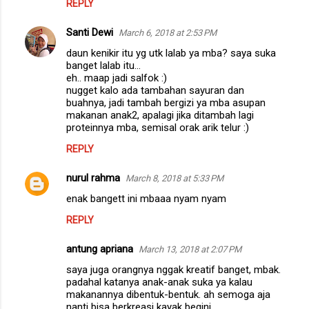
REPLY
Santi Dewi
March 6, 2018 at 2:53 PM
daun kenikir itu yg utk lalab ya mba? saya suka
banget lalab itu...
eh.. maap jadi salfok :)
nugget kalo ada tambahan sayuran dan
buahnya, jadi tambah bergizi ya mba asupan
makanan anak2, apalagi jika ditambah lagi
proteinnya mba, semisal orak arik telur :)
REPLY
nurul rahma
March 8, 2018 at 5:33 PM
enak bangett ini mbaaa nyam nyam
REPLY
antung apriana
March 13, 2018 at 2:07 PM
saya juga orangnya nggak kreatif banget, mbak.
padahal katanya anak-anak suka ya kalau
makanannya dibentuk-bentuk. ah semoga aja
nanti bisa berkreasi kayak begini