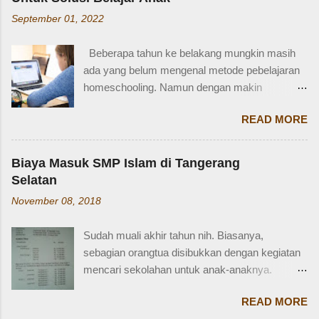
Berdasarkan webstite resmi humas.polri.go.id,
Paman = Uncle Bibi = Aunt Sepupu perempuan
September 01, 2022
SIM D khusus dibuat untuk pengendara dengan
= Female cousin Sepupu laki-laki = Male cousin
kondisi disabilitas atau keterbatasan fisik.
Seringkali, kita hanya menggunakan "cousin"
Beberapa tahun ke belakang mungkin masih
Disabiltas juga adalah manusia biasa yang
tanpa membed...
ada yang belum mengenal metode pebelajaran
berhak berkendara untuk melakukan
homeschooling. Namun dengan makin
aktifitasnya seperti mencari nafkah, menuntut
banyaknya informasi yang tersedia di era digital
ilmu, dan lain-lain. Oleh karena itu, pemerintah
READ MORE
ini, homeschooling jadi makin dikenal dan
memfasilitasi dengan SIM khusus sesuai
bahkan diminati. Homeschooling merupakan
dengan yang dibutuhkan. SIM D yang berlaku di
salah satu metode belajar yang sudah mulai tak
Indonesia dibagi menjadi dua macam yaitu SIM
Biaya Masuk SMP Islam di Tangerang
asing sekarang dan menjadi pilihan sebagian
D untuk pengendara motor yang setara dengan
Selatan
orangtua untuk solusi pembelajaran anak.
SIM C, dan SIM D1 untuk pengendara mobil
November 08, 2018
Homeschooling adalah model pendidikan
yang setara dengan SIM A. Hal ini sesuai
fleksibel berbasis rumah, dimana orangtua
dengan Perpol Nomor 5 Tahun 2021 mengenai
Sudah muali akhir tahun nih. Biasanya,
punya tugas dan tanggung jawab penting
jenis SIM D yang belaku di Indonesia....
sebagian orangtua disibukkan dengan kegiatan
sebagai pengawas dan pemberi materi untuk
mencari sekolahan untuk anak-anaknya.
anak sesuai denagn minat, potensi dan bakat
Karena sebagian sekolah, terutama yang
anak. Homeschooling memiliki beberapa
READ MORE
swasta, sudah mulai membuka pendaftaran di
kelebihan dibanding sekolah konvensional dan