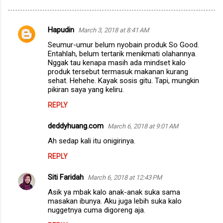
Hapudin
March 3, 2018 at 8:41 AM
C
Seumur-umur belum nyobain produk So Good.
o
Entahlah, belum tertarik menikmati olahannya.
m
Nggak tau kenapa masih ada mindset kalo
produk tersebut termasuk makanan kurang
m
sehat. Hehehe. Kayak sosis gitu. Tapi, mungkin
pikiran saya yang keliru.
e
n
REPLY
t
deddyhuang.com
March 6, 2018 at 9:01 AM
s
Ah sedap kali itu onigirinya.
REPLY
Siti Faridah
March 6, 2018 at 12:43 PM
Asik ya mbak kalo anak-anak suka sama
masakan ibunya. Aku juga lebih suka kalo
nuggetnya cuma digoreng aja.