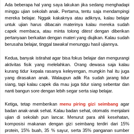
Ada beberapa hal yang saya lakukan jika sedang menghadapi
minggu ujian sekolah anak. Pertama, tentu saja mendampingi
mereka belajar. Nggak kakaknya atau adiknya, kalau belajar
untuk ujian harus dibacain materinya kalau mereka sudah
capek membaca, atau minta tolong di
test
dengan diberikan
pertanyaan berkaitan dengan materi yang diujikan. Kalau sudah
berusaha belajar, tinggal
tawakal
menunggu hasil ujiannya.
Kedua, banyak istirahat agar bisa fokus belajar dan mengurangi
aktivitas fisik yang melelahkan. Orang dewasa saja kalau
kurang tidur kepala rasanya keleyengan, mungkin hal itu juga
yang dirasakan anak. Walaupun adik Ra sudah jarang tidur
siang, tapi kalau capek dia mau juga tidur siang sebentar dan
nanti bangun sore dengan lebih segar serta siap belajar.
Ketiga, tetap memberikan
menu piring gizi seimbang
agar
badan anak-anak sehat. Kalau badan sehat, otomatis menjalani
ujian di sekolah pun lancar. Menurut para ahli kesehatan,
komposisi makanan dengan gizi seimbang terdiri dari
15%
protein, 15% buah, 35 % sayur, serta 35% panganan sumber