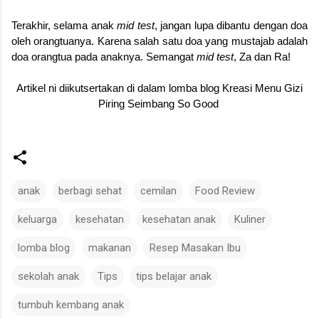
Terakhir, selama anak
mid test
, jangan lupa dibantu dengan doa
oleh orangtuanya. Karena salah satu doa yang mustajab adalah
doa orangtua pada anaknya. Semangat
mid test
, Za dan Ra!
Artikel ni diikutsertakan di dalam lomba blog Kreasi Menu Gizi
Piring Seimbang So Good
anak
berbagi sehat
cemilan
Food Review
keluarga
kesehatan
kesehatan anak
Kuliner
lomba blog
makanan
Resep Masakan Ibu
sekolah anak
Tips
tips belajar anak
tumbuh kembang anak