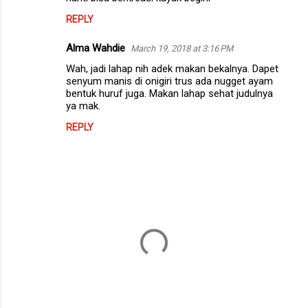
REPLY
Alma Wahdie
March 19, 2018 at 3:16 PM
Wah, jadi lahap nih adek makan bekalnya. Dapet
senyum manis di onigiri trus ada nugget ayam
bentuk huruf juga. Makan lahap sehat judulnya
ya mak.
REPLY