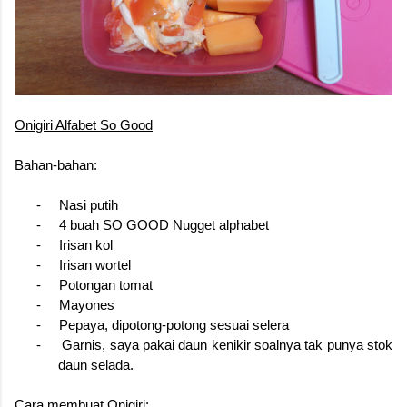
Onigiri Alfabet So Good
Bahan-bahan:
-
Nasi putih
-
4 buah SO GOOD Nugget alphabet
-
Irisan kol
-
Irisan wortel
-
Potongan tomat
-
Mayones
-
Pepaya, dipotong-potong sesuai selera
-
Garnis, saya pakai daun kenikir soalnya tak punya stok
daun selada.
Cara membuat Onigiri: