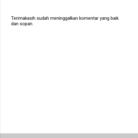
Terimakasih sudah meninggalkan komentar yang baik
dan sopan.
P
o
s
t
a
C
o
m
m
e
n
t