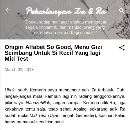
Petualangan Za & Ra
Skip to main content
"Doaku setiap hari, agar engkau menggapai
segala impianmu, dan menjadi orang yang
membawa manfaat bagi dunia ini."
Onigiri Alfabet So Good, Menu Gizi
Seimbang Untuk Si Kecil Yang lagi
Mid Test
March 02, 2018
Uhuk, uhuk
. Kemarin saya mendengar adik Za terbatuk. Duh,
jangan-jangan mulai kambuh lagi nih radang tenggorokannya,
pikir saya.
Naudzubillah,
jangan sampai. Semoga adik Ra, juga
kakaknya tentu saja, tetap sehat. Apalagi sekarang adik Ra
sudah mulai
Mid Test
(Ujian Tengah Semester), kasihan kalau
harus menyusul sendirian nanti.