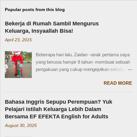
Popular posts from this blog
Bekerja di Rumah Sambil Mengurus
Keluarga, Insyaallah Bisa!
April 23, 2015
Beberapa hari lalu, Zaidan –anak pertama saya
yang berusia hampir 8 tahun- membuat sebuah
pengakuan yang cukup mengejutkan sekaligus
membuat saya bersyukur. Ini dia pengakuan
READ MORE
Zaidan: “Mi, waktu kakak kecil, kakak pernah
ditinggal beli sayur sama mba. Waktu itu
kakaknya lagi tidur. Terus kakak nangis. Sama
Bahasa Inggris Sepupu Perempuan? Yuk
tetangga, kakak diajak main dan dipinjami
Pelajari Istilah Keluarga Lebih Dalam
mainan.” Saya langsung memberondong Zaidan
Bersama EF EFEKTA English for Adults
dengan berbagai pertanyaan. Mbak yang
August 30, 2025
mana? Tetangga yang mana? Kejadiannya
waktu kakak umur berapa? Sayang, Zaidan