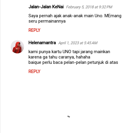
Jalan-Jalan KeNai
February 5, 2018 at 9:32 PM
Saya pernah ajak anak-anak main Uno. MEmang
seru permainannya
REPLY
Helenamantra
April 1, 2023 at 5:45 AM
kami punya kartu UNO tapi jarang mainkan
karena ga tahu caranya, hahaha
baique perlu baca pelan-pelan petunjuk di atas
REPLY