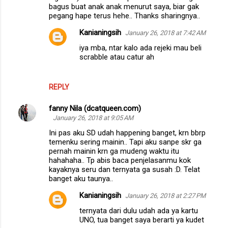
bagus buat anak anak menurut saya, biar gak
m
pegang hape terus hehe.. Thanks sharingnya..
e
Kanianingsih
January 26, 2018 at 7:42 AM
n
iya mba, ntar kalo ada rejeki mau beli
t
scrabble atau catur ah
s
REPLY
fanny Nila (dcatqueen.com)
January 26, 2018 at 9:05 AM
Ini pas aku SD udah happening banget, krn bbrp
temenku sering mainin.. Tapi aku sanpe skr ga
pernah mainin krn ga mudeng waktu itu
hahahaha.. Tp abis baca penjelasanmu kok
kayaknya seru dan ternyata ga susah :D. Telat
banget aku taunya..
Kanianingsih
January 26, 2018 at 2:27 PM
ternyata dari dulu udah ada ya kartu
UNO, tua banget saya berarti ya kudet