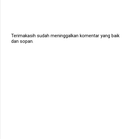
Terimakasih sudah meninggalkan komentar yang baik
dan sopan.
P
o
s
t
a
C
o
m
m
e
n
t