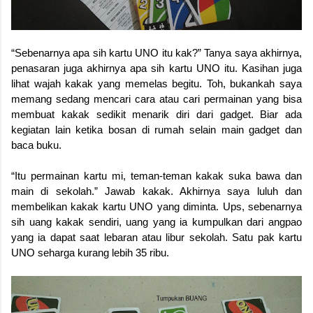
“Sebenarnya apa sih kartu UNO itu kak?” Tanya saya akhirnya,
penasaran juga akhirnya apa sih kartu UNO itu. Kasihan juga
lihat wajah kakak yang memelas begitu. Toh, bukankah saya
memang sedang mencari cara atau cari permainan yang bisa
membuat kakak sedikit menarik diri dari gadget. Biar ada
kegiatan lain ketika bosan di rumah selain main gadget dan
baca buku.
“Itu permainan kartu mi, teman-teman kakak suka bawa dan
main di sekolah.” Jawab kakak. Akhirnya saya luluh dan
membelikan kakak kartu UNO yang diminta. Ups, sebenarnya
sih uang kakak sendiri, uang yang ia kumpulkan dari angpao
yang ia dapat saat lebaran atau libur sekolah. Satu pak kartu
UNO seharga kurang lebih 35 ribu.