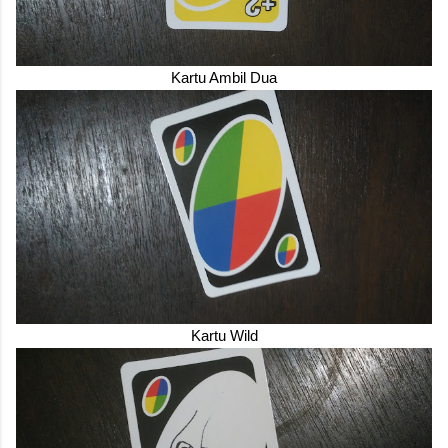
Kartu Ambil Dua
Kartu Wild