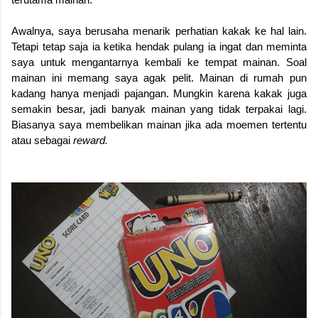
Awalnya, saya berusaha menarik perhatian kakak ke hal lain.
Tetapi tetap saja ia ketika hendak pulang ia ingat dan meminta
saya untuk mengantarnya kembali ke tempat mainan. Soal
mainan ini memang saya agak pelit. Mainan di rumah pun
kadang hanya menjadi pajangan. Mungkin karena kakak juga
semakin besar, jadi banyak mainan yang tidak terpakai lagi.
Biasanya saya membelikan mainan jika ada moemen tertentu
atau sebagai
reward.