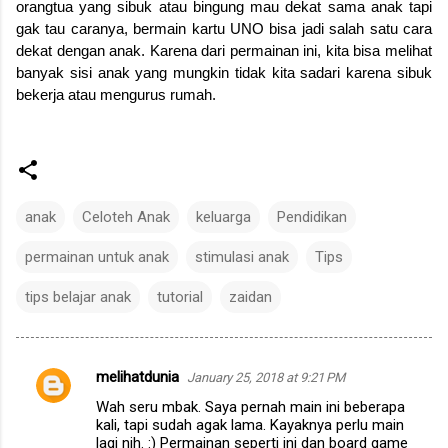
orangtua yang sibuk atau bingung mau dekat sama anak tapi
gak tau caranya, bermain kartu UNO bisa jadi salah satu cara
dekat dengan anak. Karena dari permainan ini, kita bisa melihat
banyak sisi anak yang mungkin tidak kita sadari karena sibuk
bekerja atau mengurus rumah.
anak
Celoteh Anak
keluarga
Pendidikan
permainan untuk anak
stimulasi anak
Tips
tips belajar anak
tutorial
zaidan
melihatdunia
January 25, 2018 at 9:21 PM
C
Wah seru mbak. Saya pernah main ini beberapa
o
kali, tapi sudah agak lama. Kayaknya perlu main
m
lagi nih. :) Permainan seperti ini dan board game