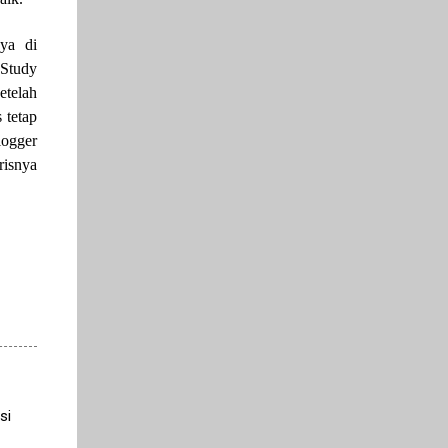
ya di
 Study
etelah
 tetap
logger
risnya
si