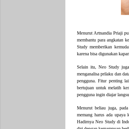
Menurut Artnandia Priaji pu
membantu para angkatan ker
Study memberikan kemudah
karena bisa digunakan kapa
Selain itu, Neo Study jug
menganalisa prilaku dan dat
pengguna. Fitur penting la
bertujuan untuk melatih k
pengguna ingin diajar langs
Menurut beliau juga, pada
memang harus ada upaya le
Hadirnya Neo Study di Indo
diri dengan kemampuan berba