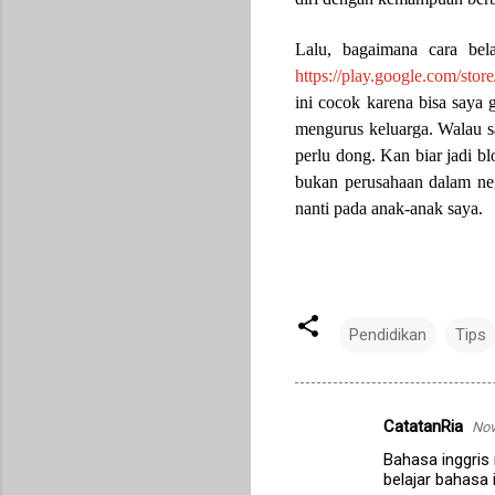
Lalu, bagaimana cara bel
https://play.google.com/sto
ini cocok karena bisa saya 
mengurus keluarga. Walau sa
perlu dong. Kan biar jadi b
bukan perusahaan dalam nege
nanti pada anak-anak saya.
Pendidikan
Tips
CatatanRia
Nov
C
Bahasa inggris
o
belajar bahasa i