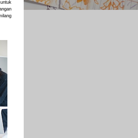
 untuk
langan
milang