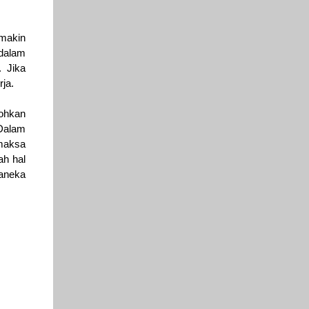
 makin
dalam
 Jika
ja.
tohkan
 Dalam
emaksa
ah hal
raneka