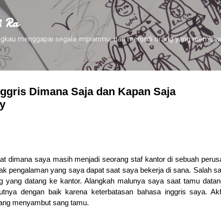
Skip to main content
& Ra
 engkau menggapai segala impianmu, dan menjadi orang yang membaw
nggris Dimana Saja dan Kapan Saja
y
at dimana saya masih menjadi seorang staf kantor di sebuah peru
yak pengalaman yang saya dapat saat saya bekerja di sana. Salah s
g yang datang ke kantor. Alangkah malunya saya saat tamu data
tnya dengan baik karena keterbatasan bahasa inggris saya. Akh
yang menyambut sang tamu.