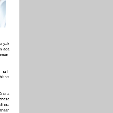
banyak
an ada
uman-
 fasih
bisnis
Krisna
ahasa
di era
sahaan