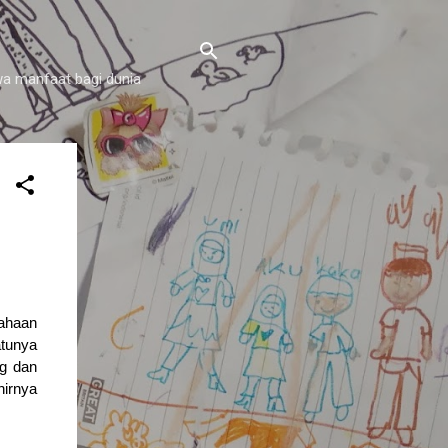
a manfaat bagi dunia
sahaan
atunya
ng dan
irnya