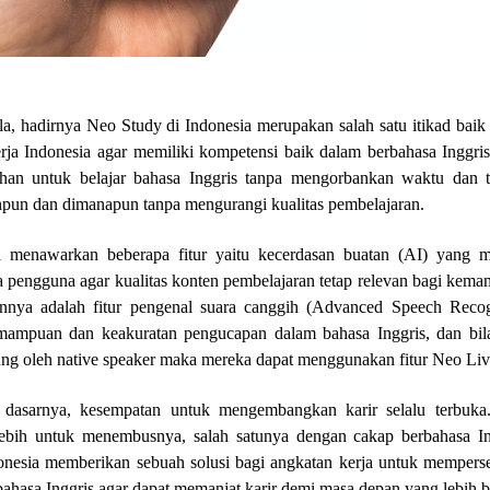
la, hadirnya Neo Study di Indonesia merupakan salah satu itikad baik
ja Indonesia agar memiliki kompetensi baik dalam berbahasa Inggri
an untuk belajar bahasa Inggris tanpa mengorbankan waktu dan 
npun dan dimanapun tanpa mengurangi kualitas pembelajaran.
a menawarkan beberapa fitur yaitu kecerdasan buatan (AI) yang
a pengguna agar kualitas konten pembelajaran tetap relevan bagi kem
innya adalah fitur pengenal suara canggih (Advanced Speech Recog
emampuan dan keakuratan pengucapan dalam bahasa Inggris, dan bil
ung oleh native speaker maka mereka dapat menggunakan fitur Neo Liv
 dasarnya, kesempatan untuk mengembangkan karir selalu terbuka
bih untuk menembusnya, salah satunya dengan cakap berbahasa In
nesia memberikan sebuah solusi bagi angkatan kerja untuk memperse
hasa Inggris agar dapat memanjat karir demi masa depan yang lebih b