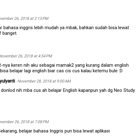
vember 26, 2018 at 2:13 PM
ar bahasa inggris lebih mudah ya mbak, bahkan sudah bisa lewat
if banget.
November 26, 2018 at 4:54 PM
SR-nya keren nih aku sebagai mamak2 yang kurang dalam english
isa belajar lagi english biar cas cis cus kalau ketemu bule :D
yulyanti
November 28, 2018 at 9:00 AM
 donlod nih mba cus ah belajar English kapanpun yah dg Neo Study
vember 26, 2018 at 7:08 PM
ekarang, belajar bahasa Inggris pun bisa lewat aplikasi