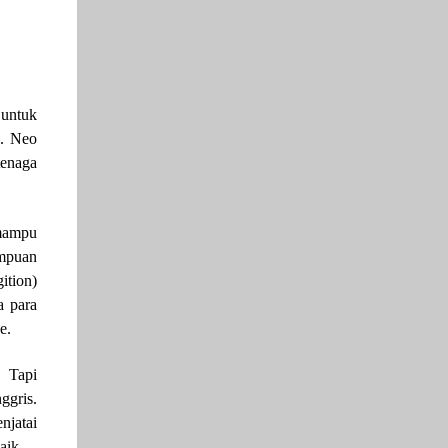
 untuk
s. Neo
tenaga
 mampu
ampuan
ition)
a para
e.
. Tapi
ggris.
njatai
aik.