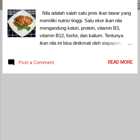
Nila adalah salah satu jenis ikan tawar yang
memiliki nutrisi tinggi. Satu ekor ikan nila
mengandung kalori, protein, vitamin B3,
vitamin B12, fosfor, dan kalium. Tentunya
ikan nila ini bisa dinikmati oleh siapapun.
Nutrisi lengkap dalam ikan nila pun
bermanfaat untuk membantu mencegah
READ MORE
Post a Comment
penuaan dini, melengkapi nutrisi untuk ibu
hamil, menjaga kesehatan otak, dan lain
sebagainya. Tidak akan rugi jika kamu
mengonsumsi ikan nila. Salah satu olahan
favorit ikan nila yang sering ditemukan di
restoran – restoran adalah nila asam manis.
Perpaduan rasa asam dan manis pada
bumbunya sangat pas dengan rasa daging
ikan nila yang gurih. Apalagi menyantapnya
bersama nasi putih hangat. Tidak perlu jauh –