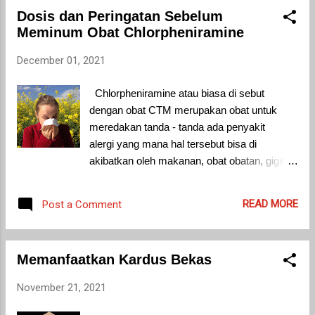
Sudah cukupkah dana kita untuk
Dosis dan Peringatan Sebelum
membeli rumah? Nah, ini yang penting ketika
Meminum Obat Chlorpheniramine
kita akan membeli rumah? Uangnya ada
tidak? Bagi kebanyakan orang butuh
December 01, 2021
bertahun-tahun untuk menabung demi
membeli sebuah rumah impian. Oleh karena
Chlorpheniramine atau biasa di sebut
itu, harus pintar-pintar berhemat dan
dengan obat CTM merupakan obat untuk
mengatur keuangan agar bisa menyisihkan
meredakan tanda - tanda ada penyakit
dana untuk membeli rumah. Bersabar dan
alergi yang mana hal tersebut bisa di
konsisten menabung adalah kuncinya untuk
akibatkan oleh makanan, obat obatan, gigitan
meraih impian membeli rumah impian. 2.
serangga, terkena paparan debu, terkena
...
paparan bulu binatang, atau bisa
READ MORE
Post a Comment
dikarenakan serbuk sari. Obat ini juga di
peruntukan untuk meringankan adanya
tanda-tanda batuk pilek atau bisa disebut (
Memanfaatkan Kardus Bekas
common cold ). Chlorpheniramine beroprasi
di dalam tubuh dengan cara menghambat
November 21, 2021
kerja histamine, yakni adalah campuran
senyawa yang dapat menyebabkan adanya