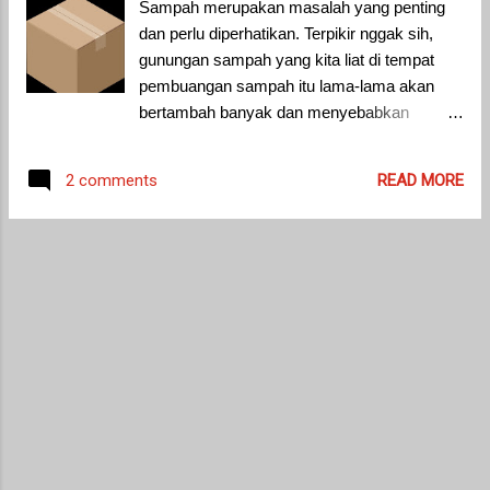
Sampah merupakan masalah yang penting
gejala atau tanda alergi di saat seseorang
dan perlu diperhatikan. Terpikir nggak sih,
terjangkit zat atau bahan pemicu alergi (
gunungan sampah yang kita liat di tempat
allergen ). Diantara dampak alergi yang
pembuangan sampah itu lama-lama akan
dapat di redakan dengan obat ini adalah
bertambah banyak dan menyebabkan
ketika mata anda tersasa berair, hidung anda
berbagai masalah. Semua bencana yang
tersumbat, batuk serta gatal pada kulit,
terjadi di sekitar kita pasti ada ulah kita
hidung, mata, dan tenggorokan. Ada banyak
READ MORE
2 comments
manusia. Sampah ini adalah salah satu
merk dagang Chlorpheniramine : ·
masalah yang menyebabkan bencana banjir,
Brontusin · ...
misalnya. Jadi langkah kecil apapun mesti
kita lakukan dari rumah untuk mengurangi
sampah, atau mengolahnya dengan baik.
Masalah sampah ini masalah yang besar sih.
Mau bicarain sampah di rumah tangga aja
dulu, yaitu salah satunya kardus. Karena
saya kadang suka belanja online, tentu saja
dapat sampah-sampah kardus kan dari
pembungkus paket yang datang. Solusi
yang mudah kalo di rumah tangga sih ya