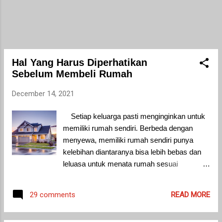
jauh pergi ke resto, kamu bisa menikmati
nisa asam manis dengan membuatnya
sendiri di rumah. Tidak perlu pesan, kamum
bisa membuatnya sendiri di rumah dengan
resep yang sangat mudah. Kamu pun bebas
mengkreasikan dengan berbagai tambahan
Hal Yang Harus Diperhatikan
bahan. Sumber: yummy.co.id Berikut
Sebelum Membeli Rumah
dibawah ini a...
December 14, 2021
Setiap keluarga pasti menginginkan untuk
memiliki rumah sendiri. Berbeda dengan
menyewa, memiliki rumah sendiri punya
kelebihan diantaranya bisa lebih bebas dan
leluasa untuk menata rumah sesuai
keinginan. Namun membeli rumah bukanlah
hal yang mudah dilakukan. Banyak hal yang
READ MORE
29 comments
harus diperhatikan ketika kita akan membeli
rumah, diantaranya: Sumber: pixabay 1.