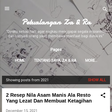
Skip to main content
Petualangan Za & Ra
"Doaku setiap hari, agar engkau menggapai segala impianmu,
dan menjadi orang yang membawa manfaat bagi dunia ini."
Pages
HOME
TENTANG SAYA, ZA & RA
MORE…
Showing posts from 2021
SHOW ALL
P
o
2 Resep Nila Asam Manis Ala Resto
s
Yang Lezat Dan Membuat Ketagihan
t
s
December 15, 2021