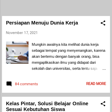
saya kasih ke pemulung, karena bisa
dijadikan penghasilan bagi mereka setelah
mereka jual kardus tersebut. Kalau mau kita
jual sendiri juga bisa sehingga kita bisa dapat
Persiapan Menuju Dunia Kerja
penghasilan. Tapi memang harus
November 17, 2021
dikumpulkan dulu ya biar sek...
Mungkin awalnya kita melihat dunia kerja
sebagai tempat yang menyenangkan, karena
akan bertemu dengan banyak orang, bisa
mengaplikasikan ilmu yang didapat dari
sekolah dan universitas, serta tentu saja
mendapatkan penghasilan. Tapi ternyata
dunia kerja bukanlah tempat yang mudah
READ MORE
84 comments
dimasuki. Banyak hal yang harus disiapkan
agar kita benar-benar bisa memasuki dunia
kerja dengan maksimal. Ya, memang
Kelas Pintar, Solusi Belajar Online
menyenangkan bertemu banyak orang. Tapi
Sesuai Kebutuhan Siswa
harus disiapkan juga mental kita untuk