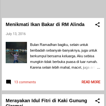
Menikmati Ikan Bakar di RM Alinda
July 13, 2016
Bulan Ramadhan bagiku, selain untuk
beribadah sebanyak-banyaknya, juga untuk
berkumpul bersama keluarga. Aku sebisa
mungkin tidak berbuka puasa di luar rumah.
Karena selain lebih mahal, macet, juga antri
memesan makanan. Jika ingin berbuka
puasa di luar rumah, harus datang ke lokasi
READ MORE
13 comments
cepat-cepat atau booking terlebih dahulu agar
bisa kebagian tempat duduk. Seingatku,
hanya 2 kali aku buka puasa di luar rumah
Merayakan Idul Fitri di Kaki Gunung
yaitu pada saat arisan ibu-ibu di lingkungan