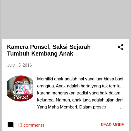
Aissa boleh ajak temen ke rumah mamih
ya?" Mamih itu sebutan Ra buat salah satu
neneknya di kampung. Saya pun manggut-
manggut aja sambil berkata dalam hati.
"Boleh aja, kalau mama papanya ijinin kita
minjem anaknya."
Kamera Ponsel, Saksi Sejarah
Tumbuh Kembang Anak
July 15, 2016
Memiliki anak adalah hal yang luar biasa bagi
orangtua. Anak adalah harta yang tak ternilai
karena meneruskan tradisi yang baik dalam
keluarga. Namun, anak juga adalah ujian dari
Yang Maha Memberi. Dalam proses
mendidik, menjaga dan menyayanginya,
seringkali membuat orangtua diliputi berbagai
READ MORE
13 comments
rasa baik suka maupun duka. Saya