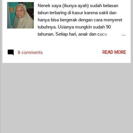
pekerja/buruh atau keluarganya menjelang
Nenek saya (ibunya ayah) sudah belasan
Hari Raya Keagamaan. THR ini wajib
tahun terbaring di kasur karena sakit dan
dibayarkan paling lambat tujuh hari sebelum
hanya bisa bergerak dengan cara menyeret
hari raya keagamaan. Cara menghitung THR
tubuhnya. Usianya mungkin sudah 90
sendiri diatur secara khusus dalam Peraturan
tahunan. Setiap hari, anak dan cucu
Menteri Ketenagakerjaan Nomor 6 Tahun
bergantian mengurus dan menjaga nenek.
2016 tentang Tunjangan Hari Raya
Sudah menjadi tradisi di keluarga saya untuk
Keagamaan Bagi Pekerja/Buruh di
READ MORE
8 comments
silaturahim ke rumah enenk di pagi hari raya
Perusahaan (Permenaker 6/2016), sebagai
Idul Fitri. Setelah shalat Ied, saya dan
berikut.
keluarga besar pergi untuk ziarah kubur
sekaligus silaturahim sama tetangga. Setelah
itu, barulah kami mengunjungi nenek yang
rumahnya masih satu desa namun beda
blok.