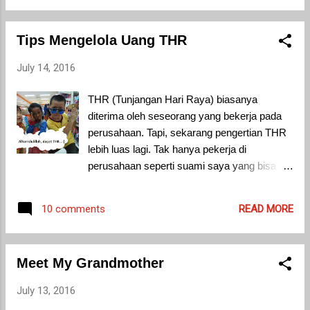
bersyukur tak harus menunggu lama untuk
mendapat momongan. Dua bulan setelah
Tips Mengelola Uang THR
menikah, saya dinyatakan mengandung.
Saya banyak membaca buku parenting
July 14, 2016
sebelum bayi lahir. Namun, setelah bayi
pertama saya, bayi Za lahir ke dunia, semua
THR (Tunjangan Hari Raya) biasanya
ilmu parenting yang pernah saya baca itu
diterima oleh seseorang yang bekerja pada
banyak yang terlupa saking groginya.
perusahaan. Tapi, sekarang pengertian THR
Memiliki anak itu, walau repot, bisa menjadi
lebih luas lagi. Tak hanya pekerja di
sumber kebahagiaan dan sumber semangat
perusahaan seperti suami saya yang bisa
orangtua. Ayah semangat mencari rejeki ya
menerima THR, pekerja di perumahan
demi anak. Ibu semangat mengurus keluarga
seperti asisten rumah tangga (ART) pun bisa
ya demi anak juga. Rasanya, masih teringat
READ MORE
10 comments
mendapat THR tergantung kebijakan
di benak, beberapa momen dengan anak
majikannya. Bahkan, anak-anak juga ikutan
yang membuat saya bahagia dan bersyukur.
dapat THR! Dalam undang-undang
Momen-momen istimewa itu tak lupa saya
Meet My Grandmother
ketenagakerjaan, THR diberi pengertian
simp...
sebagai pendapatan non upah yang wajib
July 13, 2016
dibayarkan oleh Pengusaha kepada