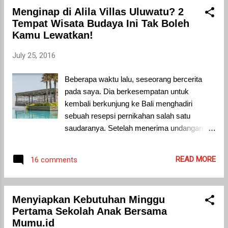
memang rasanya berlebihan. Terutama untuk
Menginap di Alila Villas Uluwatu? 2
anak yang sudah cukup mendapatkan
Tempat Wisata Budaya Ini Tak Boleh
asupan vitamin dari makanan yang mereka
Kamu Lewatkan!
konsumsi. Menurut penelitian yang dilakukan
oleh Pediatric Clinics of North America pada
July 25, 2016
tahun 2009 menyebutkan, mendapatkan
asupan vitamin harian dengan dosis yang
Beberapa waktu lalu, seseorang bercerita
tepat dapat membantu anak tumbuh dan
pada saya. Dia berkesempatan untuk
berkembang secara normal, baik secara fisik
kembali berkunjung ke Bali menghadiri
maupun kognitif.
sebuah resepsi pernikahan salah satu
saudaranya. Setelah menerima undangan,
dia langsung terbayang betapa indah dan
romantisnya mengadakan resepsi
READ MORE
16 comments
pernikahan di Bali. Saat itu saudaranya
mengadakan resepsi di Alila Villas Uluwatu
yang terletak di Desa Pecatu tepatnya di
Menyiapkan Kebutuhan Minggu
Jalan Belimbing Sari, Banjar Tambiyak, Bali.
Pertama Sekolah Anak Bersama
Singkat cerita akhirnya dia sampai di
Mumu.id
Bandara Ngurah Rai Bali. Untuk sampai ke