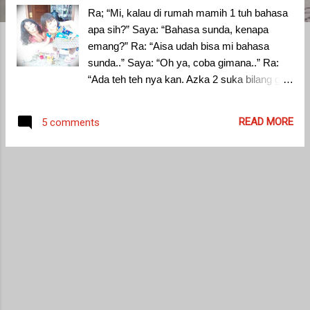
Ra; “Mi, kalau di rumah mamih 1 tuh bahasa
apa sih?” Saya: “Bahasa sunda, kenapa
emang?” Ra: “Aisa udah bisa mi bahasa
sunda..” Saya: “Oh ya, coba gimana..” Ra:
“Ada teh teh nya kan. Azka 2 suka bilang gini,
Azka teh..Azka teh…” Saya: (Senyum-
senyum) “Oh iya, pinter…”
READ MORE
5 comments