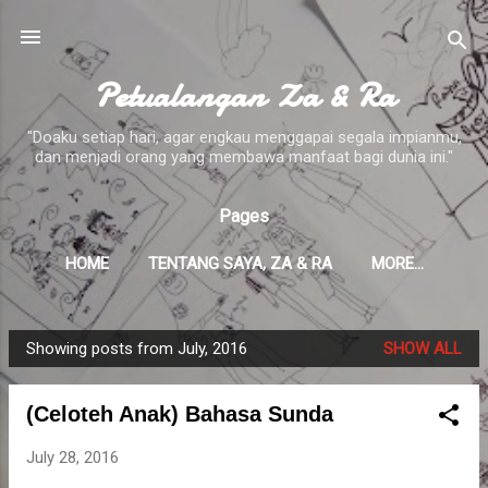
Skip to main content
Petualangan Za & Ra
"Doaku setiap hari, agar engkau menggapai segala impianmu,
dan menjadi orang yang membawa manfaat bagi dunia ini."
Pages
HOME
TENTANG SAYA, ZA & RA
MORE…
Showing posts from July, 2016
SHOW ALL
P
o
(Celoteh Anak) Bahasa Sunda
s
t
July 28, 2016
s