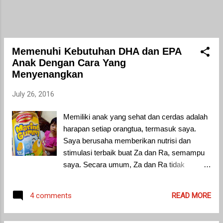
Memenuhi Kebutuhan DHA dan EPA
Anak Dengan Cara Yang
Menyenangkan
July 26, 2016
Memiliki anak yang sehat dan cerdas adalah
harapan setiap orangtua, termasuk saya.
Saya berusaha memberikan nutrisi dan
stimulasi terbaik buat Za dan Ra, semampu
saya. Secara umum, Za dan Ra tidak
mempunyai masalah terhadap asupan
makanan tertentu. Mereka bisa ‘dirayu’ untuk
READ MORE
4 comments
makan sayur dan buah serta makanan sehat
lainnya. Konsumsi suplemen vitamin