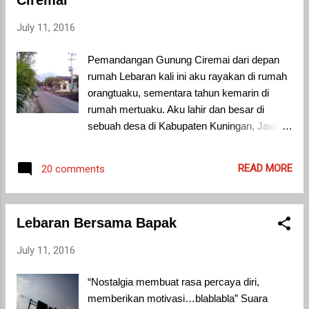
Ciremai
rumah dan saat pulang kampung kemarin.
Kampungku terletak di Kabupaten Kuningan,
July 11, 2016
Jawa Barat. Di sana ada sebuah rumah
makan di Kawasan Wisata Sangkanhurip
Pemandangan Gunung Ciremai dari depan
yang selalu ramai dikunjungi orang. Ibuku
rumah Lebaran kali ini aku rayakan di rumah
mengajak keluargaku, keluarga kakakku, dan
orangtuaku, sementara tahun kemarin di
keluarga adikku berbuka puasa di sana
rumah mertuaku. Aku lahir dan besar di
beberapa hari menjelng lebaran.
sebuah desa di Kabupaten Kuningan, Jawa
Barat.Udara di desaku relatif segar karena
katanya terletak di kaki gunung. Dari
READ MORE
20 comments
desaku, Gunung Ciremai terlihat gagah
berdiri. Kadang warnanya hijau, kadang juga
biru. Gunung ini masuk ke dalam 2 wilayah
Lebaran Bersama Bapak
kabupaten yaitu Kuningan dan Majalengka,
serta termasuk gunung tertinggi di Jawa
July 11, 2016
Barat. Aku tiba empat hari sebelum lebaran.
Kalau sudah tiba di rumah orangtuaku, bisa
“Nostalgia membuat rasa percaya diri,
dipastikan jadi “mager” alias malas gerak.
memberikan motivasi…blablabla” Suara
Pertama, lagi puasa dan udaranya adem, jadi