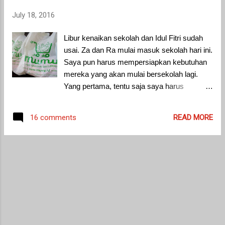
hotel dia telah dijemput oleh salah satu
July 18, 2016
anggota keluarga lainnya dengan
menggunakan mobil. Kurang lebih
Libur kenaikan sekolah dan Idul Fitri sudah
menempuh perjalanan 40 menit dengan
usai. Za dan Ra mulai masuk sekolah hari ini.
berkendara, akhrinya dia sampai di Alila
Saya pun harus mempersiapkan kebutuhan
Villas Uluwatu. Satu kata yang dia ingin
mereka yang akan mulai bersekolah lagi.
katakan ketika sampai di tempat resepsi
Yang pertama, tentu saja saya harus
adalah, Romantis!
memotivasi lagi Za dan Ra agar semangat
sekolah. Libur yang lumayan lama membuat
READ MORE
16 comments
semangat untuk sekolah jadi menurun.
Karena beberapa hari sebelum masuk
sekolah, Ra gadis kecil saya sudah kasih
peringatan. "Aissa nggak mau sekolah,
maunya main aja di rumah!" Duuuh, PR
banget kan. Saya pun harus berkali-kali kasih
semangat ke Ra. Saya bilang ke Ra kalau di
sekolah enak karena bisa main sama teman-
teman. Ra pun akhirnya bilang gini, "Nanti