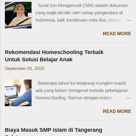
dalam bahasa Inggris bukan hanya penting saat
orang yang punya kese...
Surat Izin Mengemudi (SIM) adalah dokumen
percakapan santai, tetapi juga saat menulis,
yang wajib dimiliki oleh setiap pengendara di
traveling, bahkan dalam lingkungan kerja
Indonesia, baik kendaraan roda dua, empat, dan
internasional. Mengenal istilah keluarga akan
lainnya. Ada beberapa jenis SIM di Indonesia,
membantu kita lebih fasih dan percaya diri saat
READ MORE
salah satunya adalah SIM D. Karena tidak
memperkenalkan diri atau menceritakan silsilah
terlalu populer, banyak yang bertanya SIM D
keluarga. Contohnya, dalam bahasa Inggris:
untuk pengendara apa ya? Mengenal SIM D,
Ayah = Father Ibu = Mother Kakak laki-laki =
Rekomendasi Homeschooling Terbaik
Persayaratan dan Cara Membuatnya
Older brother Adik perempuan = Younger sister
Untuk Solusi Belajar Anak
Berdasarkan webstite resmi humas.polri.go.id,
Paman = Uncle Bibi = Aunt Sepupu perempuan
September 01, 2022
SIM D khusus dibuat untuk pengendara dengan
= Female cousin Sepupu laki-laki = Male cousin
kondisi disabilitas atau keterbatasan fisik.
Seringkali, kita hanya menggunakan "cousin"
Beberapa tahun ke belakang mungkin masih
Disabiltas juga adalah manusia biasa yang
tanpa membed...
ada yang belum mengenal metode pebelajaran
berhak berkendara untuk melakukan
homeschooling. Namun dengan makin
aktifitasnya seperti mencari nafkah, menuntut
banyaknya informasi yang tersedia di era digital
ilmu, dan lain-lain. Oleh karena itu, pemerintah
READ MORE
ini, homeschooling jadi makin dikenal dan
memfasilitasi dengan SIM khusus sesuai
bahkan diminati. Homeschooling merupakan
dengan yang dibutuhkan. SIM D yang berlaku di
salah satu metode belajar yang sudah mulai tak
Indonesia dibagi menjadi dua macam yaitu SIM
Biaya Masuk SMP Islam di Tangerang
asing sekarang dan menjadi pilihan sebagian