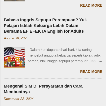
membuat saya bersyukur. Ini dia pengakuan
READ MORE
Zaidan: “Mi, waktu kakak kecil, kakak pernah
ditinggal beli sayur sama mba. Waktu itu
kakaknya lagi tidur. Terus kakak nangis. Sama
Bahasa Inggris Sepupu Perempuan? Yuk
tetangga, kakak diajak main dan dipinjami
Pelajari Istilah Keluarga Lebih Dalam
mainan.” Saya langsung memberondong Zaidan
Bersama EF EFEKTA English for Adults
dengan berbagai pertanyaan. Mbak yang
August 30, 2025
mana? Tetangga yang mana? Kejadiannya
waktu kakak umur berapa? Sayang, Zaidan
Dalam kehidupan sehari-hari, kita sering
tidak ingat detailnya. Ayau, mungkin juga dia
menyebut anggota keluarga seperti kakak, adik,
terkejut juga dengan reaksi saya. Bagaimana
paman, bibi, hingga sepupu perempuan. Tapi
tidak terkejut. Saya taksir usia Zaidan sekitar
bagaimana dengan istilah-istilah tersebut dalam
usia 3-4 tahun. Karena usia 4 tahun-an saat
READ MORE
bahasa Inggris? Salah satu contoh yang
Zaidan duduk di bangku TK, saya sudah tidak
menarik adalah bahasa Inggris sepupu
bekerja di luar rumah. Meniggalkan anak usia
perempuan . Banyak orang mungkin tahu kata
segitu, sendiri di rumah, tentu saja saya terkejut.
Mengenal SIM D, Persyaratan dan Cara
"cousin", tapi tahukah kamu bahwa sepupu
Memang beli sayur tak lama, 5 atau 10 menit
Membuatnya
perempuan dalam bahasa Inggris bisa disebut
mungkin selesai kalau tidak antri. Tapi,
December 22, 2024
female cousin? Memahami kosakata keluarga
bagaimana kalau dalam waktu 10 menit itu, ada