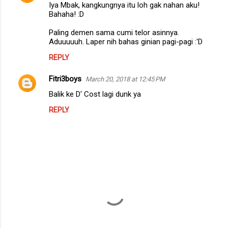
Iya Mbak, kangkungnya itu loh gak nahan aku!
o
Bahaha! :D
m
Paling demen sama cumi telor asinnya.
m
Aduuuuuh. Laper nih bahas ginian pagi-pagi :'D
e
REPLY
n
Fitri3boys
March 20, 2018 at 12:45 PM
t
Balik ke D' Cost lagi dunk ya
s
REPLY