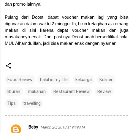
dan promo lainnya.
Pulang dari Dcost, dapat voucher makan lagi yang bisa
digunakan dalam waktu 2 minggu. Ih, bikin ketagihan aja emang
makan di sini karena dapat voucher makan dan juga
masakannya enak. Dan, pastinya Dcost udah bersertifikat halal
MUI. Alhamdulillah, jadi bisa makan enak dengan nyaman.
Food Review
halal is my life
keluarga
Kuliner
liburan
makanan
Restaurant Review
Review
Tips
travelling
Beby
March 20, 2018 at 9:49 AM
C