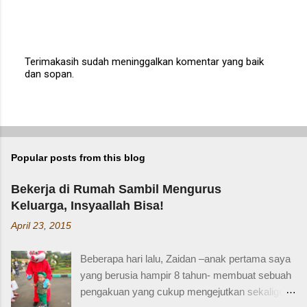
Terimakasih sudah meninggalkan komentar yang baik
dan sopan.
P
o
s
t
a
C
o
Popular posts from this blog
m
m
e
Bekerja di Rumah Sambil Mengurus
n
Keluarga, Insyaallah Bisa!
t
April 23, 2015
Beberapa hari lalu, Zaidan –anak pertama saya
yang berusia hampir 8 tahun- membuat sebuah
pengakuan yang cukup mengejutkan sekaligus