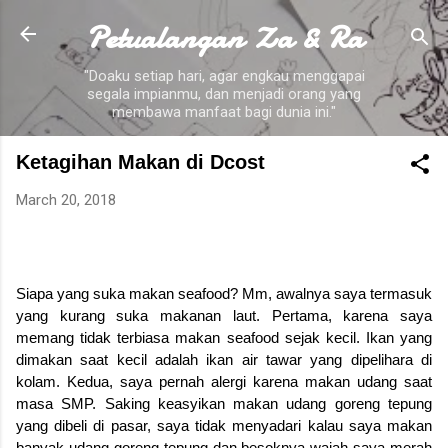
Petualangan Za & Ra
Skip to main content
"Doaku setiap hari, agar engkau menggapai
segala impianmu, dan menjadi orang yang
membawa manfaat bagi dunia ini."
Ketagihan Makan di Dcost
March 20, 2018
Siapa yang suka makan seafood? Mm, awalnya saya termasuk
yang kurang suka makanan laut. Pertama, karena saya
memang tidak terbiasa makan seafood sejak kecil. Ikan yang
dimakan saat kecil adalah ikan air tawar yang dipelihara di
kolam. Kedua, saya pernah alergi karena makan udang saat
masa SMP. Saking keasyikan makan udang goreng tepung
yang dibeli di pasar, saya tidak menyadari kalau saya makan
banyak udang goreng tepung dan besoknya wajah saya merah