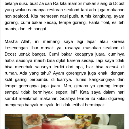
belanja susu buat Za dan Ra kita mampir makan siang di Dcost
yang walau namanya restoran seafood tapi ada juga makanan
non seafood. Kita memesan nasi putih, tumis kangkung, ayam
goreng, cumi bakar kecap, tempe goreng, Fanta float, es teh
manis, dan teh hangat.
Masha Allah, ini memang saya lagi lapar atau karena
kesenengan libur masak ya, rasanya masakan seafood di
Dcost uenak banget. Cumi bakar kecapnya juara, cuminya
habis sausnya masih bisa dijilat karena sedap. Tapi saya tidak
bisa menebak sausnya terdiri dari apa, biar bisa r
ecook
di
rumah. Ada yang tahu? Ayam gorengnya juga enak, dengan
kulit garing berbumbu di luarnya. Tumis kangkungnya dan
tempe gorengnya juga juara. Mm, gimana ya goreng tempe
sampai tidak berminyak seperti ini? Kata saya dalam hari
sambil menikmati makanan. Soalnya tempe itu kalau digoreng
menyerap banyak minyak. Ini tidak terlihat berminyak.