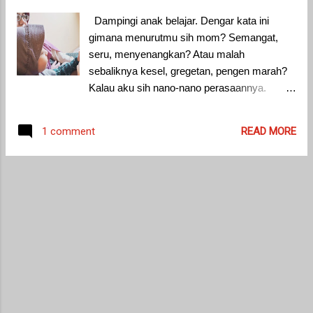
semangka dan buah lemon bisa
Dampingi anak belajar. Dengar kata ini
menyegarkan hari. Apalagi warnanya yang
gimana menurutmu sih mom? Semangat,
terang dan menggugah, membuat rasa haus
seru, menyenangkan? Atau malah
jadi tidak terbendung. Cara membuat
sebaliknya kesel, gregetan, pengen marah?
minuman ini pun terbilang sangat mudah.
Kalau aku sih nano-nano perasaannya.
Bahan: · 1 buah semangka kecil ·
Menyenangkan tentu dong, kan anak sendiri
250 ml jus lemon · 100 gr gula pasir ·
yang didampingi untuk belajar. Dulu aku suka
READ MORE
1 comment
1 liter soda...
sedih waktu jadi guru, karena gak bisa
dampingi anak belajar setiap hari,
dikarenakan ada tanggung jawab di luar
rumah untuk mendampingi anak-anak lain di
sekolah. Sekarang alhamdulillah aku udah
jadi full time mom yang bisa dampingi anak
belajar kapanpun. Walau begitu bukan berarti
gak ada halangan dalam mendampingi anak
belajar. Apalagi belajar saat pandemi seperti
ini dimana kegiatan belajar sekolah dilakukan
secara online, atau seringkali disebut PJJ