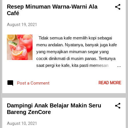
Bisa menambah pengetahuan anak,
Resep Minuman Warna-Warni Ala
menunjang pendidikan dan karir, juga untuk
Café
aktivitas sehari-hari. Misalnya belajar bahasa
Arab agar anak mengerti bacaan shalat
August 19, 2021
sehari-hari, bahasa Inggris untuk membantu
pelajaran sekolah atau bahasa Mandarin
Tidak semua kafe memilih kopi sebagai
untuk menunjang karir anak kelak. Bicara
menu andalan. Nyatanya, banyak juga kafe
tentang Bahasa Mandarin, Bahasa Mandarin
yang menyajikan minuman segar yang
merupakan salah satu bahasa yang cukup
cocok dinikmati di musim panas. Tentunya
sulit dipelajari dalam waktu singkat. Makanya
saat pergi ke kafe, kita pasti memesan
sangat dianjurkan agar sejak kecil, seorang
minuman yang unik yang tidak kita jumpai
anak sudah ikut kursus bahasa Mandarin
setiap hari. Sayangnya, kebanyakan menu
READ MORE
Post a Comment
online yang saat ini sedang viral itu, seperti
minuman di café dibanderol dengan harga
yang disediakan LingoAce! Tidak sedikit
sedikit mahal. Bagi Anda yang punya hobi
anak-anak yang dibuat bing...
nongkrong di café tapi takut kantong jebol,
Dampingi Anak Belajar Makin Seru
sekarang jangan khawatir! Sajikan sendiri
Bareng ZenCore
minuman ala café favoritmu dengan aneka
resep minuman kekinian ala cafe berikut.
August 10, 2021
Watermelon Lemonade Perpaduan buah