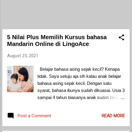
curcuma . Namun keduanya memiliki nama
spesies berbeda, yaitu Curcuma
domestica untuk kunyit dan Curcuma
zanthorrhiza untuk temulawak. Kunyit
biasanya berwarna lebih pekat dibandingkan
dengan temulawak. Temulawak memiliki
5 Nilai Plus Memilih Kursus bahasa
rimpang yang lebih besar dibandingkan
Mandarin Online di LingoAce
kunyit. Temulawak juga memiliki rasa lebih
August 25, 2021
pahit dibandin...
Belajar bahasa asing sejak kecil? Kenapa
tidak. Saya setuju aja sih kalau anak belajar
bahasa asing sejak kecil. Dengan satu
syarat, bahasa ibunya sudah dikuasai. Usia 3
sampai 4 tahun biasanya anak sudah bisa
berkomunikasi dengan bahasa ibu secara
baik. Bolehlah jika orangtua ingin
READ MORE
Post a Comment
mengenalkan bahas asing pada anak.
Belajar bahasa asing itu banyak manfaatnya.