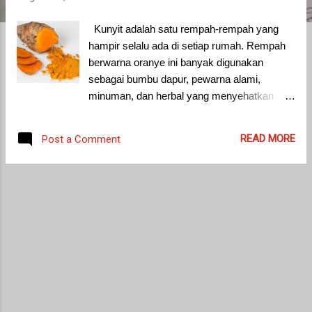
Kunyit adalah satu rempah-rempah yang
hampir selalu ada di setiap rumah. Rempah
berwarna oranye ini banyak digunakan
sebagai bumbu dapur, pewarna alami,
minuman, dan herbal yang menyehatkan
tubuh. Saya juga banyak menggunakan
kunyit di berbagai hidangan untuk si kecil.
READ MORE
Post a Comment
Warnanya yang kuning pada hidangan
menarik perhatian si kecil agar ia mau
makan. Saya baru sadar akan manfaat
kunyit ini saat ibu mertua pernah
berkomentar, "Kamu banyak pakai kunyit di
masakan. Bagus tuh buat anak.. " Jangan
sampai tertukar antara kunyit dengan
temulawak, rempah lainnya yang sama-
sama berwarna oranye. Keduanya memang
hampir mirip, karena sama-sama dari genus