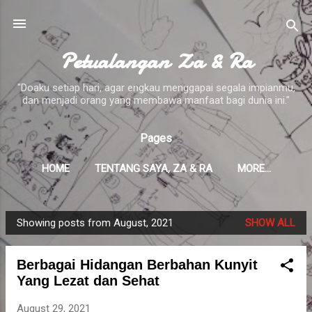
Skip to main content
Petualangan Za & Ra
"Doaku setiap hari, agar engkau menggapai segala impianmu,
dan menjadi orang yang membawa manfaat bagi dunia ini."
Pages
HOME
TENTANG SAYA, ZA & RA
MORE…
Showing posts from August, 2021
SHOW ALL
P
o
Berbagai Hidangan Berbahan Kunyit
s
Yang Lezat dan Sehat
t
s
August 29, 2021