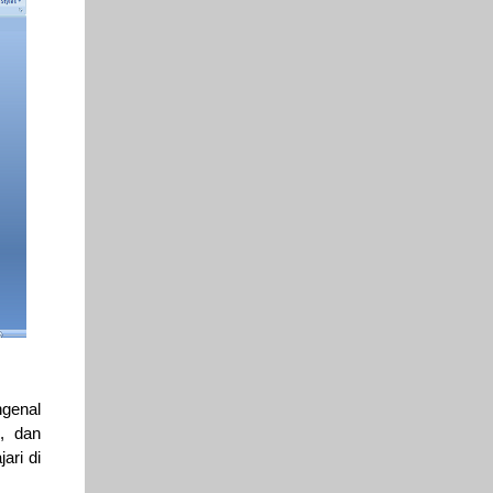
ngenal
, dan
ari di