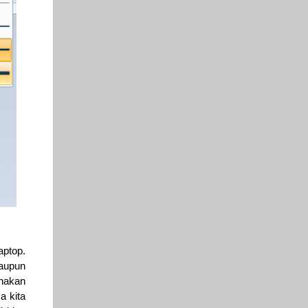
aptop.
laupun
unakan
a kita