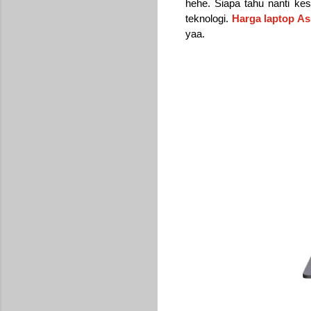
hehe. Siapa tahu nanti kes
teknologi.
Harga laptop A
yaa.