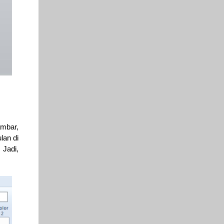
ambar,
lan di
 Jadi,