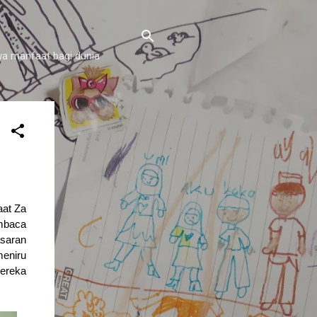
a manfaat bagi dunia
aat Za
embaca
asaran
meniru
mereka