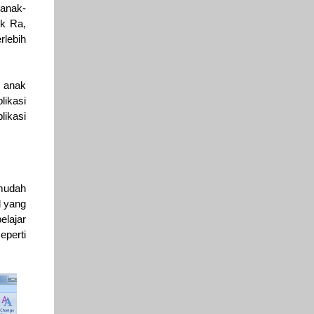
 anak-
ik Ra,
rlebih
n anak
likasi
ikasi
 mudah
l yang
elajar
eperti