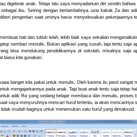
tau digebrak anak. Tetapi lalu saya menyadarkan diri sendiri bahwa
a sebagai ibu. Seiring dengan bertambahnya usia kakak Za dan ad
iberi pengertian saat uminya harus menyelesaikan pekerjaannya te
embuat hati dan tubuh lelah, lebih baik saya sekalian mengenalka
aptop sembari menulis. Bukan aplikasi yang susah, tapi tentu saja ap
ng bisa mendukung pendidikannya di sekolah, misalnya saja apl
at biasa kita gunakan.
iasaaa banget kita pakai untuk menulis. Oleh karena itu pasti sangat
 untuk mengajarkannya pada anak. Tapi buat anak tentu saja tetap ha
 untuk adik Ra yang sedang belajar membaca dan menulis, proses b
 saat saya menyuruhnya mencari huruf tertentu, ia akan mencarinya s
a tidak mudah baginya untuk menemukan satu huruf yang dimaksud.