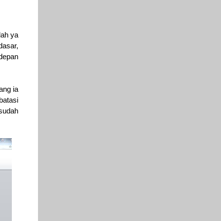
lah ya
dasar,
 depan
ang ia
batasi
 sudah