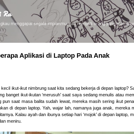
Skip to main content
& Ra
 engkau menggapai segala impianmu, dan menjadi orang yang membaw
rapa Aplikasi di Laptop Pada Anak
i kecil ikut-ikut nimbrung saat kita sedang bekerja di depan laptop? S
iing banget ikut-ikutan ‘merusuh’ saat saya sedang menulis atau m
ang pun saat masa balita sudah lewat, mereka masih sering ikut pen
kan di depan laptop. Yah, wajar lah, namanya juga anak, mereka 
tarnya. Kalau ayah dan ibunya setiap hari ‘mojok’ di depan laptop, 
dan meniru.