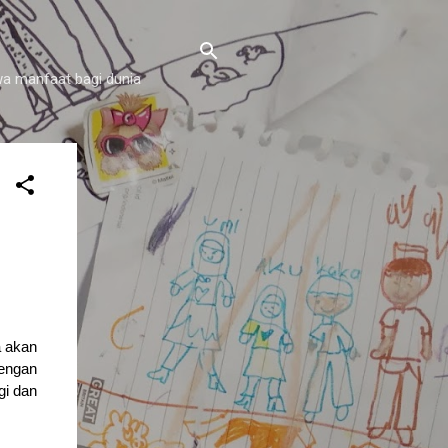
a manfaat bagi dunia
a akan
engan
gi dan