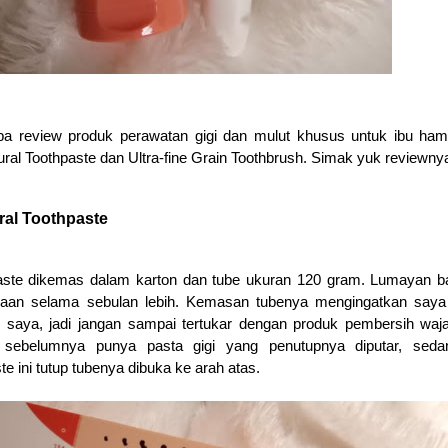
ba review produk perawatan gigi dan mulut khusus untuk ibu hami
ural Toothpaste dan Ultra-fine Grain Toothbrush. Simak yuk reviewny
ral Toothpaste
aste dikemas dalam karton dan tube ukuran 120 gram. Lumayan b
ediaan selama sebulan lebih. Kemasan tubenya mengingatkan say
saya, jadi jangan sampai tertukar dengan produk pembersih waj
sebelumnya punya pasta gigi yang penutupnya diputar, seda
e ini tutup tubenya dibuka ke arah atas.