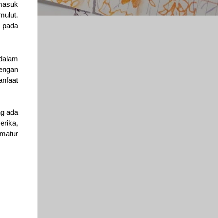
rmasuk
mulut.
r pada
dalam
dengan
anfaat
ng ada
erika,
ematur