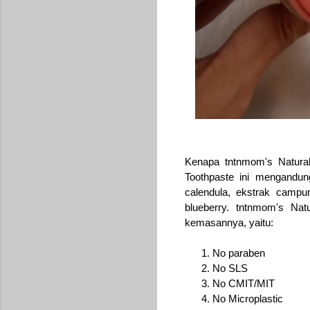
Kenapa tntnmom's Natural
Toothpaste ini mengandun
calendula, ekstrak campur
blueberry. tntnmom's Natu
kemasannya, yaitu:
No paraben
No SLS
No CMIT/MIT
No Microplastic