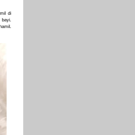
il di
bayi.
hamil.