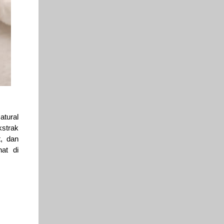
tural
kstrak
t, dan
hat di