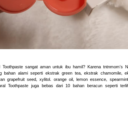
 Toothpaste sangat aman untuk ibu hamil? Karena tntnmom's Na
g bahan alami seperti ekstrak green tea, ekstrak chamomile, e
an grapefruit seed, xylitol. orange oil, lemon essence, spearmin
ral Toothpaste juga bebas dari 10 bahan beracun seperti terli