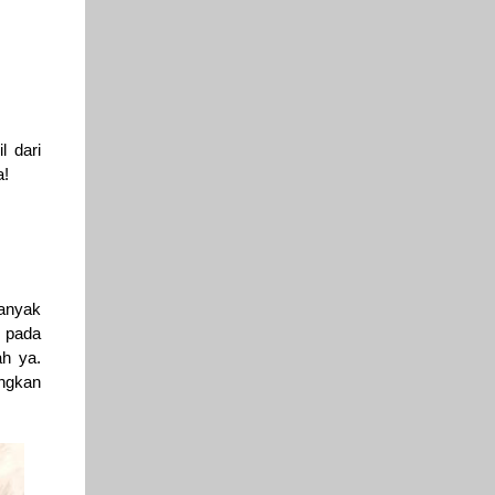
l dari
a!
anyak
a pada
ah ya.
ngkan