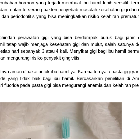
rubahan hormon yang terjadi membuat ibu hamil lebih sensitif, te
if dan rentan terserang bakteri penyebab masalah kesehatan gigi dan 
s dan periodontitis yang bisa meningkatkan risiko kelahiran prematu
hindari perawatan gigi yang bisa berdampak buruk bagi janin 
l tetap wajib menjaga kesehatan gigi dan mulut, salah satunya 
setiap hari sebanyak 3 atau 4 kali. Menyikat gigi bagi ibu hamil berm
n mengurangi risiko penyakit gingivitis.
atnya aman dipakai untuk ibu hamil ya. Karena ternyata pasta gigi ya
ide yang tidak baik bagi ibu hamil. Berdasarkan penelitian di Am
i fluoride pada pasta gigi bisa mengurangi anemia dan kelahiran pr