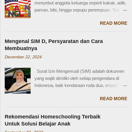
menyebut anggota keluarga seperti kakak, adik,
terkejut juga dengan reaksi saya. Bagaimana
paman, bibi, hingga sepupu perempuan. Tapi
tidak terkejut. Saya taksir usia Zaidan sekitar
bagaimana dengan istilah-istilah tersebut dalam
usia 3-4 tahun. Karena usia 4 tahun-an saat
READ MORE
bahasa Inggris? Salah satu contoh yang
Zaidan duduk di bangku TK, saya sudah tidak
menarik adalah bahasa Inggris sepupu
bekerja di luar rumah. Meniggalkan anak usia
perempuan . Banyak orang mungkin tahu kata
segitu, sendiri di rumah, tentu saja saya terkejut.
Mengenal SIM D, Persyaratan dan Cara
"cousin", tapi tahukah kamu bahwa sepupu
Memang beli sayur tak lama, 5 atau 10 menit
Membuatnya
perempuan dalam bahasa Inggris bisa disebut
mungkin selesai kalau tidak antri. Tapi,
December 22, 2024
female cousin? Memahami kosakata keluarga
bagaimana kalau dalam waktu 10 menit itu, ada
dalam bahasa Inggris bukan hanya penting saat
orang yang punya kese...
Surat Izin Mengemudi (SIM) adalah dokumen
percakapan santai, tetapi juga saat menulis,
yang wajib dimiliki oleh setiap pengendara di
traveling, bahkan dalam lingkungan kerja
Indonesia, baik kendaraan roda dua, empat, dan
internasional. Mengenal istilah keluarga akan
lainnya. Ada beberapa jenis SIM di Indonesia,
membantu kita lebih fasih dan percaya diri saat
READ MORE
salah satunya adalah SIM D. Karena tidak
memperkenalkan diri atau menceritakan silsilah
terlalu populer, banyak yang bertanya SIM D
keluarga. Contohnya, dalam bahasa Inggris:
untuk pengendara apa ya? Mengenal SIM D,
Ayah = Father Ibu = Mother Kakak laki-laki =
Rekomendasi Homeschooling Terbaik
Persayaratan dan Cara Membuatnya
Older brother Adik perempuan = Younger sister
Untuk Solusi Belajar Anak
Berdasarkan webstite resmi humas.polri.go.id,
Paman = Uncle Bibi = Aunt Sepupu perempuan