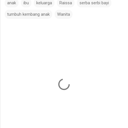
anak
ibu
keluarga
Raissa
serba serbi bayi
tumbuh kembang anak
Wanita
C
o
m
m
e
n
t
s