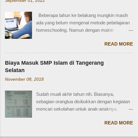
September 01, 2022
SIM D khusus dibuat untuk pengendara dengan
= Female cousin Sepupu laki-laki = Male cousin
kondisi disabilitas atau keterbatasan fisik.
Seringkali, kita hanya menggunakan "cousin"
Beberapa tahun ke belakang mungkin masih
Disabiltas juga adalah manusia biasa yang
tanpa membed...
ada yang belum mengenal metode pebelajaran
berhak berkendara untuk melakukan
homeschooling. Namun dengan makin
aktifitasnya seperti mencari nafkah, menuntut
banyaknya informasi yang tersedia di era digital
ilmu, dan lain-lain. Oleh karena itu, pemerintah
READ MORE
ini, homeschooling jadi makin dikenal dan
memfasilitasi dengan SIM khusus sesuai
bahkan diminati. Homeschooling merupakan
dengan yang dibutuhkan. SIM D yang berlaku di
salah satu metode belajar yang sudah mulai tak
Indonesia dibagi menjadi dua macam yaitu SIM
Biaya Masuk SMP Islam di Tangerang
asing sekarang dan menjadi pilihan sebagian
D untuk pengendara motor yang setara dengan
Selatan
orangtua untuk solusi pembelajaran anak.
SIM C, dan SIM D1 untuk pengendara mobil
November 08, 2018
Homeschooling adalah model pendidikan
yang setara dengan SIM A. Hal ini sesuai
fleksibel berbasis rumah, dimana orangtua
dengan Perpol Nomor 5 Tahun 2021 mengenai
Sudah muali akhir tahun nih. Biasanya,
punya tugas dan tanggung jawab penting
jenis SIM D yang belaku di Indonesia....
sebagian orangtua disibukkan dengan kegiatan
sebagai pengawas dan pemberi materi untuk
mencari sekolahan untuk anak-anaknya.
anak sesuai denagn minat, potensi dan bakat
Karena sebagian sekolah, terutama yang
anak. Homeschooling memiliki beberapa
READ MORE
swasta, sudah mulai membuka pendaftaran di
kelebihan dibanding sekolah konvensional dan
bulan Oktober sampai Desember. Termasuk
menjadi solusi pendidikan bagi sebagian anak.