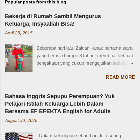
Popular posts from this blog
Bekerja di Rumah Sambil Mengurus
Keluarga, Insyaallah Bisa!
April 23, 2015
Beberapa hari lalu, Zaidan –anak pertama saya
yang berusia hampir 8 tahun- membuat sebuah
pengakuan yang cukup mengejutkan sekaligus
membuat saya bersyukur. Ini dia pengakuan
READ MORE
Zaidan: “Mi, waktu kakak kecil, kakak pernah
ditinggal beli sayur sama mba. Waktu itu
kakaknya lagi tidur. Terus kakak nangis. Sama
Bahasa Inggris Sepupu Perempuan? Yuk
tetangga, kakak diajak main dan dipinjami
Pelajari Istilah Keluarga Lebih Dalam
mainan.” Saya langsung memberondong Zaidan
Bersama EF EFEKTA English for Adults
dengan berbagai pertanyaan. Mbak yang
August 30, 2025
mana? Tetangga yang mana? Kejadiannya
waktu kakak umur berapa? Sayang, Zaidan
Dalam kehidupan sehari-hari, kita sering
tidak ingat detailnya. Ayau, mungkin juga dia