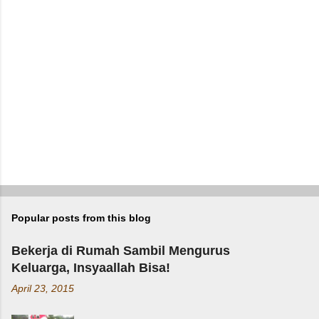
o
m
m
e
n
t
Popular posts from this blog
Bekerja di Rumah Sambil Mengurus
Keluarga, Insyaallah Bisa!
April 23, 2015