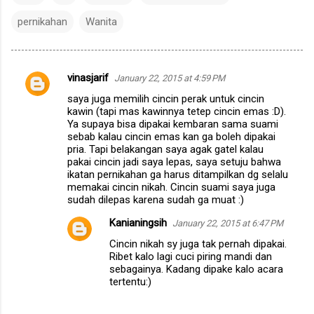
pernikahan
Wanita
vinasjarif
January 22, 2015 at 4:59 PM
C
saya juga memilih cincin perak untuk cincin
o
kawin (tapi mas kawinnya tetep cincin emas :D).
m
Ya supaya bisa dipakai kembaran sama suami
sebab kalau cincin emas kan ga boleh dipakai
m
pria. Tapi belakangan saya agak gatel kalau
pakai cincin jadi saya lepas, saya setuju bahwa
e
ikatan pernikahan ga harus ditampilkan dg selalu
n
memakai cincin nikah. Cincin suami saya juga
sudah dilepas karena sudah ga muat :)
t
s
Kanianingsih
January 22, 2015 at 6:47 PM
Cincin nikah sy juga tak pernah dipakai.
Ribet kalo lagi cuci piring mandi dan
sebagainya. Kadang dipake kalo acara
tertentu:)