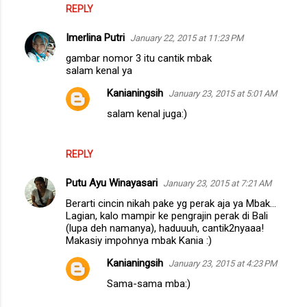
REPLY
Imerlina Putri
January 22, 2015 at 11:23 PM
gambar nomor 3 itu cantik mbak
salam kenal ya
Kanianingsih
January 23, 2015 at 5:01 AM
salam kenal juga:)
REPLY
Putu Ayu Winayasari
January 23, 2015 at 7:21 AM
Berarti cincin nikah pake yg perak aja ya Mbak...
Lagian, kalo mampir ke pengrajin perak di Bali
(lupa deh namanya), haduuuh, cantik2nyaaa!
Makasiy impohnya mbak Kania :)
Kanianingsih
January 23, 2015 at 4:23 PM
Sama-sama mba:)