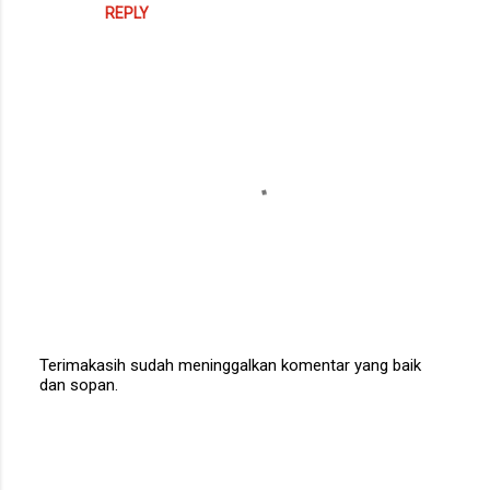
REPLY
Terimakasih sudah meninggalkan komentar yang baik
dan sopan.
P
o
s
t
a
C