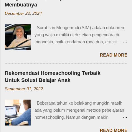
"cousin", tapi tahukah kamu bahwa sepupu
Memang beli sayur tak lama, 5 atau 10 menit
Membuatnya
perempuan dalam bahasa Inggris bisa disebut
mungkin selesai kalau tidak antri. Tapi,
December 22, 2024
female cousin? Memahami kosakata keluarga
bagaimana kalau dalam waktu 10 menit itu, ada
dalam bahasa Inggris bukan hanya penting saat
orang yang punya kese...
Surat Izin Mengemudi (SIM) adalah dokumen
percakapan santai, tetapi juga saat menulis,
yang wajib dimiliki oleh setiap pengendara di
traveling, bahkan dalam lingkungan kerja
Indonesia, baik kendaraan roda dua, empat, dan
internasional. Mengenal istilah keluarga akan
lainnya. Ada beberapa jenis SIM di Indonesia,
membantu kita lebih fasih dan percaya diri saat
READ MORE
salah satunya adalah SIM D. Karena tidak
memperkenalkan diri atau menceritakan silsilah
terlalu populer, banyak yang bertanya SIM D
keluarga. Contohnya, dalam bahasa Inggris:
untuk pengendara apa ya? Mengenal SIM D,
Ayah = Father Ibu = Mother Kakak laki-laki =
Rekomendasi Homeschooling Terbaik
Persayaratan dan Cara Membuatnya
Older brother Adik perempuan = Younger sister
Untuk Solusi Belajar Anak
Berdasarkan webstite resmi humas.polri.go.id,
Paman = Uncle Bibi = Aunt Sepupu perempuan
September 01, 2022
SIM D khusus dibuat untuk pengendara dengan
= Female cousin Sepupu laki-laki = Male cousin
kondisi disabilitas atau keterbatasan fisik.
Seringkali, kita hanya menggunakan "cousin"
Beberapa tahun ke belakang mungkin masih
Disabiltas juga adalah manusia biasa yang
tanpa membed...
ada yang belum mengenal metode pebelajaran
berhak berkendara untuk melakukan
homeschooling. Namun dengan makin
aktifitasnya seperti mencari nafkah, menuntut
banyaknya informasi yang tersedia di era digital
ilmu, dan lain-lain. Oleh karena itu, pemerintah
READ MORE
ini, homeschooling jadi makin dikenal dan