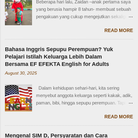
Beberapa hari lalu, Zaidan –anak pertama saya
yang berusia hampir 8 tahun- membuat sebuah
pengakuan yang cukup mengejutkan sekaligus
membuat saya bersyukur. Ini dia pengakuan
READ MORE
Zaidan: “Mi, waktu kakak kecil, kakak pernah
ditinggal beli sayur sama mba. Waktu itu
kakaknya lagi tidur. Terus kakak nangis. Sama
Bahasa Inggris Sepupu Perempuan? Yuk
tetangga, kakak diajak main dan dipinjami
Pelajari Istilah Keluarga Lebih Dalam
mainan.” Saya langsung memberondong Zaidan
Bersama EF EFEKTA English for Adults
dengan berbagai pertanyaan. Mbak yang
August 30, 2025
mana? Tetangga yang mana? Kejadiannya
waktu kakak umur berapa? Sayang, Zaidan
Dalam kehidupan sehari-hari, kita sering
tidak ingat detailnya. Ayau, mungkin juga dia
menyebut anggota keluarga seperti kakak, adik,
terkejut juga dengan reaksi saya. Bagaimana
paman, bibi, hingga sepupu perempuan. Tapi
tidak terkejut. Saya taksir usia Zaidan sekitar
bagaimana dengan istilah-istilah tersebut dalam
usia 3-4 tahun. Karena usia 4 tahun-an saat
READ MORE
bahasa Inggris? Salah satu contoh yang
Zaidan duduk di bangku TK, saya sudah tidak
menarik adalah bahasa Inggris sepupu
bekerja di luar rumah. Meniggalkan anak usia
perempuan . Banyak orang mungkin tahu kata
segitu, sendiri di rumah, tentu saja saya terkejut.
Mengenal SIM D, Persyaratan dan Cara