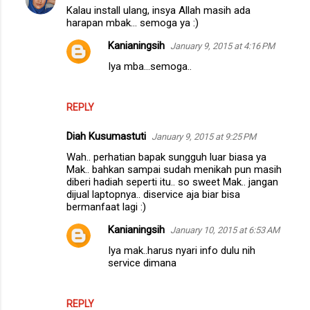
Kalau install ulang, insya Allah masih ada
harapan mbak... semoga ya :)
Kanianingsih
January 9, 2015 at 4:16 PM
Iya mba...semoga..
REPLY
Diah Kusumastuti
January 9, 2015 at 9:25 PM
Wah.. perhatian bapak sungguh luar biasa ya
Mak.. bahkan sampai sudah menikah pun masih
diberi hadiah seperti itu.. so sweet Mak.. jangan
dijual laptopnya.. diservice aja biar bisa
bermanfaat lagi :)
Kanianingsih
January 10, 2015 at 6:53 AM
Iya mak..harus nyari info dulu nih
service dimana
REPLY