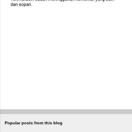
dan sopan.
P
o
s
t
a
C
o
m
m
e
n
t
Popular posts from this blog