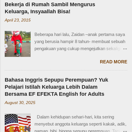
Bekerja di Rumah Sambil Mengurus
Keluarga, Insyaallah Bisa!
April 23, 2015
Beberapa hari lalu, Zaidan –anak pertama saya
yang berusia hampir 8 tahun- membuat sebuah
pengakuan yang cukup mengejutkan sekaligus
membuat saya bersyukur. Ini dia pengakuan
READ MORE
Zaidan: “Mi, waktu kakak kecil, kakak pernah
ditinggal beli sayur sama mba. Waktu itu
kakaknya lagi tidur. Terus kakak nangis. Sama
Bahasa Inggris Sepupu Perempuan? Yuk
tetangga, kakak diajak main dan dipinjami
Pelajari Istilah Keluarga Lebih Dalam
mainan.” Saya langsung memberondong Zaidan
Bersama EF EFEKTA English for Adults
dengan berbagai pertanyaan. Mbak yang
August 30, 2025
mana? Tetangga yang mana? Kejadiannya
waktu kakak umur berapa? Sayang, Zaidan
Dalam kehidupan sehari-hari, kita sering
tidak ingat detailnya. Ayau, mungkin juga dia
menyebut anggota keluarga seperti kakak, adik,
terkejut juga dengan reaksi saya. Bagaimana
paman, bibi, hingga sepupu perempuan. Tapi