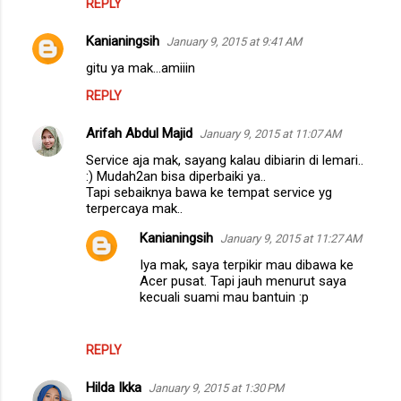
REPLY
Kanianingsih
January 9, 2015 at 9:41 AM
gitu ya mak...amiiin
REPLY
Arifah Abdul Majid
January 9, 2015 at 11:07 AM
Service aja mak, sayang kalau dibiarin di lemari..
:) Mudah2an bisa diperbaiki ya..
Tapi sebaiknya bawa ke tempat service yg
terpercaya mak..
Kanianingsih
January 9, 2015 at 11:27 AM
Iya mak, saya terpikir mau dibawa ke
Acer pusat. Tapi jauh menurut saya
kecuali suami mau bantuin :p
REPLY
Hilda Ikka
January 9, 2015 at 1:30 PM