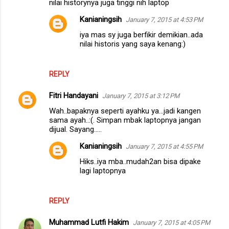
nilai historynya juga tinggi nih laptop
m
Kanianingsih
January 7, 2015 at 4:53 PM
m
iya mas sy juga berfikir demikian..ada
e
nilai historis yang saya kenang:)
n
t
REPLY
s
Fitri Handayani
January 7, 2015 at 3:12 PM
Wah..bapaknya seperti ayahku ya...jadi kangen
sama ayah..:(. Simpan mbak laptopnya jangan
dijual. Sayang.....
Kanianingsih
January 7, 2015 at 4:55 PM
Hiks..iya mba..mudah2an bisa dipake
lagi laptopnya
REPLY
Muhammad Lutfi Hakim
January 7, 2015 at 4:05 PM