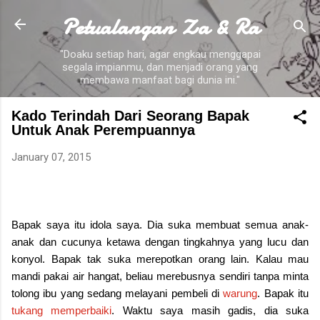
Petualangan Za & Ra
Skip to main content
"Doaku setiap hari, agar engkau menggapai
segala impianmu, dan menjadi orang yang
membawa manfaat bagi dunia ini."
Kado Terindah Dari Seorang Bapak
Untuk Anak Perempuannya
January 07, 2015
Bapak saya itu idola saya. Dia suka membuat semua anak-
anak dan cucunya ketawa dengan tingkahnya yang lucu dan
konyol. Bapak tak suka merepotkan orang lain. Kalau mau
mandi pakai air hangat, beliau merebusnya sendiri tanpa minta
tolong ibu yang sedang melayani pembeli di
warung
. Bapak itu
tukang memperbaiki
. Waktu saya masih gadis, dia suka