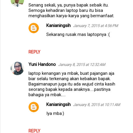
Senang sekali, ya, punya bapak sebaik itu.
Semoga kehadiran laptop baru itu bisa
menghasilkan karya-karya yang bermanfaat.
Kanianingsih
January 7, 2015 at 4:56 PM
Sekarang rusak mas laptopnya :(
REPLY
Yuni Handono
January 8, 2015 at 12:32 AM
laptop kenangan ya mbak, buat pajangan aja
biar selalu terkenang akan kebaikan bapak.
Bagaimanapun juga itu ada wujud cinta kasih
seorang bapak kepada anaknya.....pastinya
bahagia ya mbak.....
Kanianingsih
January 8, 2015 at 10:11 AM
Iya mba:)
REPLY