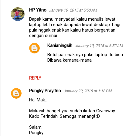
HP Yitno
January 10, 2015 at 5:50 AM
Bapak kamu menyadari kalau menulis lewat
laptop lebih enak daripada lewat desktop. Lagi
pula nggak enak kan kalau harus bergantian
dengan sumai.
Kanianingsih
January 10, 2015 at 6:52 AM
Betul pa..enak nya pake laptop Itu bisa
Dibawa kemana-mana
REPLY
Pungky Prayitno
January 29, 2015 at 1:18 PM
Hai Mak...
Makasih banget yaa sudah ikutan Giveaway
Kado Terindah. Semoga menang! :D
Salam,
Pungky