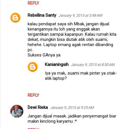
REPLY
Rebellina Santy
January 9, 2015 at 5:48 AM
kalau pendapat saya sih Mbak, jangan dijual.
kenangannya itu loh yang enggak akan
tergantikan sampai kapanpun. Kalau rumah kita
dekat, mungkin bisa diutak atik oleh suami,
hehehe. Laptop emang agak rentan dibanding
pc.
Sukses GAnya ya
Kanianingsih
January 9, 2015 at 8:50 AM
Iya ya mak,..suami mak pinter ya otak-
atik laptop?
REPLY
Dewi Rieka
January 9, 2015 at 9:25 AM
Jangan dijual maaak...jadikan penyemangat biar
makin kinclong karyamu :*