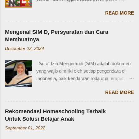
tidak terkejut. Saya taksir usia Zaidan sekitar
bagaimana dengan istilah-istilah tersebut dalam
usia 3-4 tahun. Karena usia 4 tahun-an saat
READ MORE
bahasa Inggris? Salah satu contoh yang
Zaidan duduk di bangku TK, saya sudah tidak
menarik adalah bahasa Inggris sepupu
bekerja di luar rumah. Meniggalkan anak usia
perempuan . Banyak orang mungkin tahu kata
segitu, sendiri di rumah, tentu saja saya terkejut.
Mengenal SIM D, Persyaratan dan Cara
"cousin", tapi tahukah kamu bahwa sepupu
Memang beli sayur tak lama, 5 atau 10 menit
Membuatnya
perempuan dalam bahasa Inggris bisa disebut
mungkin selesai kalau tidak antri. Tapi,
December 22, 2024
female cousin? Memahami kosakata keluarga
bagaimana kalau dalam waktu 10 menit itu, ada
dalam bahasa Inggris bukan hanya penting saat
orang yang punya kese...
Surat Izin Mengemudi (SIM) adalah dokumen
percakapan santai, tetapi juga saat menulis,
yang wajib dimiliki oleh setiap pengendara di
traveling, bahkan dalam lingkungan kerja
Indonesia, baik kendaraan roda dua, empat, dan
internasional. Mengenal istilah keluarga akan
lainnya. Ada beberapa jenis SIM di Indonesia,
membantu kita lebih fasih dan percaya diri saat
READ MORE
salah satunya adalah SIM D. Karena tidak
memperkenalkan diri atau menceritakan silsilah
terlalu populer, banyak yang bertanya SIM D
keluarga. Contohnya, dalam bahasa Inggris:
untuk pengendara apa ya? Mengenal SIM D,
Ayah = Father Ibu = Mother Kakak laki-laki =
Rekomendasi Homeschooling Terbaik
Persayaratan dan Cara Membuatnya
Older brother Adik perempuan = Younger sister
Untuk Solusi Belajar Anak
Berdasarkan webstite resmi humas.polri.go.id,
Paman = Uncle Bibi = Aunt Sepupu perempuan
September 01, 2022
SIM D khusus dibuat untuk pengendara dengan
= Female cousin Sepupu laki-laki = Male cousin
kondisi disabilitas atau keterbatasan fisik.