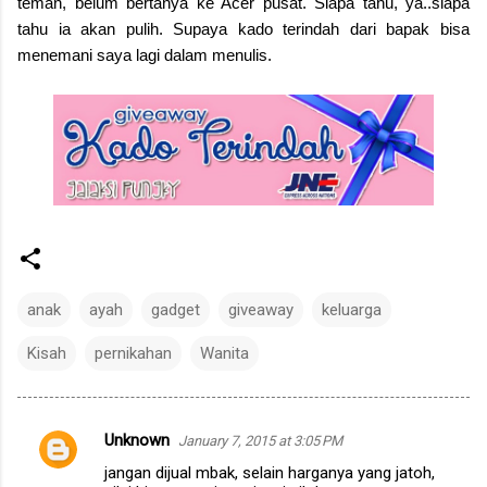
teman, belum bertanya ke Acer pusat. Siapa tahu, ya..siapa
tahu ia akan pulih. Supaya kado terindah dari bapak bisa
menemani saya lagi dalam menulis.
anak
ayah
gadget
giveaway
keluarga
Kisah
pernikahan
Wanita
Unknown
January 7, 2015 at 3:05 PM
C
jangan dijual mbak, selain harganya yang jatoh,
o