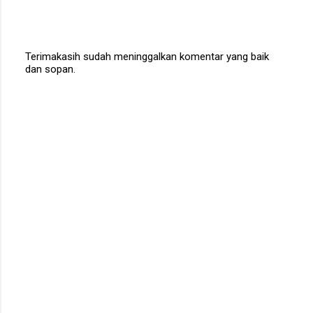
Terimakasih sudah meninggalkan komentar yang baik
dan sopan.
P
o
s
t
a
C
o
m
m
e
n
t