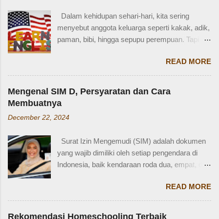
waktu kakak umur berapa? Sayang, Zaidan
Dalam kehidupan sehari-hari, kita sering
tidak ingat detailnya. Ayau, mungkin juga dia
menyebut anggota keluarga seperti kakak, adik,
terkejut juga dengan reaksi saya. Bagaimana
paman, bibi, hingga sepupu perempuan. Tapi
tidak terkejut. Saya taksir usia Zaidan sekitar
bagaimana dengan istilah-istilah tersebut dalam
usia 3-4 tahun. Karena usia 4 tahun-an saat
READ MORE
bahasa Inggris? Salah satu contoh yang
Zaidan duduk di bangku TK, saya sudah tidak
menarik adalah bahasa Inggris sepupu
bekerja di luar rumah. Meniggalkan anak usia
perempuan . Banyak orang mungkin tahu kata
segitu, sendiri di rumah, tentu saja saya terkejut.
Mengenal SIM D, Persyaratan dan Cara
"cousin", tapi tahukah kamu bahwa sepupu
Memang beli sayur tak lama, 5 atau 10 menit
Membuatnya
perempuan dalam bahasa Inggris bisa disebut
mungkin selesai kalau tidak antri. Tapi,
December 22, 2024
female cousin? Memahami kosakata keluarga
bagaimana kalau dalam waktu 10 menit itu, ada
dalam bahasa Inggris bukan hanya penting saat
orang yang punya kese...
Surat Izin Mengemudi (SIM) adalah dokumen
percakapan santai, tetapi juga saat menulis,
yang wajib dimiliki oleh setiap pengendara di
traveling, bahkan dalam lingkungan kerja
Indonesia, baik kendaraan roda dua, empat, dan
internasional. Mengenal istilah keluarga akan
lainnya. Ada beberapa jenis SIM di Indonesia,
membantu kita lebih fasih dan percaya diri saat
READ MORE
salah satunya adalah SIM D. Karena tidak
memperkenalkan diri atau menceritakan silsilah
terlalu populer, banyak yang bertanya SIM D
keluarga. Contohnya, dalam bahasa Inggris:
untuk pengendara apa ya? Mengenal SIM D,
Ayah = Father Ibu = Mother Kakak laki-laki =
Rekomendasi Homeschooling Terbaik