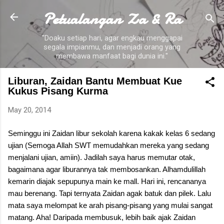
Petualangan Za & Ra
Skip to main content
"Doaku setiap hari, agar engkau menggapai
segala impianmu, dan menjadi orang yang
membawa manfaat bagi dunia ini."
Liburan, Zaidan Bantu Membuat Kue
Kukus Pisang Kurma
May 20, 2014
Seminggu ini Zaidan libur sekolah karena kakak kelas 6 sedang
ujian (Semoga Allah SWT memudahkan mereka yang sedang
menjalani ujian, amiin). Jadilah saya harus memutar otak,
bagaimana agar liburannya tak membosankan. Alhamdulillah
kemarin diajak sepupunya main ke mall. Hari ini, rencananya
mau berenang. Tapi ternyata Zaidan agak batuk dan pilek. Lalu
mata saya melompat ke arah pisang-pisang yang mulai sangat
matang. Aha! Daripada membusuk, lebih baik ajak Zaidan