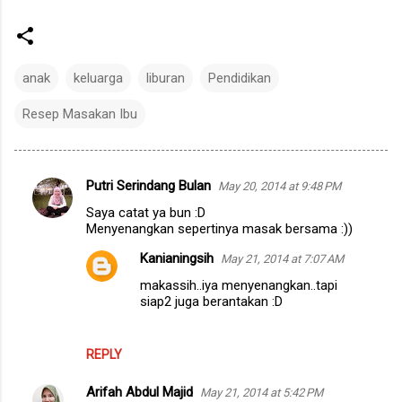
anak
keluarga
liburan
Pendidikan
Resep Masakan Ibu
Putri Serindang Bulan
May 20, 2014 at 9:48 PM
C
Saya catat ya bun :D
o
Menyenangkan sepertinya masak bersama :))
m
Kanianingsih
May 21, 2014 at 7:07 AM
m
makassih..iya menyenangkan..tapi
e
siap2 juga berantakan :D
n
t
REPLY
s
Arifah Abdul Majid
May 21, 2014 at 5:42 PM