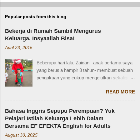
Popular posts from this blog
Bekerja di Rumah Sambil Mengurus
Keluarga, Insyaallah Bisa!
April 23, 2015
Beberapa hari lalu, Zaidan –anak pertama saya
yang berusia hampir 8 tahun- membuat sebuah
pengakuan yang cukup mengejutkan sekaligus
membuat saya bersyukur. Ini dia pengakuan
READ MORE
Zaidan: “Mi, waktu kakak kecil, kakak pernah
ditinggal beli sayur sama mba. Waktu itu
kakaknya lagi tidur. Terus kakak nangis. Sama
Bahasa Inggris Sepupu Perempuan? Yuk
tetangga, kakak diajak main dan dipinjami
Pelajari Istilah Keluarga Lebih Dalam
mainan.” Saya langsung memberondong Zaidan
Bersama EF EFEKTA English for Adults
dengan berbagai pertanyaan. Mbak yang
August 30, 2025
mana? Tetangga yang mana? Kejadiannya