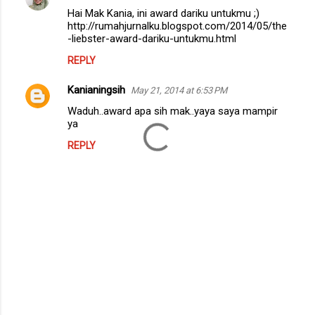
Hai Mak Kania, ini award dariku untukmu ;)
http://rumahjurnalku.blogspot.com/2014/05/the
-liebster-award-dariku-untukmu.html
REPLY
Kanianingsih
May 21, 2014 at 6:53 PM
Waduh..award apa sih mak..yaya saya mampir
ya
REPLY