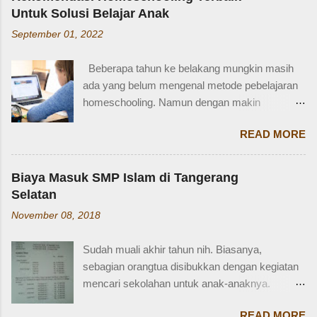
Persayaratan dan Cara Membuatnya
Older brother Adik perempuan = Younger sister
Untuk Solusi Belajar Anak
Berdasarkan webstite resmi humas.polri.go.id,
Paman = Uncle Bibi = Aunt Sepupu perempuan
September 01, 2022
SIM D khusus dibuat untuk pengendara dengan
= Female cousin Sepupu laki-laki = Male cousin
kondisi disabilitas atau keterbatasan fisik.
Seringkali, kita hanya menggunakan "cousin"
Beberapa tahun ke belakang mungkin masih
Disabiltas juga adalah manusia biasa yang
tanpa membed...
ada yang belum mengenal metode pebelajaran
berhak berkendara untuk melakukan
homeschooling. Namun dengan makin
aktifitasnya seperti mencari nafkah, menuntut
banyaknya informasi yang tersedia di era digital
ilmu, dan lain-lain. Oleh karena itu, pemerintah
READ MORE
ini, homeschooling jadi makin dikenal dan
memfasilitasi dengan SIM khusus sesuai
bahkan diminati. Homeschooling merupakan
dengan yang dibutuhkan. SIM D yang berlaku di
salah satu metode belajar yang sudah mulai tak
Indonesia dibagi menjadi dua macam yaitu SIM
Biaya Masuk SMP Islam di Tangerang
asing sekarang dan menjadi pilihan sebagian
D untuk pengendara motor yang setara dengan
Selatan
orangtua untuk solusi pembelajaran anak.
SIM C, dan SIM D1 untuk pengendara mobil
November 08, 2018
Homeschooling adalah model pendidikan
yang setara dengan SIM A. Hal ini sesuai
fleksibel berbasis rumah, dimana orangtua
dengan Perpol Nomor 5 Tahun 2021 mengenai
Sudah muali akhir tahun nih. Biasanya,
punya tugas dan tanggung jawab penting
jenis SIM D yang belaku di Indonesia....
sebagian orangtua disibukkan dengan kegiatan
sebagai pengawas dan pemberi materi untuk
mencari sekolahan untuk anak-anaknya.
anak sesuai denagn minat, potensi dan bakat
Karena sebagian sekolah, terutama yang
anak. Homeschooling memiliki beberapa
READ MORE