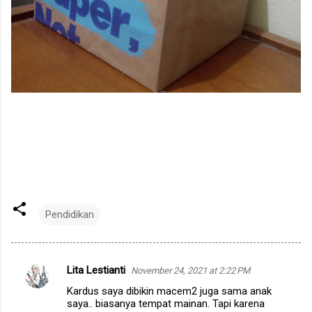
Pendidikan
Lita Lestianti
November 24, 2021 at 2:22 PM
C
Kardus saya dibikin macem2 juga sama anak
o
saya.. biasanya tempat mainan. Tapi karena