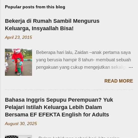
Popular posts from this blog
Bekerja di Rumah Sambil Mengurus
Keluarga, Insyaallah Bisa!
April 23, 2015
Beberapa hari lalu, Zaidan –anak pertama saya
yang berusia hampir 8 tahun- membuat sebuah
pengakuan yang cukup mengejutkan sekaligus
membuat saya bersyukur. Ini dia pengakuan
READ MORE
Zaidan: “Mi, waktu kakak kecil, kakak pernah
ditinggal beli sayur sama mba. Waktu itu
kakaknya lagi tidur. Terus kakak nangis. Sama
Bahasa Inggris Sepupu Perempuan? Yuk
tetangga, kakak diajak main dan dipinjami
Pelajari Istilah Keluarga Lebih Dalam
mainan.” Saya langsung memberondong Zaidan
Bersama EF EFEKTA English for Adults
dengan berbagai pertanyaan. Mbak yang
August 30, 2025
mana? Tetangga yang mana? Kejadiannya
waktu kakak umur berapa? Sayang, Zaidan