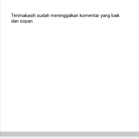
Terimakasih sudah meninggalkan komentar yang baik
dan sopan.
P
o
s
t
a
C
o
m
m
e
n
t