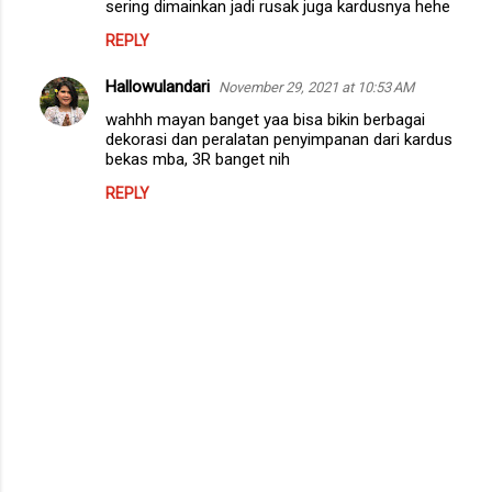
m
sering dimainkan jadi rusak juga kardusnya hehe
m
REPLY
e
Hallowulandari
November 29, 2021 at 10:53 AM
n
wahhh mayan banget yaa bisa bikin berbagai
t
dekorasi dan peralatan penyimpanan dari kardus
bekas mba, 3R banget nih
s
REPLY