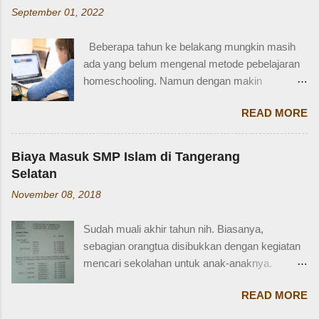
Berdasarkan webstite resmi humas.polri.go.id,
Paman = Uncle Bibi = Aunt Sepupu perempuan
September 01, 2022
SIM D khusus dibuat untuk pengendara dengan
= Female cousin Sepupu laki-laki = Male cousin
kondisi disabilitas atau keterbatasan fisik.
Seringkali, kita hanya menggunakan "cousin"
Beberapa tahun ke belakang mungkin masih
Disabiltas juga adalah manusia biasa yang
tanpa membed...
ada yang belum mengenal metode pebelajaran
berhak berkendara untuk melakukan
homeschooling. Namun dengan makin
aktifitasnya seperti mencari nafkah, menuntut
banyaknya informasi yang tersedia di era digital
ilmu, dan lain-lain. Oleh karena itu, pemerintah
READ MORE
ini, homeschooling jadi makin dikenal dan
memfasilitasi dengan SIM khusus sesuai
bahkan diminati. Homeschooling merupakan
dengan yang dibutuhkan. SIM D yang berlaku di
salah satu metode belajar yang sudah mulai tak
Indonesia dibagi menjadi dua macam yaitu SIM
Biaya Masuk SMP Islam di Tangerang
asing sekarang dan menjadi pilihan sebagian
D untuk pengendara motor yang setara dengan
Selatan
orangtua untuk solusi pembelajaran anak.
SIM C, dan SIM D1 untuk pengendara mobil
November 08, 2018
Homeschooling adalah model pendidikan
yang setara dengan SIM A. Hal ini sesuai
fleksibel berbasis rumah, dimana orangtua
dengan Perpol Nomor 5 Tahun 2021 mengenai
Sudah muali akhir tahun nih. Biasanya,
punya tugas dan tanggung jawab penting
jenis SIM D yang belaku di Indonesia....
sebagian orangtua disibukkan dengan kegiatan
sebagai pengawas dan pemberi materi untuk
mencari sekolahan untuk anak-anaknya.
anak sesuai denagn minat, potensi dan bakat
Karena sebagian sekolah, terutama yang
anak. Homeschooling memiliki beberapa
READ MORE
swasta, sudah mulai membuka pendaftaran di
kelebihan dibanding sekolah konvensional dan
bulan Oktober sampai Desember. Termasuk