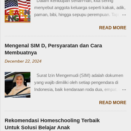
Dalam kehidupan sehari-hari, kita sering
tidak ingat detailnya. Ayau, mungkin juga dia
menyebut anggota keluarga seperti kakak, adik,
terkejut juga dengan reaksi saya. Bagaimana
paman, bibi, hingga sepupu perempuan. Tapi
tidak terkejut. Saya taksir usia Zaidan sekitar
bagaimana dengan istilah-istilah tersebut dalam
usia 3-4 tahun. Karena usia 4 tahun-an saat
READ MORE
bahasa Inggris? Salah satu contoh yang
Zaidan duduk di bangku TK, saya sudah tidak
menarik adalah bahasa Inggris sepupu
bekerja di luar rumah. Meniggalkan anak usia
perempuan . Banyak orang mungkin tahu kata
segitu, sendiri di rumah, tentu saja saya terkejut.
Mengenal SIM D, Persyaratan dan Cara
"cousin", tapi tahukah kamu bahwa sepupu
Memang beli sayur tak lama, 5 atau 10 menit
Membuatnya
perempuan dalam bahasa Inggris bisa disebut
mungkin selesai kalau tidak antri. Tapi,
December 22, 2024
female cousin? Memahami kosakata keluarga
bagaimana kalau dalam waktu 10 menit itu, ada
dalam bahasa Inggris bukan hanya penting saat
orang yang punya kese...
Surat Izin Mengemudi (SIM) adalah dokumen
percakapan santai, tetapi juga saat menulis,
yang wajib dimiliki oleh setiap pengendara di
traveling, bahkan dalam lingkungan kerja
Indonesia, baik kendaraan roda dua, empat, dan
internasional. Mengenal istilah keluarga akan
lainnya. Ada beberapa jenis SIM di Indonesia,
membantu kita lebih fasih dan percaya diri saat
READ MORE
salah satunya adalah SIM D. Karena tidak
memperkenalkan diri atau menceritakan silsilah
terlalu populer, banyak yang bertanya SIM D
keluarga. Contohnya, dalam bahasa Inggris:
untuk pengendara apa ya? Mengenal SIM D,
Ayah = Father Ibu = Mother Kakak laki-laki =
Rekomendasi Homeschooling Terbaik
Persayaratan dan Cara Membuatnya
Older brother Adik perempuan = Younger sister
Untuk Solusi Belajar Anak