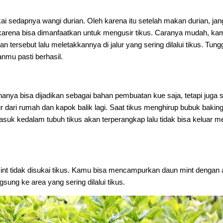
ai sedapnya wangi durian. Oleh karena itu setelah makan durian, ja
 karena bisa dimanfaatkan untuk mengusir tikus. Caranya mudah, ka
an tersebut lalu meletakkannya di jalur yang sering dilalui tikus. Tung
kanmu pasti berhasil.
hanya bisa dijadikan sebagai bahan pembuatan kue saja, tetapi juga 
dari rumah dan kapok balik lagi. Saat tikus menghirup bubuk bakin
suk kedalam tubuh tikus akan terperangkap lalu tidak bisa keluar me
nt tidak disukai tikus. Kamu bisa mencampurkan daun mint dengan a
sung ke area yang sering dilalui tikus.