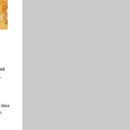
adi
,
 bisa
n