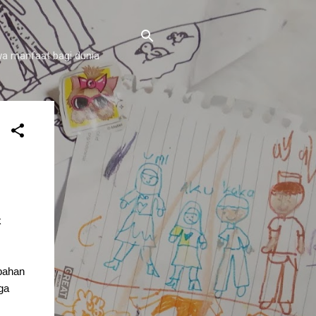
a manfaat bagi dunia
k
 bahan
ga