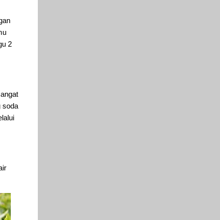
ngan
mu
gu 2
sangat
g soda
lalui
ir