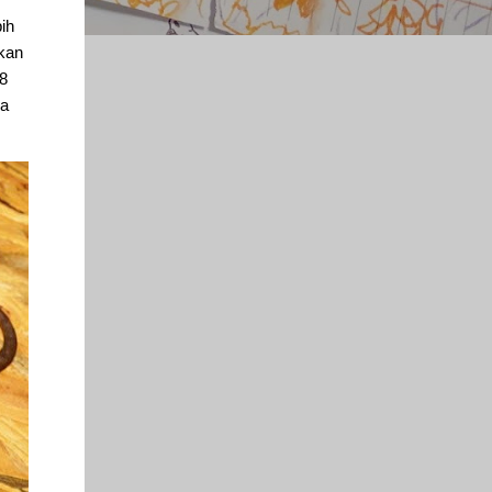
ih
tkan
 8
ya