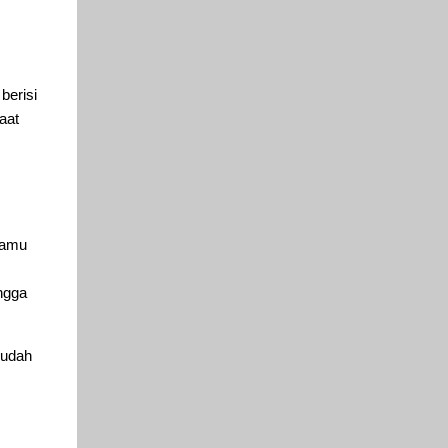
berisi
aat
Kamu
ngga
mudah