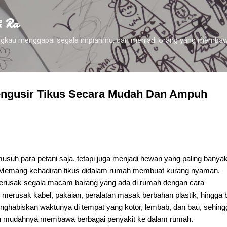
Skip to main content
& Ra
 engkau menggapai segala impianmu, dan menjadi orang yang membaw
engusir Tikus Secara Mudah Dan Ampuh
musuh para petani saja, tetapi juga menjadi hewan yang paling banya
h. Memang kehadiran tikus didalam rumah membuat kurang nyaman.
 merusak segala macam barang yang ada di rumah dengan cara
merusak kabel, pakaian, peralatan masak berbahan plastik, hingga
ghabiskan waktunya di tempat yang kotor, lembab, dan bau, sehing
an mudahnya membawa berbagai penyakit ke dalam rumah.