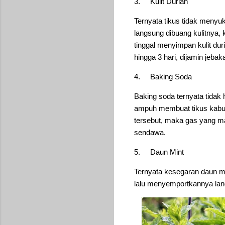
3.
Kulit Durian
Ternyata tikus tidak menyuk
langsung dibuang kulitnya,
tinggal menyimpan kulit duri
hingga 3 hari, dijamin jeba
4.
Baking Soda
Baking soda ternyata tidak 
ampuh membuat tikus kabur 
tersebut, maka gas yang ma
sendawa.
5.
Daun Mint
Ternyata kesegaran daun mi
lalu menyemportkannya lang