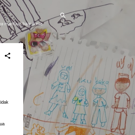
a manfaat bagi dunia
idak
tua