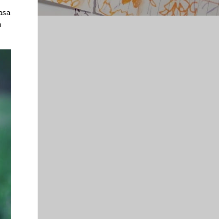
hasa
n