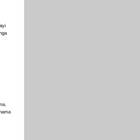
ayi
unga
ma,
a nama