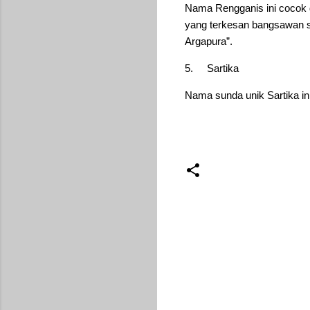
Nama Rengganis ini cocok di
yang terkesan bangsawan sert
Argapura”.
5.
Sartika
Nama sunda unik Sartika in
C
o
m
m
e
n