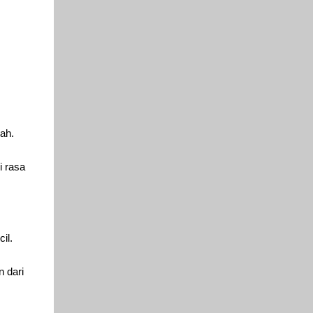
ah.
i rasa
il.
 dari