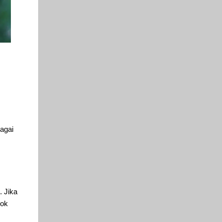
agai
. Jika
cok