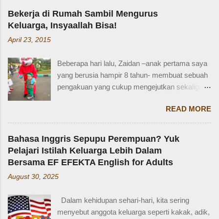
Bekerja di Rumah Sambil Mengurus
Keluarga, Insyaallah Bisa!
April 23, 2015
Beberapa hari lalu, Zaidan –anak pertama saya
yang berusia hampir 8 tahun- membuat sebuah
pengakuan yang cukup mengejutkan sekaligus
membuat saya bersyukur. Ini dia pengakuan
READ MORE
Zaidan: “Mi, waktu kakak kecil, kakak pernah
ditinggal beli sayur sama mba. Waktu itu
kakaknya lagi tidur. Terus kakak nangis. Sama
Bahasa Inggris Sepupu Perempuan? Yuk
tetangga, kakak diajak main dan dipinjami
Pelajari Istilah Keluarga Lebih Dalam
mainan.” Saya langsung memberondong Zaidan
Bersama EF EFEKTA English for Adults
dengan berbagai pertanyaan. Mbak yang
August 30, 2025
mana? Tetangga yang mana? Kejadiannya
waktu kakak umur berapa? Sayang, Zaidan
Dalam kehidupan sehari-hari, kita sering
tidak ingat detailnya. Ayau, mungkin juga dia
menyebut anggota keluarga seperti kakak, adik,
terkejut juga dengan reaksi saya. Bagaimana