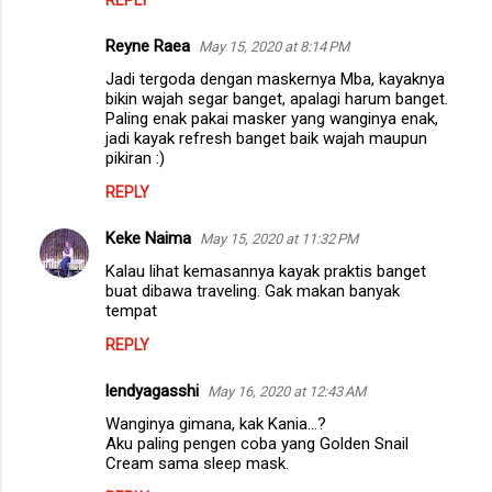
REPLY
Reyne Raea
May 15, 2020 at 8:14 PM
Jadi tergoda dengan maskernya Mba, kayaknya
bikin wajah segar banget, apalagi harum banget.
Paling enak pakai masker yang wanginya enak,
jadi kayak refresh banget baik wajah maupun
pikiran :)
REPLY
Keke Naima
May 15, 2020 at 11:32 PM
Kalau lihat kemasannya kayak praktis banget
buat dibawa traveling. Gak makan banyak
tempat
REPLY
lendyagasshi
May 16, 2020 at 12:43 AM
Wanginya gimana, kak Kania...?
Aku paling pengen coba yang Golden Snail
Cream sama sleep mask.