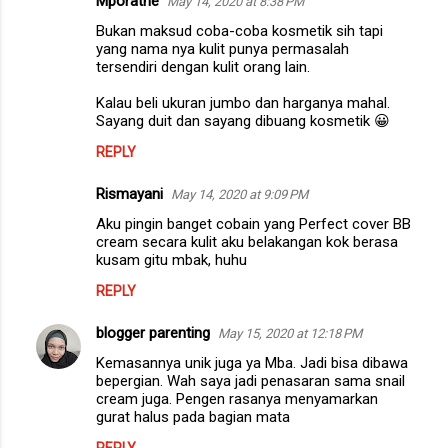
Mporatne
May 14, 2020 at 8:38 PM
t
Bukan maksud coba-coba kosmetik sih tapi
s
yang nama nya kulit punya permasalah
tersendiri dengan kulit orang lain.
Kalau beli ukuran jumbo dan harganya mahal.
Sayang duit dan sayang dibuang kosmetik 😀
REPLY
Rismayani
May 14, 2020 at 9:09 PM
Aku pingin banget cobain yang Perfect cover BB
cream secara kulit aku belakangan kok berasa
kusam gitu mbak, huhu
REPLY
blogger parenting
May 15, 2020 at 12:18 PM
Kemasannya unik juga ya Mba. Jadi bisa dibawa
bepergian. Wah saya jadi penasaran sama snail
cream juga. Pengen rasanya menyamarkan
gurat halus pada bagian mata