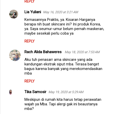
REPLY
Lia Yuliani
May 16, 2020 at 3:21 AM
Kemasannya Praktis, ya. Kisaran Harganya
berapa nih buat skincare ini? Ini produk Korea,
ya. Saya seumur-umur belum pernah maskeran,
maybe sesekali perlu coba ya
REPLY
Rach Alida Bahaweres
May 18, 2020 at 7:53 AM
Aku tuh penasarr ama skincare yang ada
kandungan ekstrak siput mba. Terasa banget
bagus karena banyak yang merekomendasikan
mba
REPLY
Tika Samosir
May 19, 2020 at 5:29 AM
Meskipun di rumah kita harus tetap perawatan
wajah ya Mba. Tapi alergi gak ini beaustanya
mba?