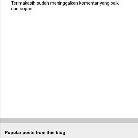
Terimakasih sudah meninggalkan komentar yang baik
dan sopan.
P
o
s
t
a
C
o
m
m
e
n
t
Popular posts from this blog