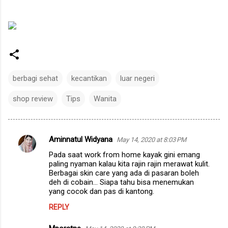
berbagi sehat
kecantikan
luar negeri
shop review
Tips
Wanita
Aminnatul Widyana
May 14, 2020 at 8:03 PM
C
Pada saat work from home kayak gini emang
o
paling nyaman kalau kita rajin rajin merawat kulit.
m
Berbagai skin care yang ada di pasaran boleh
deh di cobain... Siapa tahu bisa menemukan
m
yang cocok dan pas di kantong.
e
REPLY
n