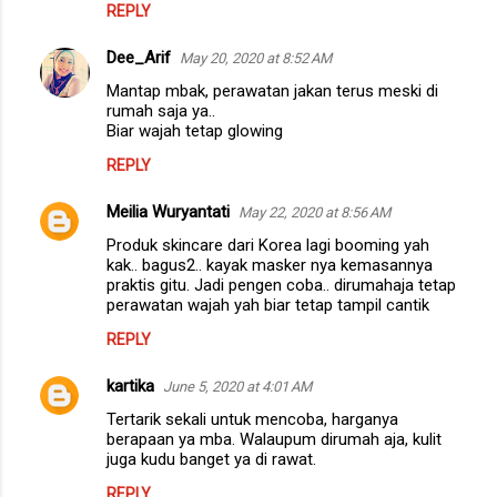
REPLY
Dee_Arif
May 20, 2020 at 8:52 AM
Mantap mbak, perawatan jakan terus meski di
rumah saja ya..
Biar wajah tetap glowing
REPLY
Meilia Wuryantati
May 22, 2020 at 8:56 AM
Produk skincare dari Korea lagi booming yah
kak.. bagus2.. kayak masker nya kemasannya
praktis gitu. Jadi pengen coba.. dirumahaja tetap
perawatan wajah yah biar tetap tampil cantik
REPLY
kartika
June 5, 2020 at 4:01 AM
Tertarik sekali untuk mencoba, harganya
berapaan ya mba. Walaupum dirumah aja, kulit
juga kudu banget ya di rawat.
REPLY