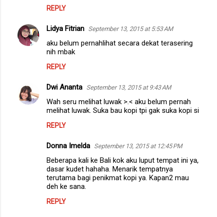
REPLY
Lidya Fitrian
September 13, 2015 at 5:53 AM
aku belum pernahlihat secara dekat terasering
nih mbak
REPLY
Dwi Ananta
September 13, 2015 at 9:43 AM
Wah seru melihat luwak >.< aku belum pernah
melihat luwak. Suka bau kopi tpi gak suka kopi si
REPLY
Donna Imelda
September 13, 2015 at 12:45 PM
Beberapa kali ke Bali kok aku luput tempat ini ya,
dasar kudet hahaha. Menarik tempatnya
terutama bagi penikmat kopi ya. Kapan2 mau
deh ke sana.
REPLY