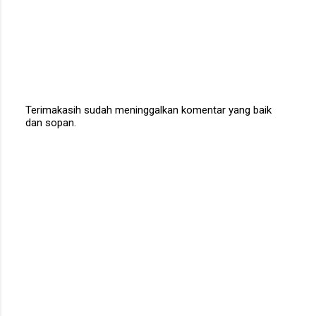
Terimakasih sudah meninggalkan komentar yang baik
dan sopan.
P
o
s
t
a
C
o
m
m
e
n
t