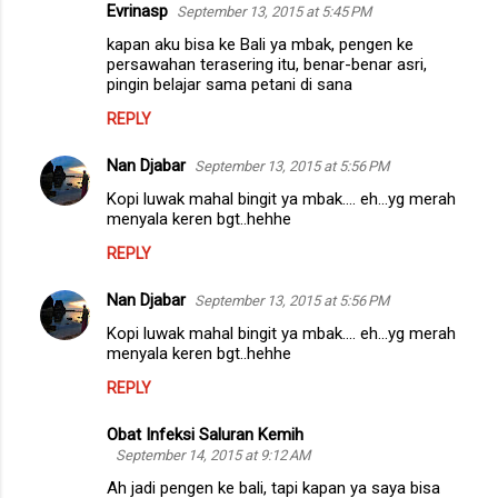
Evrinasp
September 13, 2015 at 5:45 PM
kapan aku bisa ke Bali ya mbak, pengen ke
persawahan terasering itu, benar-benar asri,
pingin belajar sama petani di sana
REPLY
Nan Djabar
September 13, 2015 at 5:56 PM
Kopi luwak mahal bingit ya mbak.... eh...yg merah
menyala keren bgt..hehhe
REPLY
Nan Djabar
September 13, 2015 at 5:56 PM
Kopi luwak mahal bingit ya mbak.... eh...yg merah
menyala keren bgt..hehhe
REPLY
Obat Infeksi Saluran Kemih
September 14, 2015 at 9:12 AM
Ah jadi pengen ke bali, tapi kapan ya saya bisa