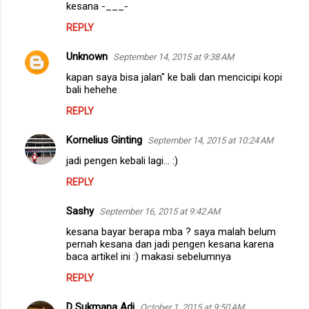
kesana -___-
REPLY
Unknown
September 14, 2015 at 9:38 AM
kapan saya bisa jalan" ke bali dan mencicipi kopi
bali hehehe
REPLY
Kornelius Ginting
September 14, 2015 at 10:24 AM
jadi pengen kebali lagi... :)
REPLY
Sashy
September 16, 2015 at 9:42 AM
kesana bayar berapa mba ? saya malah belum
pernah kesana dan jadi pengen kesana karena
baca artikel ini :) makasi sebelumnya
REPLY
D Sukmana Adi
October 1, 2015 at 9:50 AM