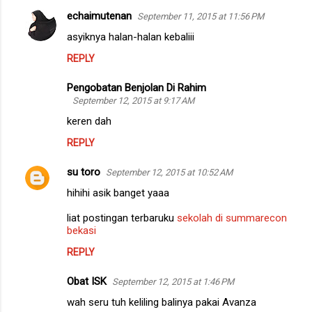
echaimutenan
September 11, 2015 at 11:56 PM
asyiknya halan-halan kebaliii
REPLY
Pengobatan Benjolan Di Rahim
September 12, 2015 at 9:17 AM
keren dah
REPLY
su toro
September 12, 2015 at 10:52 AM
hihihi asik banget yaaa
liat postingan terbaruku
sekolah di summarecon
bekasi
REPLY
Obat ISK
September 12, 2015 at 1:46 PM
wah seru tuh keliling balinya pakai Avanza