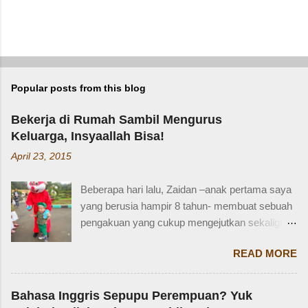
Popular posts from this blog
Bekerja di Rumah Sambil Mengurus
Keluarga, Insyaallah Bisa!
April 23, 2015
Beberapa hari lalu, Zaidan –anak pertama saya
yang berusia hampir 8 tahun- membuat sebuah
pengakuan yang cukup mengejutkan sekaligus
membuat saya bersyukur. Ini dia pengakuan
READ MORE
Zaidan: “Mi, waktu kakak kecil, kakak pernah
ditinggal beli sayur sama mba. Waktu itu
kakaknya lagi tidur. Terus kakak nangis. Sama
Bahasa Inggris Sepupu Perempuan? Yuk
tetangga, kakak diajak main dan dipinjami