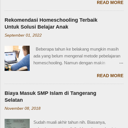
READ MORE
salah satunya adalah SIM D. Karena tidak
memperkenalkan diri atau menceritakan silsilah
terlalu populer, banyak yang bertanya SIM D
keluarga. Contohnya, dalam bahasa Inggris:
untuk pengendara apa ya? Mengenal SIM D,
Ayah = Father Ibu = Mother Kakak laki-laki =
Rekomendasi Homeschooling Terbaik
Persayaratan dan Cara Membuatnya
Older brother Adik perempuan = Younger sister
Untuk Solusi Belajar Anak
Berdasarkan webstite resmi humas.polri.go.id,
Paman = Uncle Bibi = Aunt Sepupu perempuan
September 01, 2022
SIM D khusus dibuat untuk pengendara dengan
= Female cousin Sepupu laki-laki = Male cousin
kondisi disabilitas atau keterbatasan fisik.
Seringkali, kita hanya menggunakan "cousin"
Beberapa tahun ke belakang mungkin masih
Disabiltas juga adalah manusia biasa yang
tanpa membed...
ada yang belum mengenal metode pebelajaran
berhak berkendara untuk melakukan
homeschooling. Namun dengan makin
aktifitasnya seperti mencari nafkah, menuntut
banyaknya informasi yang tersedia di era digital
ilmu, dan lain-lain. Oleh karena itu, pemerintah
READ MORE
ini, homeschooling jadi makin dikenal dan
memfasilitasi dengan SIM khusus sesuai
bahkan diminati. Homeschooling merupakan
dengan yang dibutuhkan. SIM D yang berlaku di
salah satu metode belajar yang sudah mulai tak
Indonesia dibagi menjadi dua macam yaitu SIM
Biaya Masuk SMP Islam di Tangerang
asing sekarang dan menjadi pilihan sebagian
D untuk pengendara motor yang setara dengan
Selatan
orangtua untuk solusi pembelajaran anak.
SIM C, dan SIM D1 untuk pengendara mobil
November 08, 2018
Homeschooling adalah model pendidikan
yang setara dengan SIM A. Hal ini sesuai
fleksibel berbasis rumah, dimana orangtua
dengan Perpol Nomor 5 Tahun 2021 mengenai
Sudah muali akhir tahun nih. Biasanya,
punya tugas dan tanggung jawab penting
jenis SIM D yang belaku di Indonesia....