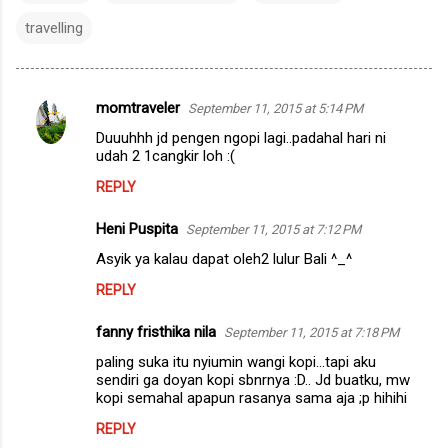
travelling
momtraveler
September 11, 2015 at 5:14 PM
C
Duuuhhh jd pengen ngopi lagi..padahal hari ni
o
udah 2 1cangkir loh :(
m
REPLY
m
Heni Puspita
e
September 11, 2015 at 7:12 PM
n
Asyik ya kalau dapat oleh2 lulur Bali ^_^
t
REPLY
s
fanny fristhika nila
September 11, 2015 at 7:18 PM
paling suka itu nyiumin wangi kopi...tapi aku
sendiri ga doyan kopi sbnrnya :D.. Jd buatku, mw
kopi semahal apapun rasanya sama aja ;p hihihi
REPLY