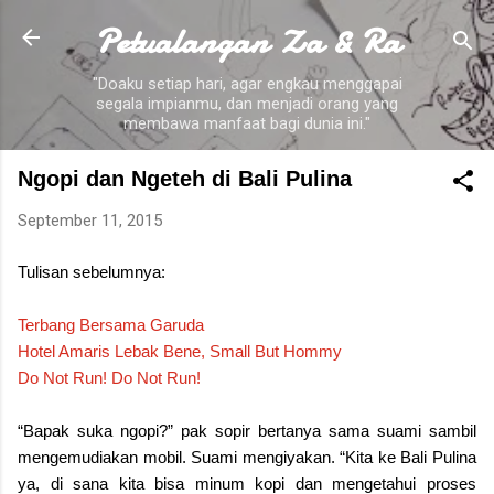
Petualangan Za & Ra
Skip to main content
"Doaku setiap hari, agar engkau menggapai
segala impianmu, dan menjadi orang yang
membawa manfaat bagi dunia ini."
Ngopi dan Ngeteh di Bali Pulina
September 11, 2015
Tulisan sebelumnya:
Terbang Bersama Garuda
Hotel Amaris Lebak Bene, Small But Hommy
Do Not Run! Do Not Run!
“Bapak suka ngopi?” pak sopir bertanya sama suami sambil
mengemudiakan mobil. Suami mengiyakan. “Kita ke Bali Pulina
ya, di sana kita bisa minum kopi dan mengetahui proses