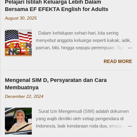
Pelajari Istilah Keluarga Lebih Dalam
mainan.” Saya langsung memberondong Zaidan
Bersama EF EFEKTA English for Adults
dengan berbagai pertanyaan. Mbak yang
August 30, 2025
mana? Tetangga yang mana? Kejadiannya
waktu kakak umur berapa? Sayang, Zaidan
Dalam kehidupan sehari-hari, kita sering
tidak ingat detailnya. Ayau, mungkin juga dia
menyebut anggota keluarga seperti kakak, adik,
terkejut juga dengan reaksi saya. Bagaimana
paman, bibi, hingga sepupu perempuan. Tapi
tidak terkejut. Saya taksir usia Zaidan sekitar
bagaimana dengan istilah-istilah tersebut dalam
usia 3-4 tahun. Karena usia 4 tahun-an saat
READ MORE
bahasa Inggris? Salah satu contoh yang
Zaidan duduk di bangku TK, saya sudah tidak
menarik adalah bahasa Inggris sepupu
bekerja di luar rumah. Meniggalkan anak usia
perempuan . Banyak orang mungkin tahu kata
segitu, sendiri di rumah, tentu saja saya terkejut.
Mengenal SIM D, Persyaratan dan Cara
"cousin", tapi tahukah kamu bahwa sepupu
Memang beli sayur tak lama, 5 atau 10 menit
Membuatnya
perempuan dalam bahasa Inggris bisa disebut
mungkin selesai kalau tidak antri. Tapi,
December 22, 2024
female cousin? Memahami kosakata keluarga
bagaimana kalau dalam waktu 10 menit itu, ada
dalam bahasa Inggris bukan hanya penting saat
orang yang punya kese...
Surat Izin Mengemudi (SIM) adalah dokumen
percakapan santai, tetapi juga saat menulis,
yang wajib dimiliki oleh setiap pengendara di
traveling, bahkan dalam lingkungan kerja
Indonesia, baik kendaraan roda dua, empat, dan
internasional. Mengenal istilah keluarga akan
lainnya. Ada beberapa jenis SIM di Indonesia,
membantu kita lebih fasih dan percaya diri saat