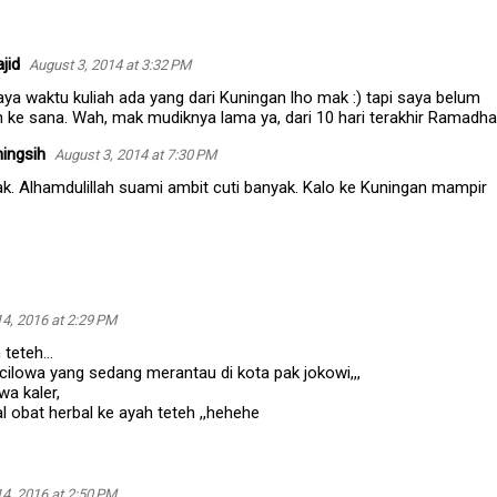
jid
August 3, 2014 at 3:32 PM
ya waktu kuliah ada yang dari Kuningan lho mak :) tapi saya belum
 ke sana. Wah, mak mudiknya lama ya, dari 10 hari terakhir Ramadha
ingsih
August 3, 2014 at 7:30 PM
k. Alhamdulillah suami ambit cuti banyak. Kalo ke Kuningan mampir
 14, 2016 at 2:29 PM
teteh...
cilowa yang sedang merantau di kota pak jokowi,,,
wa kaler,
l obat herbal ke ayah teteh ,,hehehe
 14, 2016 at 2:50 PM