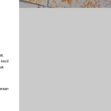
at.
kecil
tuk
araan