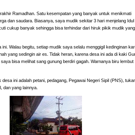
0 terakhir Ramadhan. Satu kesempatan yang banyak untuk menikmati
a dan saudara. Biasanya, saya mudik sekitar 3 hari menjelang Idul F
cuti cukup banyak sehingga bisa terhindar dari hiruk pikik mudik yang
a ini. Walau begitu, setiap mudik saya selalu menggigil kedinginan ka
anah yang sedingin air es. Tidak heran, karena desa ini ada di kaki G
 saya bisa melihat sang gunung berdiri gagah. Warnanya biru lembut 
desa ini adalah petani, pedagang, Pegawai Negeri Sipil (PNS), tuka
l, dan yang lainnya.