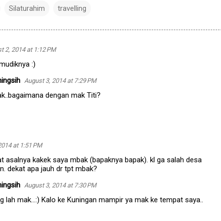
Silaturahim
travelling
t 2, 2014 at 1:12 PM
 mudiknya :)
ingsih
August 3, 2014 at 7:29 PM
ak..bagaimana dengan mak Titi?
2014 at 1:51 PM
t asalnya kakek saya mbak (bapaknya bapak). kl ga salah desa
n. dekat apa jauh dr tpt mbak?
ingsih
August 3, 2014 at 7:30 PM
 lah mak...:) Kalo ke Kuningan mampir ya mak ke tempat saya..