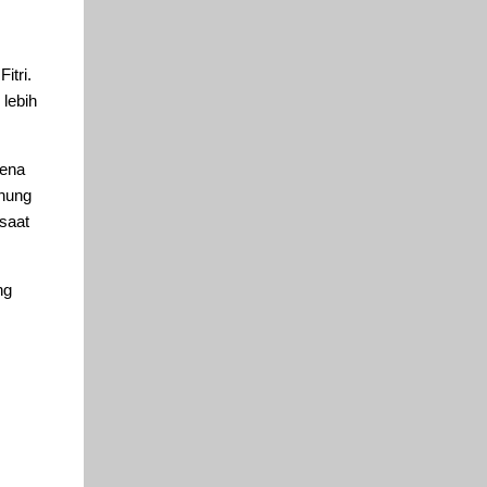
itri.
 lebih
rena
unung
saat
ng