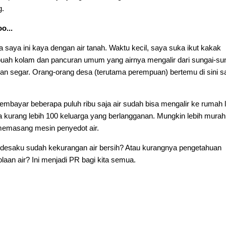
g.
o...
 saya ini kaya dengan air tanah. Waktu kecil, saya suka ikut kakak
buah kolam dan pancuran umum yang airnya mengalir dari sungai-su
h dan segar. Orang-orang desa (terutama perempuan) bertemu di sini s
bayar beberapa puluh ribu saja air sudah bisa mengalir ke rumah 
kurang lebih 100 keluarga yang berlangganan. Mungkin lebih murah 
memasang mesin penyedot air.
h desaku sudah kekurangan air bersih? Atau kurangnya pengetahuan
laan air? Ini menjadi PR bagi kita semua.