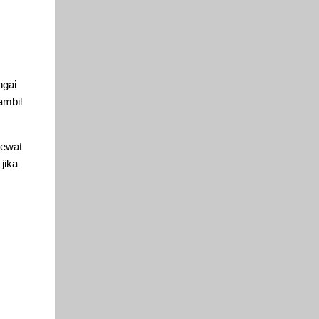
ngai
ambil
lewat
jika