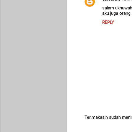
salam ukhuwah
aku juga orang c
REPLY
Terimakasih sudah meni
P
o