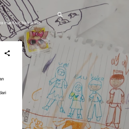
a manfaat bagi dunia
an
dari