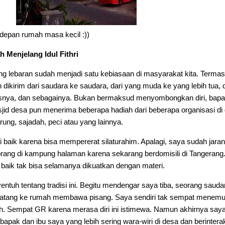
depan rumah masa kecil :))
h Menjelang Idul Fithri
ang lebaran sudah menjadi satu kebiasaan di masyarakat kita. Termas
dikirim dari saudara ke saudara, dari yang muda ke yang lebih tua, d
usnya, dan sebagainya. Bukan bermaksud menyombongkan diri, bap
id desa pun menerima beberapa hadiah dari beberapa organisasi di
ung, sajadah, peci atau yang lainnya.
i baik karena bisa mempererat silaturahim. Apalagi, saya sudah jara
orang di kampung halaman karena sekarang berdomisili di Tangerang
 baik tak bisa selamanya dikuatkan dengan materi.
tuh tentang tradisi ini. Begitu mendengar saya tiba, seorang sauda
datang ke rumah membawa pisang. Saya sendiri tak sempat menemu
h. Sempat GR karena merasa diri ini istimewa. Namun akhirnya say
bapak dan ibu saya yang lebih sering wara-wiri di desa dan berintera