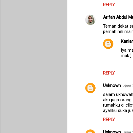
REPLY
Arifah Abdul Ma
Teman dekat sa
pernah nih main
Kanian
Iya ma
mak:)
REPLY
Unknown
April
salam ukhuwah 
aku juga orang 
rumahku di cilo
ayahku suka jua
REPLY
Unknown
April