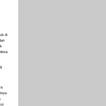
uk di
ari
ak
 desa.
ng
.
ra
inya
a
ksi