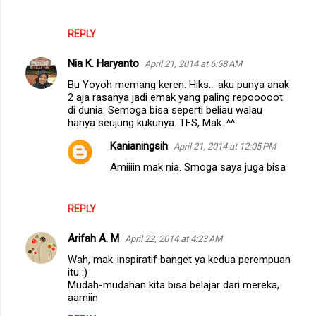
REPLY
Nia K. Haryanto
April 21, 2014 at 6:58 AM
Bu Yoyoh memang keren. Hiks... aku punya anak
2 aja rasanya jadi emak yang paling repooooot
di dunia. Semoga bisa seperti beliau walau
hanya seujung kukunya. TFS, Mak. ^^
Kanianingsih
April 21, 2014 at 12:05 PM
Amiiiin mak nia. Smoga saya juga bisa
REPLY
Arifah A. M
April 22, 2014 at 4:23 AM
Wah, mak..inspiratif banget ya kedua perempuan
itu :)
Mudah-mudahan kita bisa belajar dari mereka,
aamiin