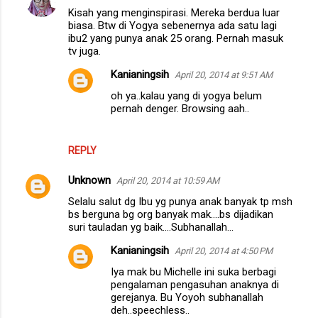
Kisah yang menginspirasi. Mereka berdua luar
biasa. Btw di Yogya sebenernya ada satu lagi
ibu2 yang punya anak 25 orang. Pernah masuk
tv juga.
Kanianingsih
April 20, 2014 at 9:51 AM
oh ya..kalau yang di yogya belum
pernah denger. Browsing aah..
REPLY
Unknown
April 20, 2014 at 10:59 AM
Selalu salut dg Ibu yg punya anak banyak tp msh
bs berguna bg org banyak mak....bs dijadikan
suri tauladan yg baik....Subhanallah...
Kanianingsih
April 20, 2014 at 4:50 PM
Iya mak bu Michelle ini suka berbagi
pengalaman pengasuhan anaknya di
gerejanya. Bu Yoyoh subhanallah
deh..speechless..