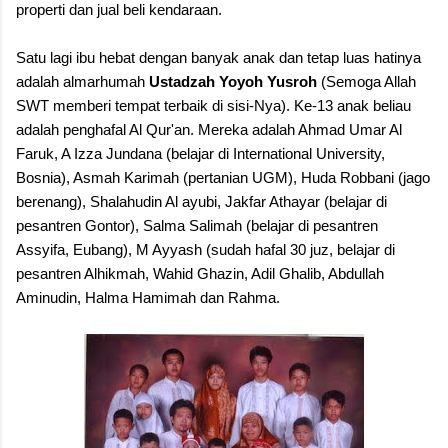
properti dan jual beli kendaraan.
Satu lagi ibu hebat dengan banyak anak dan tetap luas hatinya
adalah almarhumah
Ustadzah Yoyoh Yusroh
(Semoga Allah
SWT memberi tempat terbaik di sisi-Nya). Ke-13 anak beliau
adalah penghafal Al Qur'an. Mereka adalah Ahmad Umar Al
Faruk, A Izza Jundana (belajar di International University,
Bosnia), Asmah Karimah (pertanian UGM), Huda Robbani (jago
berenang), Shalahudin Al ayubi, Jakfar Athayar (belajar di
pesantren Gontor), Salma Salimah (belajar di pesantren
Assyifa, Eubang), M Ayyash (sudah hafal 30 juz, belajar di
pesantren Alhikmah, Wahid Ghazin, Adil Ghalib, Abdullah
Aminudin, Halma Hamimah dan Rahma.