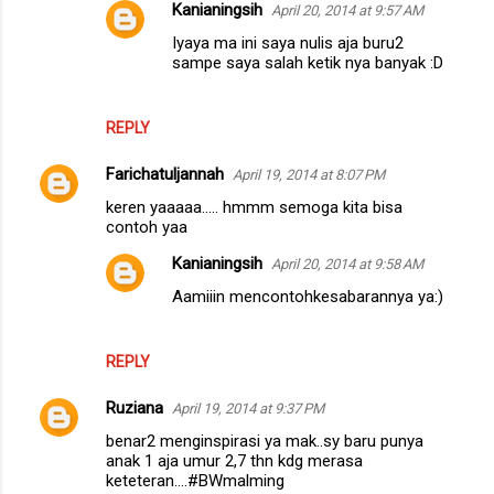
Kanianingsih
April 20, 2014 at 9:57 AM
Iyaya ma ini saya nulis aja buru2
sampe saya salah ketik nya banyak :D
REPLY
Farichatuljannah
April 19, 2014 at 8:07 PM
keren yaaaaa..... hmmm semoga kita bisa
contoh yaa
Kanianingsih
April 20, 2014 at 9:58 AM
Aamiiin mencontohkesabarannya ya:)
REPLY
Ruziana
April 19, 2014 at 9:37 PM
benar2 menginspirasi ya mak..sy baru punya
anak 1 aja umur 2,7 thn kdg merasa
keteteran....#BWmalming