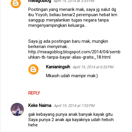
mieagoblog
April 19, 2014 at 3:53 PM
C
Postingan yang menarik mak, saya jg salut dg
o
ibu Yoyoh, beliau benar2 perempuan hebat krn
m
sanggup menjalankan tugas negara tanpa
mengenyampingkan keluarga...
m
e
Saya jg ada postingan baru mak, mungkin
n
berkenan menyimak...
http://mieagoblog.blogspot.com/2014/04/semb
t
uhkan-tb-tanpa-bayar-alias-gratis_18.html
s
Kanianingsih
April 19, 2014 at 6:53 PM
Mkasih udah mampir mak:)
REPLY
Keke Naima
April 19, 2014 at 7:53 PM
gak kebayang punya anak banyak kayak gitu.
Saya punya 2 anak aja kayaknya udah heboh
hehe