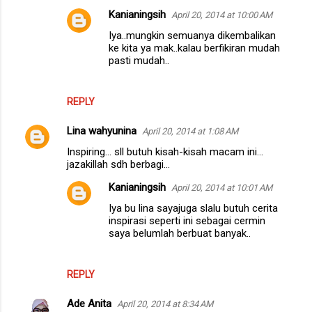
Kanianingsih
April 20, 2014 at 10:00 AM
Iya..mungkin semuanya dikembalikan
ke kita ya mak..kalau berfikiran mudah
pasti mudah..
REPLY
Lina wahyunina
April 20, 2014 at 1:08 AM
Inspiring... sll butuh kisah-kisah macam ini...
jazakillah sdh berbagi...
Kanianingsih
April 20, 2014 at 10:01 AM
Iya bu lina sayajuga slalu butuh cerita
inspirasi seperti ini sebagai cermin
saya belumlah berbuat banyak..
REPLY
Ade Anita
April 20, 2014 at 8:34 AM