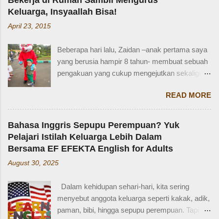
Keluarga, Insyaallah Bisa!
April 23, 2015
Beberapa hari lalu, Zaidan –anak pertama saya
yang berusia hampir 8 tahun- membuat sebuah
pengakuan yang cukup mengejutkan sekaligus
membuat saya bersyukur. Ini dia pengakuan
READ MORE
Zaidan: “Mi, waktu kakak kecil, kakak pernah
ditinggal beli sayur sama mba. Waktu itu
kakaknya lagi tidur. Terus kakak nangis. Sama
Bahasa Inggris Sepupu Perempuan? Yuk
tetangga, kakak diajak main dan dipinjami
Pelajari Istilah Keluarga Lebih Dalam
mainan.” Saya langsung memberondong Zaidan
Bersama EF EFEKTA English for Adults
dengan berbagai pertanyaan. Mbak yang
August 30, 2025
mana? Tetangga yang mana? Kejadiannya
waktu kakak umur berapa? Sayang, Zaidan
Dalam kehidupan sehari-hari, kita sering
tidak ingat detailnya. Ayau, mungkin juga dia
menyebut anggota keluarga seperti kakak, adik,
terkejut juga dengan reaksi saya. Bagaimana
paman, bibi, hingga sepupu perempuan. Tapi
tidak terkejut. Saya taksir usia Zaidan sekitar