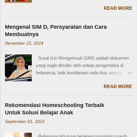
bagaimana dengan istilah-istilah tersebut dalam
usia 3-4 tahun. Karena usia 4 tahun-an saat
READ MORE
bahasa Inggris? Salah satu contoh yang
Zaidan duduk di bangku TK, saya sudah tidak
menarik adalah bahasa Inggris sepupu
bekerja di luar rumah. Meniggalkan anak usia
perempuan . Banyak orang mungkin tahu kata
segitu, sendiri di rumah, tentu saja saya terkejut.
Mengenal SIM D, Persyaratan dan Cara
"cousin", tapi tahukah kamu bahwa sepupu
Memang beli sayur tak lama, 5 atau 10 menit
Membuatnya
perempuan dalam bahasa Inggris bisa disebut
mungkin selesai kalau tidak antri. Tapi,
December 22, 2024
female cousin? Memahami kosakata keluarga
bagaimana kalau dalam waktu 10 menit itu, ada
dalam bahasa Inggris bukan hanya penting saat
orang yang punya kese...
Surat Izin Mengemudi (SIM) adalah dokumen
percakapan santai, tetapi juga saat menulis,
yang wajib dimiliki oleh setiap pengendara di
traveling, bahkan dalam lingkungan kerja
Indonesia, baik kendaraan roda dua, empat, dan
internasional. Mengenal istilah keluarga akan
lainnya. Ada beberapa jenis SIM di Indonesia,
membantu kita lebih fasih dan percaya diri saat
READ MORE
salah satunya adalah SIM D. Karena tidak
memperkenalkan diri atau menceritakan silsilah
terlalu populer, banyak yang bertanya SIM D
keluarga. Contohnya, dalam bahasa Inggris:
untuk pengendara apa ya? Mengenal SIM D,
Ayah = Father Ibu = Mother Kakak laki-laki =
Rekomendasi Homeschooling Terbaik
Persayaratan dan Cara Membuatnya
Older brother Adik perempuan = Younger sister
Untuk Solusi Belajar Anak
Berdasarkan webstite resmi humas.polri.go.id,
Paman = Uncle Bibi = Aunt Sepupu perempuan
September 01, 2022
SIM D khusus dibuat untuk pengendara dengan
= Female cousin Sepupu laki-laki = Male cousin
kondisi disabilitas atau keterbatasan fisik.
Seringkali, kita hanya menggunakan "cousin"
Beberapa tahun ke belakang mungkin masih