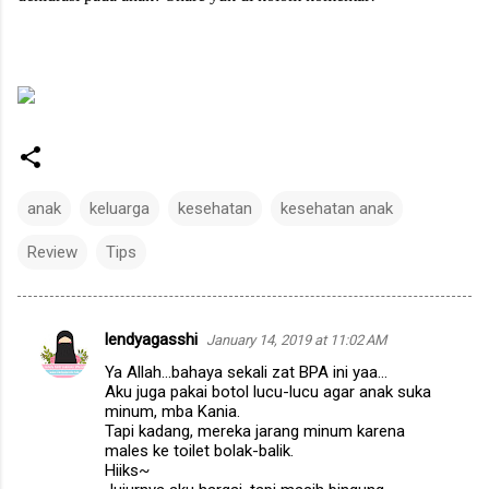
anak
keluarga
kesehatan
kesehatan anak
Review
Tips
lendyagasshi
January 14, 2019 at 11:02 AM
C
Ya Allah...bahaya sekali zat BPA ini yaa...
o
Aku juga pakai botol lucu-lucu agar anak suka
m
minum, mba Kania.
Tapi kadang, mereka jarang minum karena
m
males ke toilet bolak-balik.
Hiiks~
e