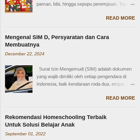
paman, bibi, hingga sepupu perempuan. Tapi
tidak terkejut. Saya taksir usia Zaidan sekitar
bagaimana dengan istilah-istilah tersebut dalam
usia 3-4 tahun. Karena usia 4 tahun-an saat
READ MORE
bahasa Inggris? Salah satu contoh yang
Zaidan duduk di bangku TK, saya sudah tidak
menarik adalah bahasa Inggris sepupu
bekerja di luar rumah. Meniggalkan anak usia
perempuan . Banyak orang mungkin tahu kata
segitu, sendiri di rumah, tentu saja saya terkejut.
Mengenal SIM D, Persyaratan dan Cara
"cousin", tapi tahukah kamu bahwa sepupu
Memang beli sayur tak lama, 5 atau 10 menit
Membuatnya
perempuan dalam bahasa Inggris bisa disebut
mungkin selesai kalau tidak antri. Tapi,
December 22, 2024
female cousin? Memahami kosakata keluarga
bagaimana kalau dalam waktu 10 menit itu, ada
dalam bahasa Inggris bukan hanya penting saat
orang yang punya kese...
Surat Izin Mengemudi (SIM) adalah dokumen
percakapan santai, tetapi juga saat menulis,
yang wajib dimiliki oleh setiap pengendara di
traveling, bahkan dalam lingkungan kerja
Indonesia, baik kendaraan roda dua, empat, dan
internasional. Mengenal istilah keluarga akan
lainnya. Ada beberapa jenis SIM di Indonesia,
membantu kita lebih fasih dan percaya diri saat
READ MORE
salah satunya adalah SIM D. Karena tidak
memperkenalkan diri atau menceritakan silsilah
terlalu populer, banyak yang bertanya SIM D
keluarga. Contohnya, dalam bahasa Inggris:
untuk pengendara apa ya? Mengenal SIM D,
Ayah = Father Ibu = Mother Kakak laki-laki =
Rekomendasi Homeschooling Terbaik
Persayaratan dan Cara Membuatnya
Older brother Adik perempuan = Younger sister
Untuk Solusi Belajar Anak
Berdasarkan webstite resmi humas.polri.go.id,
Paman = Uncle Bibi = Aunt Sepupu perempuan
September 01, 2022
SIM D khusus dibuat untuk pengendara dengan
= Female cousin Sepupu laki-laki = Male cousin