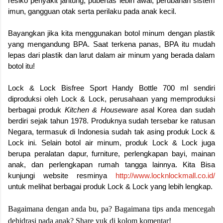
resiko penyakit jantung, pubertas lebih awal, perubahan sistem
imun, gangguan otak serta perilaku pada anak kecil.
Bayangkan jika kita menggunakan botol minum dengan plastik
yang mengandung BPA. Saat terkena panas, BPA itu mudah
lepas dari plastik dan larut dalam air minum yang berada dalam
botol itu!
Lock & Lock Bisfree Sport Handy Bottle 700 ml sendiri
diproduksi oleh Lock & Lock, perusahaan yang memproduksi
berbagai produk
Kitchen & Houseware
asal Korea dan sudah
berdiri sejak tahun 1978. Produknya sudah tersebar ke ratusan
Negara, termasuk di Indonesia sudah tak asing produk Lock &
Lock ini. Selain botol air minum, produk Lock & Lock juga
berupa peralatan dapur, furniture, perlengkapan bayi, mainan
anak, dan perlengkapan rumah tangga lainnya. Kita Bisa
kunjungi website resminya
http://www.locknlockmall.co.id/
untuk melihat berbagai produk Lock & Lock yang lebih lengkap.
Bagaimana dengan anda bu, pa? Bagaimana tips anda mencegah
dehidrasi pada anak? Share yuk di kolom komentar!