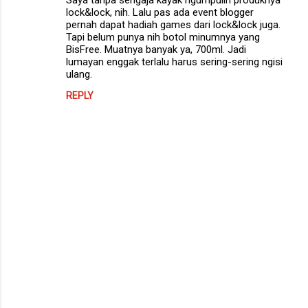
Saya tanpa sengaja kayak ngumpulin produknya
lock&lock, nih. Lalu pas ada event blogger
pernah dapat hadiah games dari lock&lock juga.
Tapi belum punya nih botol minumnya yang
BisFree. Muatnya banyak ya, 700ml. Jadi
lumayan enggak terlalu harus sering-sering ngisi
ulang.
REPLY