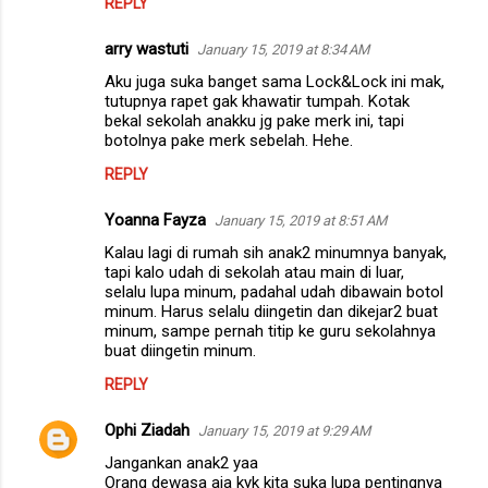
REPLY
arry wastuti
January 15, 2019 at 8:34 AM
Aku juga suka banget sama Lock&Lock ini mak,
tutupnya rapet gak khawatir tumpah. Kotak
bekal sekolah anakku jg pake merk ini, tapi
botolnya pake merk sebelah. Hehe.
REPLY
Yoanna Fayza
January 15, 2019 at 8:51 AM
Kalau lagi di rumah sih anak2 minumnya banyak,
tapi kalo udah di sekolah atau main di luar,
selalu lupa minum, padahal udah dibawain botol
minum. Harus selalu diingetin dan dikejar2 buat
minum, sampe pernah titip ke guru sekolahnya
buat diingetin minum.
REPLY
Ophi Ziadah
January 15, 2019 at 9:29 AM
Jangankan anak2 yaa
Orang dewasa aja kyk kita suka lupa pentingnya