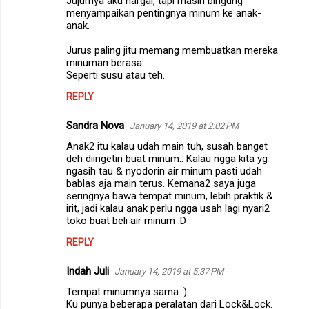
Jujurnya aku hargai, tapi masih bingung
n
menyampaikan pentingnya minum ke anak-
anak.
t
s
Jurus paling jitu memang membuatkan mereka
minuman berasa.
Seperti susu atau teh.
REPLY
Sandra Nova
January 14, 2019 at 2:02 PM
Anak2 itu kalau udah main tuh, susah banget
deh diingetin buat minum.. Kalau ngga kita yg
ngasih tau & nyodorin air minum pasti udah
bablas aja main terus. Kemana2 saya juga
seringnya bawa tempat minum, lebih praktik &
irit, jadi kalau anak perlu ngga usah lagi nyari2
toko buat beli air minum :D
REPLY
Indah Juli
January 14, 2019 at 5:37 PM
Tempat minumnya sama :)
Ku punya beberapa peralatan dari Lock&Lock.