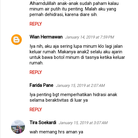
Alhamdulillah anak-anak sudah paham kalau
minum air putih itu penting. Malah aku yang
pernah dehidrasi, karena diare sih.
REPLY
Wian Hermawan
January 14, 2019 at 7:59 PM
Iya nih, aku aja sering lupa minum klo lagi jalan
keluar rumah. Makanya anak2 selalu aku ajarin
untuk bawa botol minum di tasnya ketika keluar
rumah.
REPLY
Farida Pane
January 15, 2019 at 2:07 AM
Iya penting bgt memperhatikan hidrasi anak
selama beraktivitas di luar ya
REPLY
Tira Soekardi
January 15, 2019 at 3:07 AM
wah memang hrs aman ya