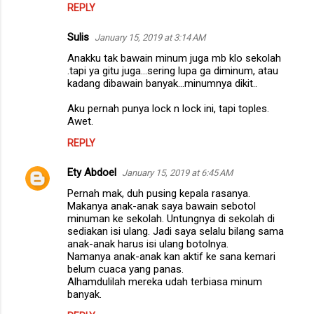
REPLY
Sulis
January 15, 2019 at 3:14 AM
Anakku tak bawain minum juga mb klo sekolah
.tapi ya gitu juga...sering lupa ga diminum, atau
kadang dibawain banyak...minumnya dikit..
Aku pernah punya lock n lock ini, tapi toples.
Awet.
REPLY
Ety Abdoel
January 15, 2019 at 6:45 AM
Pernah mak, duh pusing kepala rasanya.
Makanya anak-anak saya bawain sebotol
minuman ke sekolah. Untungnya di sekolah di
sediakan isi ulang. Jadi saya selalu bilang sama
anak-anak harus isi ulang botolnya.
Namanya anak-anak kan aktif ke sana kemari
belum cuaca yang panas.
Alhamdulilah mereka udah terbiasa minum
banyak.