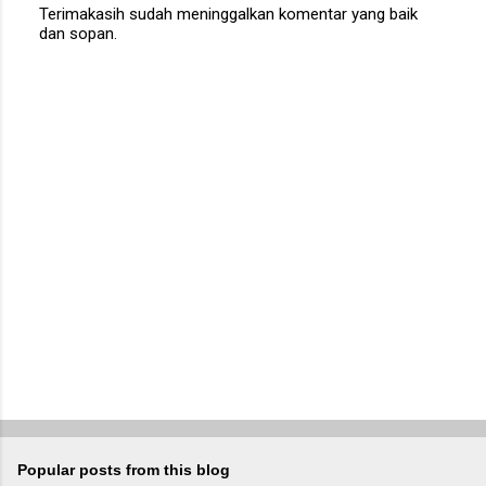
Terimakasih sudah meninggalkan komentar yang baik
dan sopan.
P
o
s
t
a
C
o
m
m
e
n
t
Popular posts from this blog