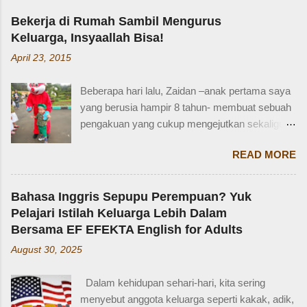
Bekerja di Rumah Sambil Mengurus
Keluarga, Insyaallah Bisa!
April 23, 2015
Beberapa hari lalu, Zaidan –anak pertama saya
yang berusia hampir 8 tahun- membuat sebuah
pengakuan yang cukup mengejutkan sekaligus
membuat saya bersyukur. Ini dia pengakuan
READ MORE
Zaidan: “Mi, waktu kakak kecil, kakak pernah
ditinggal beli sayur sama mba. Waktu itu
kakaknya lagi tidur. Terus kakak nangis. Sama
Bahasa Inggris Sepupu Perempuan? Yuk
tetangga, kakak diajak main dan dipinjami
Pelajari Istilah Keluarga Lebih Dalam
mainan.” Saya langsung memberondong Zaidan
Bersama EF EFEKTA English for Adults
dengan berbagai pertanyaan. Mbak yang
August 30, 2025
mana? Tetangga yang mana? Kejadiannya
waktu kakak umur berapa? Sayang, Zaidan
Dalam kehidupan sehari-hari, kita sering
tidak ingat detailnya. Ayau, mungkin juga dia
menyebut anggota keluarga seperti kakak, adik,
terkejut juga dengan reaksi saya. Bagaimana