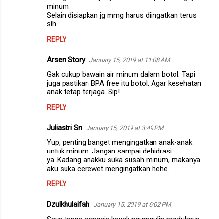
minum
Selain disiapkan jg mmg harus diingatkan terus
sih
REPLY
Arsen Story
January 15, 2019 at 11:08 AM
Gak cukup bawain air minum dalam botol. Tapi
juga pastikan BPA free itu botol. Agar kesehatan
anak tetap terjaga. Sip!
REPLY
Juliastri Sn
January 15, 2019 at 3:49 PM
Yup, penting banget mengingatkan anak-anak
untuk minum. Jangan sampai dehidrasi
ya..Kadang anakku suka susah minum, makanya
aku suka cerewet mengingatkan hehe..
REPLY
Dzulkhulaifah
January 15, 2019 at 6:02 PM