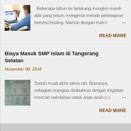
kondisi disabilitas atau keterbatasan fisik.
Seringkali, kita hanya menggunakan "cousin"
Beberapa tahun ke belakang mungkin masih
Disabiltas juga adalah manusia biasa yang
tanpa membed...
ada yang belum mengenal metode pebelajaran
berhak berkendara untuk melakukan
homeschooling. Namun dengan makin
aktifitasnya seperti mencari nafkah, menuntut
banyaknya informasi yang tersedia di era digital
ilmu, dan lain-lain. Oleh karena itu, pemerintah
READ MORE
ini, homeschooling jadi makin dikenal dan
memfasilitasi dengan SIM khusus sesuai
bahkan diminati. Homeschooling merupakan
dengan yang dibutuhkan. SIM D yang berlaku di
salah satu metode belajar yang sudah mulai tak
Indonesia dibagi menjadi dua macam yaitu SIM
Biaya Masuk SMP Islam di Tangerang
asing sekarang dan menjadi pilihan sebagian
D untuk pengendara motor yang setara dengan
Selatan
orangtua untuk solusi pembelajaran anak.
SIM C, dan SIM D1 untuk pengendara mobil
November 08, 2018
Homeschooling adalah model pendidikan
yang setara dengan SIM A. Hal ini sesuai
fleksibel berbasis rumah, dimana orangtua
dengan Perpol Nomor 5 Tahun 2021 mengenai
Sudah muali akhir tahun nih. Biasanya,
punya tugas dan tanggung jawab penting
jenis SIM D yang belaku di Indonesia....
sebagian orangtua disibukkan dengan kegiatan
sebagai pengawas dan pemberi materi untuk
mencari sekolahan untuk anak-anaknya.
anak sesuai denagn minat, potensi dan bakat
Karena sebagian sekolah, terutama yang
anak. Homeschooling memiliki beberapa
READ MORE
swasta, sudah mulai membuka pendaftaran di
kelebihan dibanding sekolah konvensional dan
bulan Oktober sampai Desember. Termasuk
menjadi solusi pendidikan bagi sebagian anak.
saya, sedang bersiap-siap memasukkan si
Dengan homeschooling, orangtua dan anak bisa