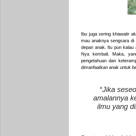
Ibu juga sering khawatir a
mau anaknya sengsara di k
depan anak. Itu pun kalau 
Nya kembali. Maka, yan
pengetahuan dan keterampi
dimanfaatkan anak untuk b
“
Jika sese
amalannya kec
ilmu yang d