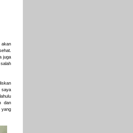
n akan
sehat.
a juga
 salah
liskan
, saya
ahulu
h dan
yang