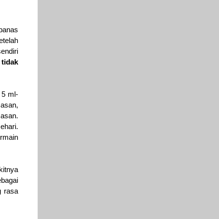
 panas
etelah
endiri
n
tidak
 5 ml-
asan,
masan.
ehari.
ermain
kitnya
ebagai
g rasa