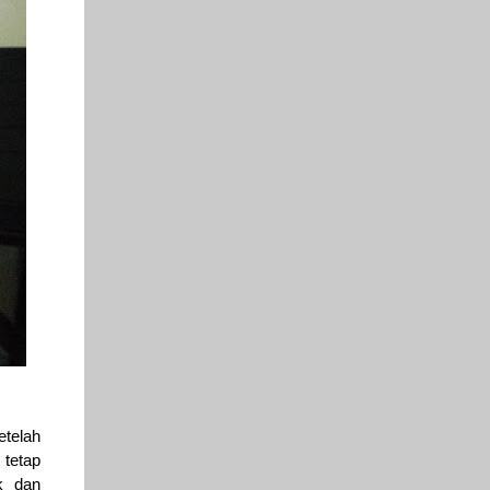
etelah
 tetap
k dan