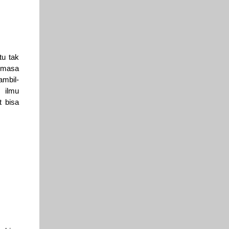
tu tak
k masa
ambil-
 ilmu
t bisa