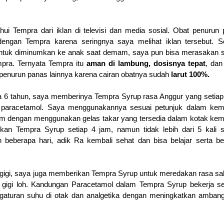
ui Tempra dari iklan di televisi dan media sosial. Obat penurun
dengan Tempra karena seringnya saya melihat iklan tersebut. S
ntuk diminumkan ke anak saat demam, saya pun bisa merasakan s
pra. Ternyata Tempra itu
aman di lambung, dosisnya tepat
, da
 penurun panas lainnya karena cairan obatnya sudah
larut 100%.
a 6 tahun, saya memberinya Tempra Syrup rasa Anggur yang setiap
paracetamol.
Saya menggunakannya sesuai petunjuk dalam kem
inum dengan menggunakan gelas takar yang tersedia dalam kotak ke
an Tempra Syrup setiap 4 jam, namun tidak lebih dari 5 kali s
h beberapa hari, adik Ra kembali sehat dan bisa belajar serta b
 gigi, saya juga memberikan Tempra Syrup untuk meredakan rasa sa
 gigi loh. Kandungan Paracetamol dalam Tempra Syrup
bekerja s
engaturan suhu di otak dan analgetika dengan meningkatkan amban