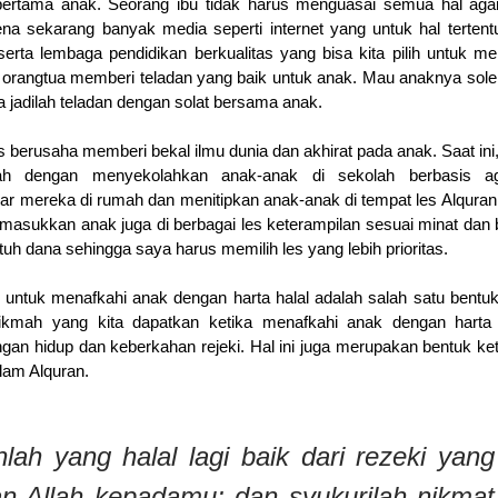
pertama anak. Seorang ibu tidak harus menguasai semua hal aga
ena sekarang banyak media seperti internet yang untuk hal tertent
serta lembaga pendidikan berkualitas yang bisa kita pilih untuk me
i orangtua memberi teladan yang baik untuk anak. Mau anaknya soleh
 jadilah teladan dengan solat bersama anak.
s berusaha memberi bekal ilmu dunia dan akhirat pada anak. Saat ini
ah dengan menyekolahkan anak-anak di sekolah berbasis a
ar mereka di rumah dan menitipkan anak-anak di tempat les Alquran 
masukkan anak juga di berbagai les keterampilan sesuai minat dan 
uh dana sehingga saya harus memilih les yang lebih prioritas.
untuk menafkahi anak dengan harta halal adalah salah satu bentuk
kmah yang kita dapatkan ketika menafkahi anak dengan harta h
gan hidup dan keberkahan rejeki. Hal ini juga merupakan bentuk ke
lam Alquran.
ah yang halal lagi baik dari rezeki yang
kan Allah kepadamu; dan syukurilah nikmat