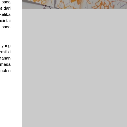
a pada
t dari
etika
cintai
a pada
, yang
miliki
imanan
n masa
makin