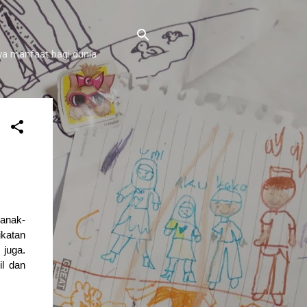
a manfaat bagi dunia
 anak-
ikatan
 juga.
il dan