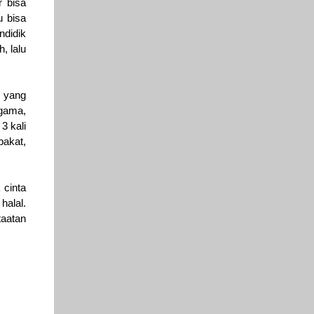
r bisa
u bisa
ndidik
, lalu
, yang
gama,
3 kali
bakat,
 cinta
alal.
taatan