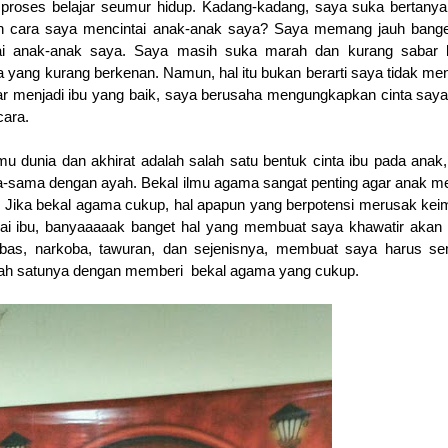
 proses belajar seumur hidup. Kadang-kadang, saya suka bertany
kah cara saya mencintai anak-anak saya? Saya memang jauh bange
i anak-anak saya. Saya masih suka marah dan kurang sabar k
yang kurang berkenan. Namun, hal itu bukan berarti saya tidak men
jar menjadi ibu yang baik, saya berusaha mengungkapkan cinta say
cara.
u dunia dan akhirat adalah salah satu bentuk cinta ibu pada anak
a-sama dengan ayah. Bekal ilmu agama sangat penting agar anak me
. Jika bekal agama cukup, hal apapun yang berpotensi merusak ke
gai ibu, banyaaaaak banget hal yang membuat saya khawatir aka
bas, narkoba, tawuran, dan sejenisnya, membuat saya harus se
alah satunya dengan memberi
bekal agama yang cukup.