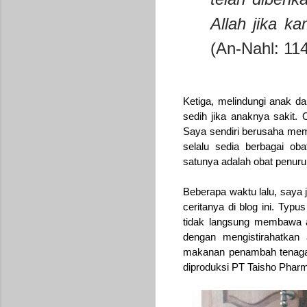
Allah jika 
(An-Nahl: 11
Ketiga, m
elindungi anak d
sedih jika anaknya sakit.
Saya sendiri berusaha mem
selalu sedia berbagai oba
satunya adalah obat penuru
Beberapa waktu lalu, saya 
ceritanya di blog ini. Typ
tidak langsung membawa a
dengan mengistirahatkan 
makanan penambah tenaga
diproduksi PT Taisho Pharm