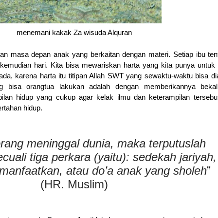
menemani kakak Za wisuda Alquran
kan masa depan anak yang berkaitan dengan materi. Setiap ibu ten
emudian hari. Kita bisa mewariskan harta yang kita punya untu
ada, karena harta itu titipan Allah SWT yang sewaktu-waktu bisa di
g bisa orangtua lakukan adalah dengan memberikannya bekal
lan hidup yang cukup agar kelak ilmu dan keterampilan tersebu
ertahan hidup.
orang meninggal dunia, maka terputuslah
uali tiga perkara (yaitu): sedekah jariyah,
imanfaatkan, atau do’a anak yang sholeh
”
(HR. Muslim)