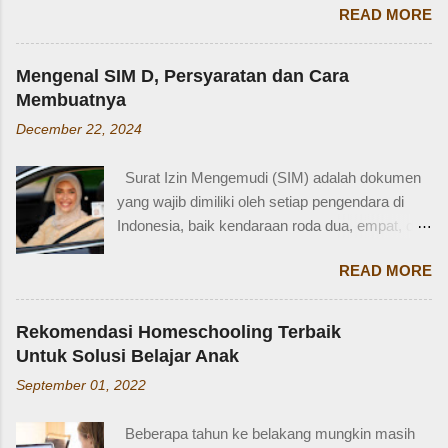
usia 3-4 tahun. Karena usia 4 tahun-an saat
READ MORE
bahasa Inggris? Salah satu contoh yang
Zaidan duduk di bangku TK, saya sudah tidak
menarik adalah bahasa Inggris sepupu
bekerja di luar rumah. Meniggalkan anak usia
perempuan . Banyak orang mungkin tahu kata
segitu, sendiri di rumah, tentu saja saya terkejut.
Mengenal SIM D, Persyaratan dan Cara
"cousin", tapi tahukah kamu bahwa sepupu
Memang beli sayur tak lama, 5 atau 10 menit
Membuatnya
perempuan dalam bahasa Inggris bisa disebut
mungkin selesai kalau tidak antri. Tapi,
December 22, 2024
female cousin? Memahami kosakata keluarga
bagaimana kalau dalam waktu 10 menit itu, ada
dalam bahasa Inggris bukan hanya penting saat
orang yang punya kese...
Surat Izin Mengemudi (SIM) adalah dokumen
percakapan santai, tetapi juga saat menulis,
yang wajib dimiliki oleh setiap pengendara di
traveling, bahkan dalam lingkungan kerja
Indonesia, baik kendaraan roda dua, empat, dan
internasional. Mengenal istilah keluarga akan
lainnya. Ada beberapa jenis SIM di Indonesia,
membantu kita lebih fasih dan percaya diri saat
READ MORE
salah satunya adalah SIM D. Karena tidak
memperkenalkan diri atau menceritakan silsilah
terlalu populer, banyak yang bertanya SIM D
keluarga. Contohnya, dalam bahasa Inggris:
untuk pengendara apa ya? Mengenal SIM D,
Ayah = Father Ibu = Mother Kakak laki-laki =
Rekomendasi Homeschooling Terbaik
Persayaratan dan Cara Membuatnya
Older brother Adik perempuan = Younger sister
Untuk Solusi Belajar Anak
Berdasarkan webstite resmi humas.polri.go.id,
Paman = Uncle Bibi = Aunt Sepupu perempuan
September 01, 2022
SIM D khusus dibuat untuk pengendara dengan
= Female cousin Sepupu laki-laki = Male cousin
kondisi disabilitas atau keterbatasan fisik.
Seringkali, kita hanya menggunakan "cousin"
Beberapa tahun ke belakang mungkin masih
Disabiltas juga adalah manusia biasa yang