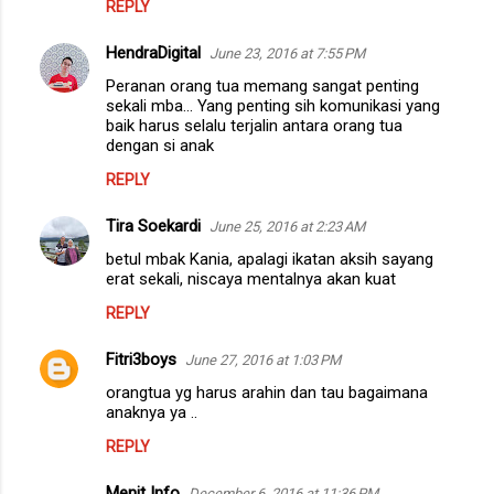
REPLY
HendraDigital
June 23, 2016 at 7:55 PM
Peranan orang tua memang sangat penting
sekali mba... Yang penting sih komunikasi yang
baik harus selalu terjalin antara orang tua
dengan si anak
REPLY
Tira Soekardi
June 25, 2016 at 2:23 AM
betul mbak Kania, apalagi ikatan aksih sayang
erat sekali, niscaya mentalnya akan kuat
REPLY
Fitri3boys
June 27, 2016 at 1:03 PM
orangtua yg harus arahin dan tau bagaimana
anaknya ya ..
REPLY
Menit Info
December 6, 2016 at 11:36 PM