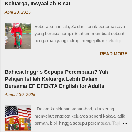
Keluarga, Insyaallah Bisa!
April 23, 2015
Beberapa hari lalu, Zaidan –anak pertama saya
yang berusia hampir 8 tahun- membuat sebuah
pengakuan yang cukup mengejutkan sekaligus
membuat saya bersyukur. Ini dia pengakuan
READ MORE
Zaidan: “Mi, waktu kakak kecil, kakak pernah
ditinggal beli sayur sama mba. Waktu itu
kakaknya lagi tidur. Terus kakak nangis. Sama
Bahasa Inggris Sepupu Perempuan? Yuk
tetangga, kakak diajak main dan dipinjami
Pelajari Istilah Keluarga Lebih Dalam
mainan.” Saya langsung memberondong Zaidan
Bersama EF EFEKTA English for Adults
dengan berbagai pertanyaan. Mbak yang
August 30, 2025
mana? Tetangga yang mana? Kejadiannya
waktu kakak umur berapa? Sayang, Zaidan
Dalam kehidupan sehari-hari, kita sering
tidak ingat detailnya. Ayau, mungkin juga dia
menyebut anggota keluarga seperti kakak, adik,
terkejut juga dengan reaksi saya. Bagaimana
paman, bibi, hingga sepupu perempuan. Tapi
tidak terkejut. Saya taksir usia Zaidan sekitar
bagaimana dengan istilah-istilah tersebut dalam