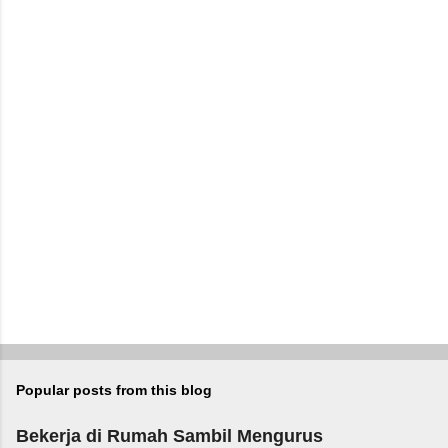
o
s
t
a
C
o
m
m
e
n
t
Popular posts from this blog
Bekerja di Rumah Sambil Mengurus