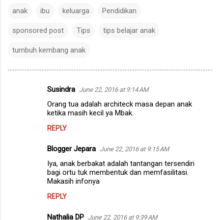
anak
ibu
keluarga
Pendidikan
sponsored post
Tips
tips belajar anak
tumbuh kembang anak
Susindra
June 22, 2016 at 9:14 AM
C
Orang tua adalah architeck masa depan anak
o
ketika masih kecil ya Mbak.
m
REPLY
m
Blogger Jepara
e
June 22, 2016 at 9:15 AM
n
Iya, anak berbakat adalah tantangan tersendiri
bagi ortu tuk membentuk dan memfasilitasi.
t
Makasih infonya
s
REPLY
Nathalia DP
June 22, 2016 at 9:39 AM