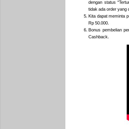
dengan status “Tertu
tidak ada order yang 
Kita dapat meminta 
Rp 50.000.
Bonus pembelian per
Cashback.