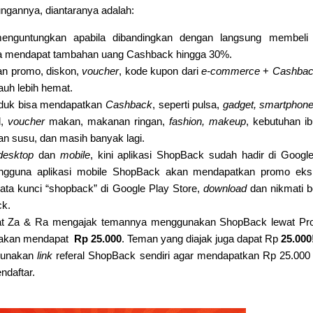
ngannya, diantaranya adalah:
enguntungkan apabila dibandingkan dengan langsung membel
a mendapat tambahan uang Cashback hingga 30%.
n promo, diskon,
voucher
, kode kupon dari
e-commerce
+
Cashba
uh lebih hemat.
duk bisa mendapatkan
Cashback
, seperti pulsa,
gadget, smartphon
l,
voucher
makan, makanan ringan,
fashion, makeup
, kebutuhan i
dan susu, dan masih banyak lagi.
desktop
dan
mobile
, kini aplikasi ShopBack sudah hadir di Googl
engguna aplikasi mobile ShopBack akan mendapatkan promo ekskl
kata kunci “shopback” di Google Play Store,
download
dan nikmati b
ck.
at Za & Ra mengajak temannya menggunakan ShopBack lewat Pr
 akan mendapat
Rp 25.000
. Teman yang diajak juga dapat Rp
25.000
gunakan
link
referal ShopBack sendiri agar mendapatkan Rp 25.000
ndaftar.