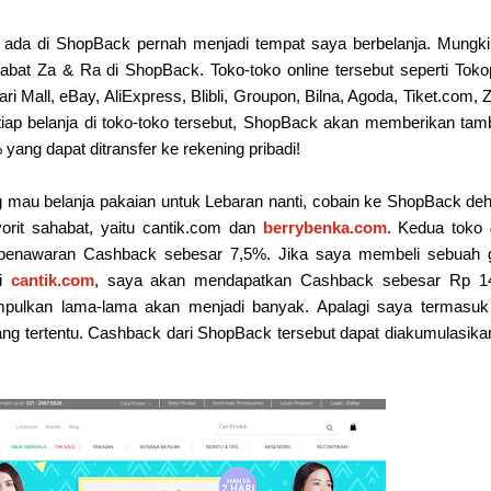
 ada di ShopBack pernah menjadi tempat saya berbelanja. Mungk
ahabat Za & Ra di ShopBack. Toko-toko online tersebut seperti Toko
 Mall, eBay, AliExpress, Blibli, Groupon, Bilna, Agoda, Tiket.com, Z
tiap belanja di toko-toko tersebut, ShopBack akan memberikan ta
ang dapat ditransfer ke rekening pribadi!
 mau belanja pakaian untuk Lebaran nanti, cobain ke ShopBack de
vorit sahabat, yaitu cantik.com dan
berrybenka.com
. Kedua toko
n penawaran Cashback sebesar 7,5%. Jika saya membeli sebuah 
di
cantik.com
, saya akan mendapatkan Cashback sebesar Rp 14
mpulkan lama-lama akan menjadi banyak. Apalagi saya termasuk
rang tertentu. Cashback dari ShopBack tersebut dapat diakumulasika