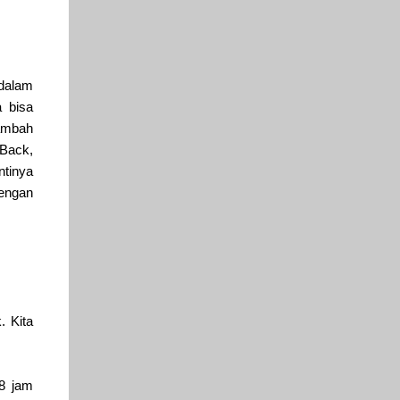
 dalam
 bisa
tambah
pBack,
tinya
dengan
. Kita
8 jam