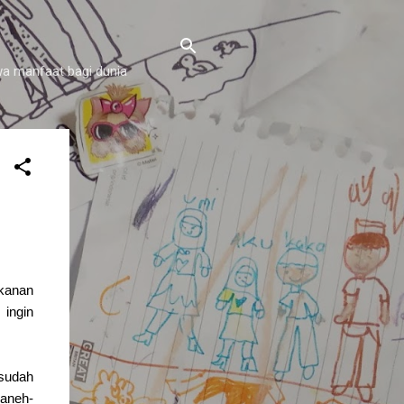
a manfaat bagi dunia
akanan
ingin
sudah
 aneh-