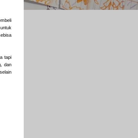
mbeli
 untuk
sebisa
a tapi
g, dan
selain