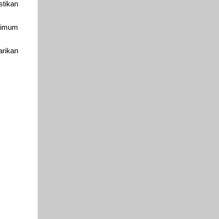
tikan
inimum
arikan