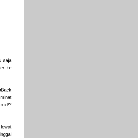
u saja
fer ke
pBack
rminat
o.id/?
 lewat
inggal