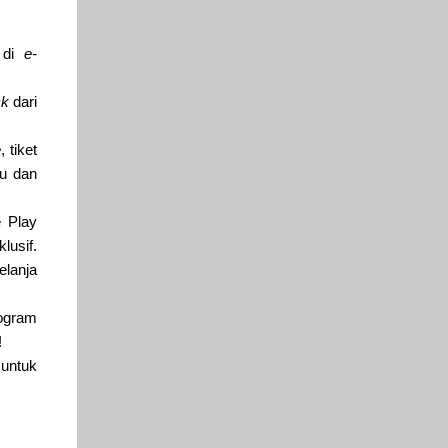
i di
e-
ck
dari
e
, tiket
bu dan
e Play
usif.
elanja
ogram
!
 untuk