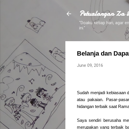
Petualangan Za 
"Doaku setiap hari, agar
ini."
Belanja dan Dapa
June 09, 2016
Sudah menjadi kebiasaan d
atau pakaian. Pasar-pasa
hidangan terbaik saat Rama
Saya sendiri berusaha m
merupakan yang terbaik ba