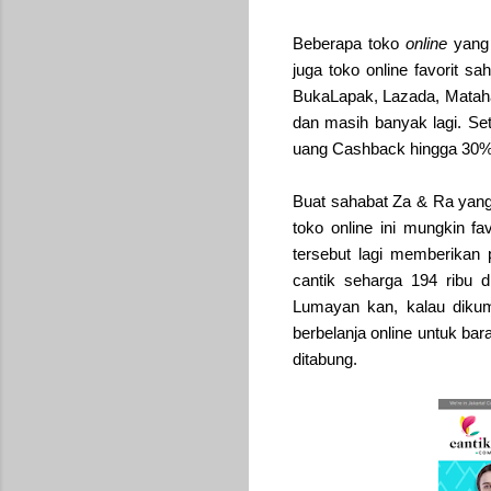
Beberapa toko
online
yang
juga toko online favorit s
BukaLapak, Lazada, Matahari
dan masih banyak lagi. Se
uang Cashback hingga 30% y
Buat sahabat Za & Ra yang
toko online ini mungkin fa
tersebut lagi memberika
cantik seharga 194 ribu 
Lumayan kan, kalau diku
berbelanja online untuk ba
ditabung.