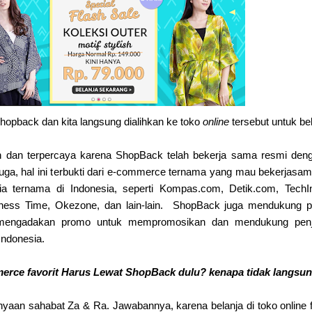
i Shopback dan kita langsung dialihkan ke toko
online
tersebut untuk be
 dan terpercaya karena ShopBack telah bekerja sama resmi deng
uga, hal ini terbukti dari e-commerce ternama yang mau bekerjasa
ia ternama di Indonesia, seperti Kompas.com, Detik.com, TechI
ness Time, Okezone, dan lain-lain.
ShopBack juga mendukung p
g mengadakan promo untuk mempromosikan dan mendukung penj
Indonesia.
merce favorit Harus Lewat ShopBack dulu? kenapa tidak langsu
anyaan sahabat Za & Ra. Jawabannya, karena belanja di toko online f