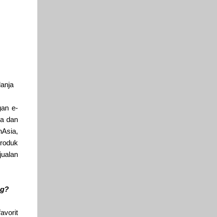
lanja
an e-
ma dan
nAsia,
roduk
ualan
ng?
avorit