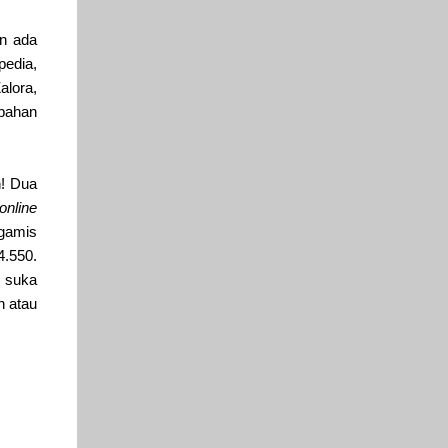
in ada
pedia,
alora,
mbahan
h! Dua
online
gamis
.550.
 suka
n atau