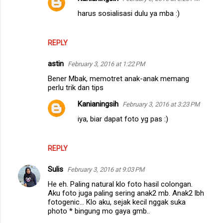
harus sosialisasi dulu ya mba :)
REPLY
astin
February 3, 2016 at 1:22 PM
Bener Mbak, memotret anak-anak memang
perlu trik dan tips
Kanianingsih
February 3, 2016 at 3:23 PM
iya, biar dapat foto yg pas :)
REPLY
Sulis
February 3, 2016 at 9:03 PM
He eh. Paling natural klo foto hasil colongan.
Aku foto juga paling sering anak2 mb. Anak2 lbh
fotogenic... Klo aku, sejak kecil nggak suka
photo * bingung mo gaya gmb..