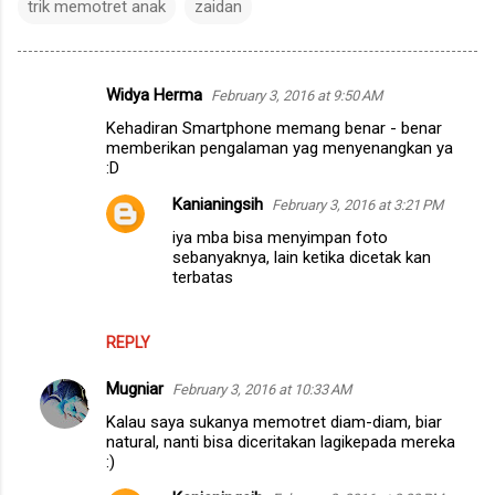
trik memotret anak
zaidan
Widya Herma
February 3, 2016 at 9:50 AM
C
Kehadiran Smartphone memang benar - benar
o
memberikan pengalaman yag menyenangkan ya
m
:D
m
Kanianingsih
February 3, 2016 at 3:21 PM
e
iya mba bisa menyimpan foto
sebanyaknya, lain ketika dicetak kan
n
terbatas
t
s
REPLY
Mugniar
February 3, 2016 at 10:33 AM
Kalau saya sukanya memotret diam-diam, biar
natural, nanti bisa diceritakan lagikepada mereka
:)