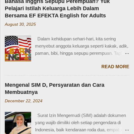
Bahasa Inggris Sepupu Perempuan? Yuk
tetangga, kakak diajak main dan dipinjami
Pelajari Istilah Keluarga Lebih Dalam
mainan.” Saya langsung memberondong Zaidan
Bersama EF EFEKTA English for Adults
dengan berbagai pertanyaan. Mbak yang
August 30, 2025
mana? Tetangga yang mana? Kejadiannya
waktu kakak umur berapa? Sayang, Zaidan
Dalam kehidupan sehari-hari, kita sering
tidak ingat detailnya. Ayau, mungkin juga dia
menyebut anggota keluarga seperti kakak, adik,
terkejut juga dengan reaksi saya. Bagaimana
paman, bibi, hingga sepupu perempuan. Tapi
tidak terkejut. Saya taksir usia Zaidan sekitar
bagaimana dengan istilah-istilah tersebut dalam
usia 3-4 tahun. Karena usia 4 tahun-an saat
READ MORE
bahasa Inggris? Salah satu contoh yang
Zaidan duduk di bangku TK, saya sudah tidak
menarik adalah bahasa Inggris sepupu
bekerja di luar rumah. Meniggalkan anak usia
perempuan . Banyak orang mungkin tahu kata
segitu, sendiri di rumah, tentu saja saya terkejut.
Mengenal SIM D, Persyaratan dan Cara
"cousin", tapi tahukah kamu bahwa sepupu
Memang beli sayur tak lama, 5 atau 10 menit
Membuatnya
perempuan dalam bahasa Inggris bisa disebut
mungkin selesai kalau tidak antri. Tapi,
December 22, 2024
female cousin? Memahami kosakata keluarga
bagaimana kalau dalam waktu 10 menit itu, ada
dalam bahasa Inggris bukan hanya penting saat
orang yang punya kese...
Surat Izin Mengemudi (SIM) adalah dokumen
percakapan santai, tetapi juga saat menulis,
yang wajib dimiliki oleh setiap pengendara di
traveling, bahkan dalam lingkungan kerja
Indonesia, baik kendaraan roda dua, empat, dan
internasional. Mengenal istilah keluarga akan