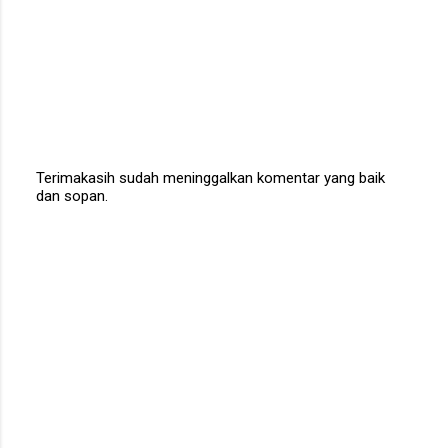
Terimakasih sudah meninggalkan komentar yang baik
dan sopan.
P
o
s
t
a
C
o
m
m
e
n
t