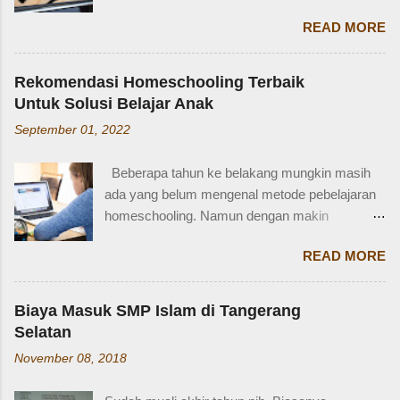
lainnya. Ada beberapa jenis SIM di Indonesia,
membantu kita lebih fasih dan percaya diri saat
READ MORE
salah satunya adalah SIM D. Karena tidak
memperkenalkan diri atau menceritakan silsilah
terlalu populer, banyak yang bertanya SIM D
keluarga. Contohnya, dalam bahasa Inggris:
untuk pengendara apa ya? Mengenal SIM D,
Ayah = Father Ibu = Mother Kakak laki-laki =
Rekomendasi Homeschooling Terbaik
Persayaratan dan Cara Membuatnya
Older brother Adik perempuan = Younger sister
Untuk Solusi Belajar Anak
Berdasarkan webstite resmi humas.polri.go.id,
Paman = Uncle Bibi = Aunt Sepupu perempuan
September 01, 2022
SIM D khusus dibuat untuk pengendara dengan
= Female cousin Sepupu laki-laki = Male cousin
kondisi disabilitas atau keterbatasan fisik.
Seringkali, kita hanya menggunakan "cousin"
Beberapa tahun ke belakang mungkin masih
Disabiltas juga adalah manusia biasa yang
tanpa membed...
ada yang belum mengenal metode pebelajaran
berhak berkendara untuk melakukan
homeschooling. Namun dengan makin
aktifitasnya seperti mencari nafkah, menuntut
banyaknya informasi yang tersedia di era digital
ilmu, dan lain-lain. Oleh karena itu, pemerintah
READ MORE
ini, homeschooling jadi makin dikenal dan
memfasilitasi dengan SIM khusus sesuai
bahkan diminati. Homeschooling merupakan
dengan yang dibutuhkan. SIM D yang berlaku di
salah satu metode belajar yang sudah mulai tak
Indonesia dibagi menjadi dua macam yaitu SIM
Biaya Masuk SMP Islam di Tangerang
asing sekarang dan menjadi pilihan sebagian
D untuk pengendara motor yang setara dengan
Selatan
orangtua untuk solusi pembelajaran anak.
SIM C, dan SIM D1 untuk pengendara mobil
November 08, 2018
Homeschooling adalah model pendidikan
yang setara dengan SIM A. Hal ini sesuai
fleksibel berbasis rumah, dimana orangtua
dengan Perpol Nomor 5 Tahun 2021 mengenai