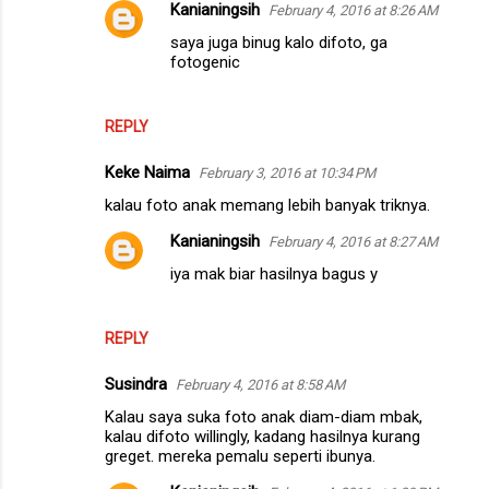
Kanianingsih
February 4, 2016 at 8:26 AM
saya juga binug kalo difoto, ga
fotogenic
REPLY
Keke Naima
February 3, 2016 at 10:34 PM
kalau foto anak memang lebih banyak triknya.
Kanianingsih
February 4, 2016 at 8:27 AM
iya mak biar hasilnya bagus y
REPLY
Susindra
February 4, 2016 at 8:58 AM
Kalau saya suka foto anak diam-diam mbak,
kalau difoto willingly, kadang hasilnya kurang
greget. mereka pemalu seperti ibunya.