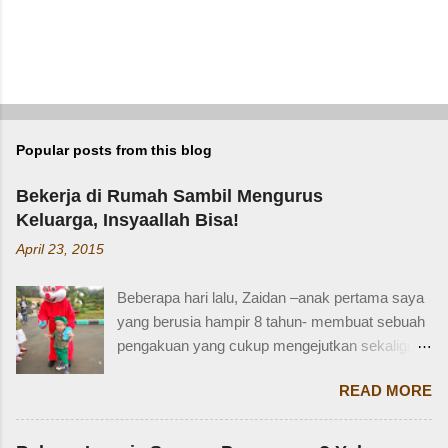
Popular posts from this blog
Bekerja di Rumah Sambil Mengurus
Keluarga, Insyaallah Bisa!
April 23, 2015
Beberapa hari lalu, Zaidan –anak pertama saya
yang berusia hampir 8 tahun- membuat sebuah
pengakuan yang cukup mengejutkan sekaligus
membuat saya bersyukur. Ini dia pengakuan
READ MORE
Zaidan: “Mi, waktu kakak kecil, kakak pernah
ditinggal beli sayur sama mba. Waktu itu
kakaknya lagi tidur. Terus kakak nangis. Sama