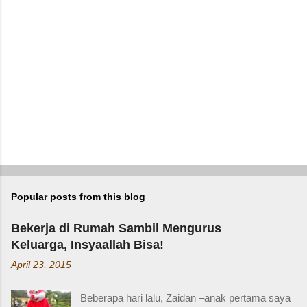
m
m
e
n
t
Popular posts from this blog
Bekerja di Rumah Sambil Mengurus
Keluarga, Insyaallah Bisa!
April 23, 2015
Beberapa hari lalu, Zaidan –anak pertama saya