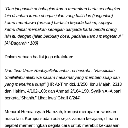
"Dan janganlah sebahagian kamu memakan harta sebahagian
lain di antara kamu dengan jalan yang batil dan (janganlah)
kamu membawa (urusan) harta itu kepada hakim, supaya
kamu dapat memakan sebagian daripada harta benda orang
lain itu dengan (jalan berbuat) dosa, padahal kamu mengetahui."
[Al-Baqarah : 188]
Dalam sebuah hadist juga dikatakan:
Dari Ibnu Umar Radhiyallahu anhu , ia berkata : “Rasulullah
Shallallahu alaihi wa sallam melaknat yang memberi suap dan
yang menerima suap”
.[HR At-Tirmidzi, 1/250; Ibnu Majah, 2313
dan Hakim, 4/102-103; dan Ahmad 2/164,190. Syaikh Al-Albani
berkata,”Shahih.” Lihat Irwa’ Ghalil 8/244]
Menurut Herdiansyah Hamzah, korupsi merupakan warisan
masa lalu. Korupsi sudah ada sejak zaman kerajaan, dimana
pejabat mementingkan segala cara untuk merebut kekuasaan.