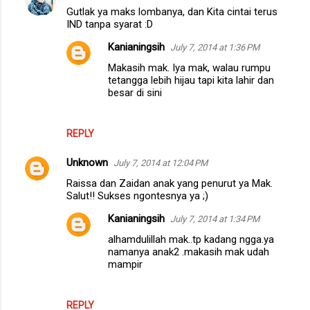
e
Gutlak ya maks lombanya, dan Kita cintai terus
n
IND tanpa syarat :D
t
Kanianingsih
July 7, 2014 at 1:36 PM
s
Makasih mak. Iya mak, walau rumpu
tetangga lebih hijau tapi kita lahir dan
besar di sini
REPLY
Unknown
July 7, 2014 at 12:04 PM
Raissa dan Zaidan anak yang penurut ya Mak.
Salut!! Sukses ngontesnya ya ;)
Kanianingsih
July 7, 2014 at 1:34 PM
alhamdulillah mak..tp kadang ngga.ya
namanya anak2 .makasih mak udah
mampir
REPLY