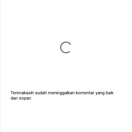
Terimakasih sudah meninggalkan komentar yang baik
dan sopan.
P
o
s
t
a
C
o