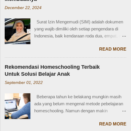
perempuan dalam bahasa Inggris bisa disebut
mungkin selesai kalau tidak antri. Tapi,
December 22, 2024
female cousin? Memahami kosakata keluarga
bagaimana kalau dalam waktu 10 menit itu, ada
dalam bahasa Inggris bukan hanya penting saat
orang yang punya kese...
Surat Izin Mengemudi (SIM) adalah dokumen
percakapan santai, tetapi juga saat menulis,
yang wajib dimiliki oleh setiap pengendara di
traveling, bahkan dalam lingkungan kerja
Indonesia, baik kendaraan roda dua, empat, dan
internasional. Mengenal istilah keluarga akan
lainnya. Ada beberapa jenis SIM di Indonesia,
membantu kita lebih fasih dan percaya diri saat
READ MORE
salah satunya adalah SIM D. Karena tidak
memperkenalkan diri atau menceritakan silsilah
terlalu populer, banyak yang bertanya SIM D
keluarga. Contohnya, dalam bahasa Inggris:
untuk pengendara apa ya? Mengenal SIM D,
Ayah = Father Ibu = Mother Kakak laki-laki =
Rekomendasi Homeschooling Terbaik
Persayaratan dan Cara Membuatnya
Older brother Adik perempuan = Younger sister
Untuk Solusi Belajar Anak
Berdasarkan webstite resmi humas.polri.go.id,
Paman = Uncle Bibi = Aunt Sepupu perempuan
September 01, 2022
SIM D khusus dibuat untuk pengendara dengan
= Female cousin Sepupu laki-laki = Male cousin
kondisi disabilitas atau keterbatasan fisik.
Seringkali, kita hanya menggunakan "cousin"
Beberapa tahun ke belakang mungkin masih
Disabiltas juga adalah manusia biasa yang
tanpa membed...
ada yang belum mengenal metode pebelajaran
berhak berkendara untuk melakukan
homeschooling. Namun dengan makin
aktifitasnya seperti mencari nafkah, menuntut
banyaknya informasi yang tersedia di era digital
ilmu, dan lain-lain. Oleh karena itu, pemerintah
READ MORE
ini, homeschooling jadi makin dikenal dan
memfasilitasi dengan SIM khusus sesuai