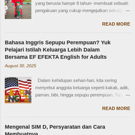
yang berusia hampir 8 tahun- membuat sebuah
pengakuan yang cukup mengejutkan sekaligus
membuat saya bersyukur. Ini dia pengakuan
READ MORE
Zaidan: “Mi, waktu kakak kecil, kakak pernah
ditinggal beli sayur sama mba. Waktu itu
kakaknya lagi tidur. Terus kakak nangis. Sama
Bahasa Inggris Sepupu Perempuan? Yuk
tetangga, kakak diajak main dan dipinjami
Pelajari Istilah Keluarga Lebih Dalam
mainan.” Saya langsung memberondong Zaidan
Bersama EF EFEKTA English for Adults
dengan berbagai pertanyaan. Mbak yang
August 30, 2025
mana? Tetangga yang mana? Kejadiannya
waktu kakak umur berapa? Sayang, Zaidan
Dalam kehidupan sehari-hari, kita sering
tidak ingat detailnya. Ayau, mungkin juga dia
menyebut anggota keluarga seperti kakak, adik,
terkejut juga dengan reaksi saya. Bagaimana
paman, bibi, hingga sepupu perempuan. Tapi
tidak terkejut. Saya taksir usia Zaidan sekitar
bagaimana dengan istilah-istilah tersebut dalam
usia 3-4 tahun. Karena usia 4 tahun-an saat
READ MORE
bahasa Inggris? Salah satu contoh yang
Zaidan duduk di bangku TK, saya sudah tidak
menarik adalah bahasa Inggris sepupu
bekerja di luar rumah. Meniggalkan anak usia
perempuan . Banyak orang mungkin tahu kata
segitu, sendiri di rumah, tentu saja saya terkejut.
Mengenal SIM D, Persyaratan dan Cara
"cousin", tapi tahukah kamu bahwa sepupu
Memang beli sayur tak lama, 5 atau 10 menit
Membuatnya