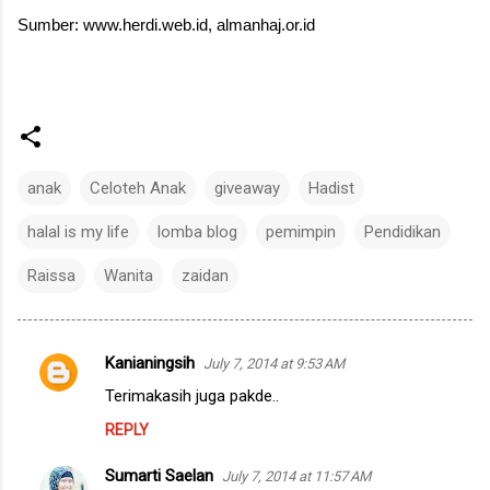
Sumber: www.herdi.web.id, almanhaj.or.id
anak
Celoteh Anak
giveaway
Hadist
halal is my life
lomba blog
pemimpin
Pendidikan
Raissa
Wanita
zaidan
Kanianingsih
July 7, 2014 at 9:53 AM
C
Terimakasih juga pakde..
o
REPLY
m
m
Sumarti Saelan
July 7, 2014 at 11:57 AM