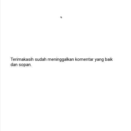
Terimakasih sudah meninggalkan komentar yang baik
dan sopan.
P
o
s
t
a
C
o
m
m
e
n
t