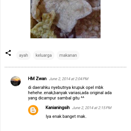
ayah
keluarga
makanan
HM Zwan
June 2, 2014 at 2:04 PM
C
di daerahku nyebutnya krupuk opel mbk
o
hehehe..enak,banyak variasi,ada original ada
m
yang dicampur sambal gitu ^^
m
Kanianingsih
June 2, 2014 at 2:15 PM
e
Iya enak banget mak..
n
t