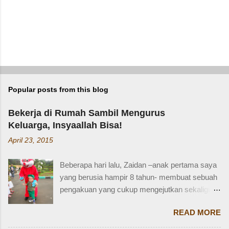
Popular posts from this blog
Bekerja di Rumah Sambil Mengurus
Keluarga, Insyaallah Bisa!
April 23, 2015
Beberapa hari lalu, Zaidan –anak pertama saya
yang berusia hampir 8 tahun- membuat sebuah
pengakuan yang cukup mengejutkan sekaligus
membuat saya bersyukur. Ini dia pengakuan
READ MORE
Zaidan: “Mi, waktu kakak kecil, kakak pernah
ditinggal beli sayur sama mba. Waktu itu