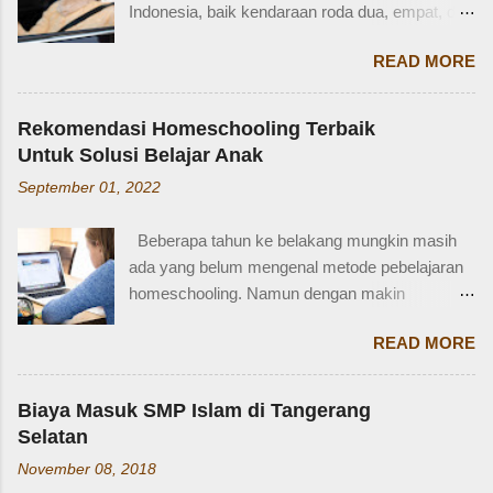
Indonesia, baik kendaraan roda dua, empat, dan
internasional. Mengenal istilah keluarga akan
lainnya. Ada beberapa jenis SIM di Indonesia,
membantu kita lebih fasih dan percaya diri saat
READ MORE
salah satunya adalah SIM D. Karena tidak
memperkenalkan diri atau menceritakan silsilah
terlalu populer, banyak yang bertanya SIM D
keluarga. Contohnya, dalam bahasa Inggris:
untuk pengendara apa ya? Mengenal SIM D,
Ayah = Father Ibu = Mother Kakak laki-laki =
Rekomendasi Homeschooling Terbaik
Persayaratan dan Cara Membuatnya
Older brother Adik perempuan = Younger sister
Untuk Solusi Belajar Anak
Berdasarkan webstite resmi humas.polri.go.id,
Paman = Uncle Bibi = Aunt Sepupu perempuan
September 01, 2022
SIM D khusus dibuat untuk pengendara dengan
= Female cousin Sepupu laki-laki = Male cousin
kondisi disabilitas atau keterbatasan fisik.
Seringkali, kita hanya menggunakan "cousin"
Beberapa tahun ke belakang mungkin masih
Disabiltas juga adalah manusia biasa yang
tanpa membed...
ada yang belum mengenal metode pebelajaran
berhak berkendara untuk melakukan
homeschooling. Namun dengan makin
aktifitasnya seperti mencari nafkah, menuntut
banyaknya informasi yang tersedia di era digital
ilmu, dan lain-lain. Oleh karena itu, pemerintah
READ MORE
ini, homeschooling jadi makin dikenal dan
memfasilitasi dengan SIM khusus sesuai
bahkan diminati. Homeschooling merupakan
dengan yang dibutuhkan. SIM D yang berlaku di
salah satu metode belajar yang sudah mulai tak
Indonesia dibagi menjadi dua macam yaitu SIM
Biaya Masuk SMP Islam di Tangerang
asing sekarang dan menjadi pilihan sebagian
D untuk pengendara motor yang setara dengan
Selatan
orangtua untuk solusi pembelajaran anak.
SIM C, dan SIM D1 untuk pengendara mobil
November 08, 2018
Homeschooling adalah model pendidikan
yang setara dengan SIM A. Hal ini sesuai