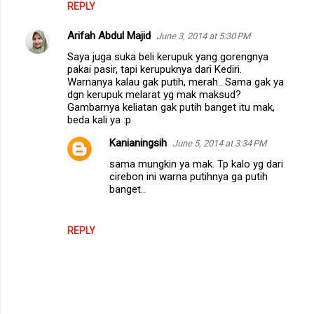
REPLY
s
Arifah Abdul Majid
June 3, 2014 at 5:30 PM
Saya juga suka beli kerupuk yang gorengnya
pakai pasir, tapi kerupuknya dari Kediri.
Warnanya kalau gak putih, merah.. Sama gak ya
dgn kerupuk melarat yg mak maksud?
Gambarnya keliatan gak putih banget itu mak,
beda kali ya :p
Kanianingsih
June 5, 2014 at 3:34 PM
sama mungkin ya mak. Tp kalo yg dari
cirebon ini warna putihnya ga putih
banget..
REPLY