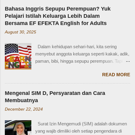
kakaknya lagi tidur. Terus kakak nangis. Sama
Bahasa Inggris Sepupu Perempuan? Yuk
tetangga, kakak diajak main dan dipinjami
Pelajari Istilah Keluarga Lebih Dalam
mainan.” Saya langsung memberondong Zaidan
Bersama EF EFEKTA English for Adults
dengan berbagai pertanyaan. Mbak yang
August 30, 2025
mana? Tetangga yang mana? Kejadiannya
waktu kakak umur berapa? Sayang, Zaidan
Dalam kehidupan sehari-hari, kita sering
tidak ingat detailnya. Ayau, mungkin juga dia
menyebut anggota keluarga seperti kakak, adik,
terkejut juga dengan reaksi saya. Bagaimana
paman, bibi, hingga sepupu perempuan. Tapi
tidak terkejut. Saya taksir usia Zaidan sekitar
bagaimana dengan istilah-istilah tersebut dalam
usia 3-4 tahun. Karena usia 4 tahun-an saat
READ MORE
bahasa Inggris? Salah satu contoh yang
Zaidan duduk di bangku TK, saya sudah tidak
menarik adalah bahasa Inggris sepupu
bekerja di luar rumah. Meniggalkan anak usia
perempuan . Banyak orang mungkin tahu kata
segitu, sendiri di rumah, tentu saja saya terkejut.
Mengenal SIM D, Persyaratan dan Cara
"cousin", tapi tahukah kamu bahwa sepupu
Memang beli sayur tak lama, 5 atau 10 menit
Membuatnya
perempuan dalam bahasa Inggris bisa disebut
mungkin selesai kalau tidak antri. Tapi,
December 22, 2024
female cousin? Memahami kosakata keluarga
bagaimana kalau dalam waktu 10 menit itu, ada
dalam bahasa Inggris bukan hanya penting saat
orang yang punya kese...
Surat Izin Mengemudi (SIM) adalah dokumen
percakapan santai, tetapi juga saat menulis,
yang wajib dimiliki oleh setiap pengendara di
traveling, bahkan dalam lingkungan kerja