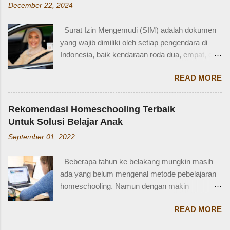
mungkin selesai kalau tidak antri. Tapi,
December 22, 2024
female cousin? Memahami kosakata keluarga
bagaimana kalau dalam waktu 10 menit itu, ada
dalam bahasa Inggris bukan hanya penting saat
orang yang punya kese...
Surat Izin Mengemudi (SIM) adalah dokumen
percakapan santai, tetapi juga saat menulis,
yang wajib dimiliki oleh setiap pengendara di
traveling, bahkan dalam lingkungan kerja
Indonesia, baik kendaraan roda dua, empat, dan
internasional. Mengenal istilah keluarga akan
lainnya. Ada beberapa jenis SIM di Indonesia,
membantu kita lebih fasih dan percaya diri saat
READ MORE
salah satunya adalah SIM D. Karena tidak
memperkenalkan diri atau menceritakan silsilah
terlalu populer, banyak yang bertanya SIM D
keluarga. Contohnya, dalam bahasa Inggris:
untuk pengendara apa ya? Mengenal SIM D,
Ayah = Father Ibu = Mother Kakak laki-laki =
Rekomendasi Homeschooling Terbaik
Persayaratan dan Cara Membuatnya
Older brother Adik perempuan = Younger sister
Untuk Solusi Belajar Anak
Berdasarkan webstite resmi humas.polri.go.id,
Paman = Uncle Bibi = Aunt Sepupu perempuan
September 01, 2022
SIM D khusus dibuat untuk pengendara dengan
= Female cousin Sepupu laki-laki = Male cousin
kondisi disabilitas atau keterbatasan fisik.
Seringkali, kita hanya menggunakan "cousin"
Beberapa tahun ke belakang mungkin masih
Disabiltas juga adalah manusia biasa yang
tanpa membed...
ada yang belum mengenal metode pebelajaran
berhak berkendara untuk melakukan
homeschooling. Namun dengan makin
aktifitasnya seperti mencari nafkah, menuntut
banyaknya informasi yang tersedia di era digital
ilmu, dan lain-lain. Oleh karena itu, pemerintah
READ MORE
ini, homeschooling jadi makin dikenal dan
memfasilitasi dengan SIM khusus sesuai
bahkan diminati. Homeschooling merupakan
dengan yang dibutuhkan. SIM D yang berlaku di