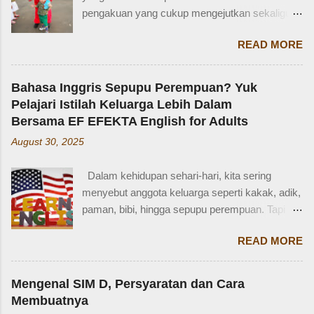
pengakuan yang cukup mengejutkan sekaligus
membuat saya bersyukur. Ini dia pengakuan
READ MORE
Zaidan: “Mi, waktu kakak kecil, kakak pernah
ditinggal beli sayur sama mba. Waktu itu
kakaknya lagi tidur. Terus kakak nangis. Sama
Bahasa Inggris Sepupu Perempuan? Yuk
tetangga, kakak diajak main dan dipinjami
Pelajari Istilah Keluarga Lebih Dalam
mainan.” Saya langsung memberondong Zaidan
Bersama EF EFEKTA English for Adults
dengan berbagai pertanyaan. Mbak yang
August 30, 2025
mana? Tetangga yang mana? Kejadiannya
waktu kakak umur berapa? Sayang, Zaidan
Dalam kehidupan sehari-hari, kita sering
tidak ingat detailnya. Ayau, mungkin juga dia
menyebut anggota keluarga seperti kakak, adik,
terkejut juga dengan reaksi saya. Bagaimana
paman, bibi, hingga sepupu perempuan. Tapi
tidak terkejut. Saya taksir usia Zaidan sekitar
bagaimana dengan istilah-istilah tersebut dalam
usia 3-4 tahun. Karena usia 4 tahun-an saat
READ MORE
bahasa Inggris? Salah satu contoh yang
Zaidan duduk di bangku TK, saya sudah tidak
menarik adalah bahasa Inggris sepupu
bekerja di luar rumah. Meniggalkan anak usia
perempuan . Banyak orang mungkin tahu kata
segitu, sendiri di rumah, tentu saja saya terkejut.
Mengenal SIM D, Persyaratan dan Cara
"cousin", tapi tahukah kamu bahwa sepupu
Memang beli sayur tak lama, 5 atau 10 menit
Membuatnya
perempuan dalam bahasa Inggris bisa disebut