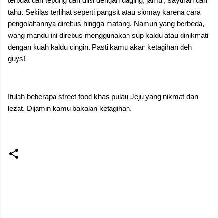
terbuat dari tepung dan diisi dengan daging, jamur, sayuran dan
tahu. Sekilas terlihat seperti pangsit atau siomay karena cara
pengolahannya direbus hingga matang. Namun yang berbeda,
wang mandu ini direbus menggunakan sup kaldu atau dinikmati
dengan kuah kaldu dingin. Pasti kamu akan ketagihan deh
guys!
Itulah beberapa street food khas pulau Jeju yang nikmat dan
lezat. Dijamin kamu bakalan ketagihan.
C
o
m