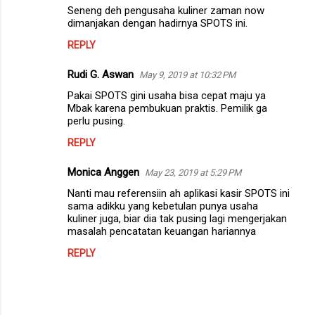
Seneng deh pengusaha kuliner zaman now
dimanjakan dengan hadirnya SPOTS ini.
REPLY
Rudi G. Aswan
May 9, 2019 at 10:32 PM
Pakai SPOTS gini usaha bisa cepat maju ya
Mbak karena pembukuan praktis. Pemilik ga
perlu pusing.
REPLY
Monica Anggen
May 23, 2019 at 5:29 PM
Nanti mau referensiin ah aplikasi kasir SPOTS ini
sama adikku yang kebetulan punya usaha
kuliner juga, biar dia tak pusing lagi mengerjakan
masalah pencatatan keuangan hariannya
REPLY