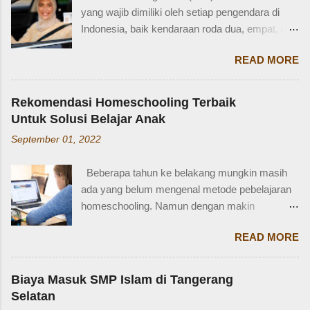
percakapan santai, tetapi juga saat menulis,
yang wajib dimiliki oleh setiap pengendara di
traveling, bahkan dalam lingkungan kerja
Indonesia, baik kendaraan roda dua, empat, dan
internasional. Mengenal istilah keluarga akan
lainnya. Ada beberapa jenis SIM di Indonesia,
membantu kita lebih fasih dan percaya diri saat
READ MORE
salah satunya adalah SIM D. Karena tidak
memperkenalkan diri atau menceritakan silsilah
terlalu populer, banyak yang bertanya SIM D
keluarga. Contohnya, dalam bahasa Inggris:
untuk pengendara apa ya? Mengenal SIM D,
Ayah = Father Ibu = Mother Kakak laki-laki =
Rekomendasi Homeschooling Terbaik
Persayaratan dan Cara Membuatnya
Older brother Adik perempuan = Younger sister
Untuk Solusi Belajar Anak
Berdasarkan webstite resmi humas.polri.go.id,
Paman = Uncle Bibi = Aunt Sepupu perempuan
September 01, 2022
SIM D khusus dibuat untuk pengendara dengan
= Female cousin Sepupu laki-laki = Male cousin
kondisi disabilitas atau keterbatasan fisik.
Seringkali, kita hanya menggunakan "cousin"
Beberapa tahun ke belakang mungkin masih
Disabiltas juga adalah manusia biasa yang
tanpa membed...
ada yang belum mengenal metode pebelajaran
berhak berkendara untuk melakukan
homeschooling. Namun dengan makin
aktifitasnya seperti mencari nafkah, menuntut
banyaknya informasi yang tersedia di era digital
ilmu, dan lain-lain. Oleh karena itu, pemerintah
READ MORE
ini, homeschooling jadi makin dikenal dan
memfasilitasi dengan SIM khusus sesuai
bahkan diminati. Homeschooling merupakan
dengan yang dibutuhkan. SIM D yang berlaku di
salah satu metode belajar yang sudah mulai tak
Indonesia dibagi menjadi dua macam yaitu SIM
Biaya Masuk SMP Islam di Tangerang
asing sekarang dan menjadi pilihan sebagian
D untuk pengendara motor yang setara dengan
Selatan
orangtua untuk solusi pembelajaran anak.