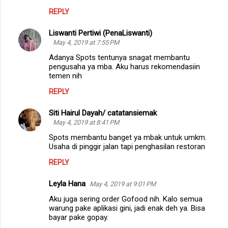
REPLY
Liswanti Pertiwi (PenaLiswanti)
May 4, 2019 at 7:55 PM
Adanya Spots tentunya snagat membantu
pengusaha ya mba. Aku harus rekomendasiin
temen nih
REPLY
Siti Hairul Dayah/ catatansiemak
May 4, 2019 at 8:41 PM
Spots membantu banget ya mbak untuk umkm.
Usaha di pinggir jalan tapi penghasilan restoran
REPLY
Leyla Hana
May 4, 2019 at 9:01 PM
Aku juga sering order Gofood nih. Kalo semua
warung pake aplikasi gini, jadi enak deh ya. Bisa
bayar pake gopay.