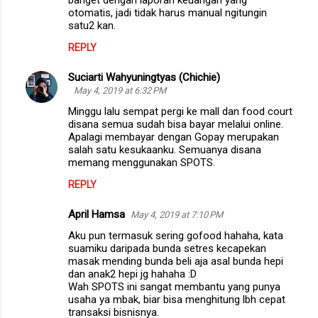
otomatis, jadi tidak harus manual ngitungin
satu2 kan.
REPLY
Suciarti Wahyuningtyas (Chichie)
May 4, 2019 at 6:32 PM
Minggu lalu sempat pergi ke mall dan food court
disana semua sudah bisa bayar melalui online.
Apalagi membayar dengan Gopay merupakan
salah satu kesukaanku. Semuanya disana
memang menggunakan SPOTS.
REPLY
April Hamsa
May 4, 2019 at 7:10 PM
Aku pun termasuk sering gofood hahaha, kata
suamiku daripada bunda setres kecapekan
masak mending bunda beli aja asal bunda hepi
dan anak2 hepi jg hahaha :D
Wah SPOTS ini sangat membantu yang punya
usaha ya mbak, biar bisa menghitung lbh cepat
transaksi bisnisnya.