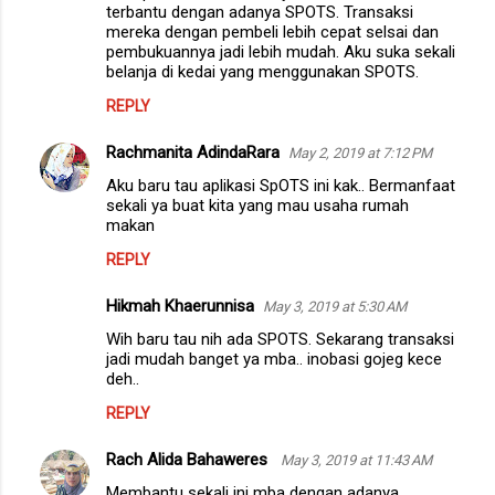
terbantu dengan adanya SPOTS. Transaksi
mereka dengan pembeli lebih cepat selsai dan
pembukuannya jadi lebih mudah. Aku suka sekali
belanja di kedai yang menggunakan SPOTS.
REPLY
Rachmanita AdindaRara
May 2, 2019 at 7:12 PM
Aku baru tau aplikasi SpOTS ini kak.. Bermanfaat
sekali ya buat kita yang mau usaha rumah
makan
REPLY
Hikmah Khaerunnisa
May 3, 2019 at 5:30 AM
Wih baru tau nih ada SPOTS. Sekarang transaksi
jadi mudah banget ya mba.. inobasi gojeg kece
deh..
REPLY
Rach Alida Bahaweres
May 3, 2019 at 11:43 AM
Membantu sekali ini mba dengan adanya