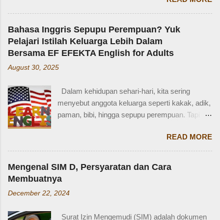
Zaidan: “Mi, waktu kakak kecil, kakak pernah
ditinggal beli sayur sama mba. Waktu itu
kakaknya lagi tidur. Terus kakak nangis. Sama
Bahasa Inggris Sepupu Perempuan? Yuk
tetangga, kakak diajak main dan dipinjami
Pelajari Istilah Keluarga Lebih Dalam
mainan.” Saya langsung memberondong Zaidan
Bersama EF EFEKTA English for Adults
dengan berbagai pertanyaan. Mbak yang
August 30, 2025
mana? Tetangga yang mana? Kejadiannya
waktu kakak umur berapa? Sayang, Zaidan
Dalam kehidupan sehari-hari, kita sering
tidak ingat detailnya. Ayau, mungkin juga dia
menyebut anggota keluarga seperti kakak, adik,
terkejut juga dengan reaksi saya. Bagaimana
paman, bibi, hingga sepupu perempuan. Tapi
tidak terkejut. Saya taksir usia Zaidan sekitar
bagaimana dengan istilah-istilah tersebut dalam
usia 3-4 tahun. Karena usia 4 tahun-an saat
READ MORE
bahasa Inggris? Salah satu contoh yang
Zaidan duduk di bangku TK, saya sudah tidak
menarik adalah bahasa Inggris sepupu
bekerja di luar rumah. Meniggalkan anak usia
perempuan . Banyak orang mungkin tahu kata
segitu, sendiri di rumah, tentu saja saya terkejut.
Mengenal SIM D, Persyaratan dan Cara
"cousin", tapi tahukah kamu bahwa sepupu
Memang beli sayur tak lama, 5 atau 10 menit
Membuatnya
perempuan dalam bahasa Inggris bisa disebut
mungkin selesai kalau tidak antri. Tapi,
December 22, 2024
female cousin? Memahami kosakata keluarga
bagaimana kalau dalam waktu 10 menit itu, ada
dalam bahasa Inggris bukan hanya penting saat
orang yang punya kese...
Surat Izin Mengemudi (SIM) adalah dokumen