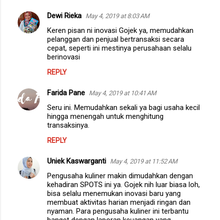
Dewi Rieka
May 4, 2019 at 8:03 AM
Keren pisan ni inovasi Gojek ya, memudahkan
pelanggan dan penjual bertransaksi secara
cepat, seperti ini mestinya perusahaan selalu
berinovasi
REPLY
Farida Pane
May 4, 2019 at 10:41 AM
Seru ini. Memudahkan sekali ya bagi usaha kecil
hingga menengah untuk menghitung
transaksinya.
REPLY
Uniek Kaswarganti
May 4, 2019 at 11:52 AM
Pengusaha kuliner makin dimudahkan dengan
kehadiran SPOTS ini ya. Gojek nih luar biasa loh,
bisa selalu menemukan inovasi baru yang
membuat aktivitas harian menjadi ringan dan
nyaman. Para pengusaha kuliner ini terbantu
banget dengan laporan keuangan yang