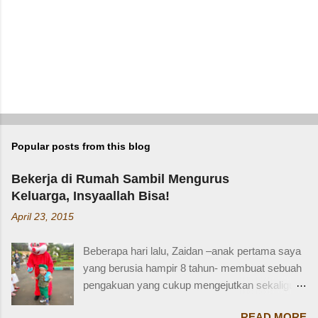
t
Popular posts from this blog
Bekerja di Rumah Sambil Mengurus
Keluarga, Insyaallah Bisa!
April 23, 2015
Beberapa hari lalu, Zaidan –anak pertama saya
yang berusia hampir 8 tahun- membuat sebuah
pengakuan yang cukup mengejutkan sekaligus
membuat saya bersyukur. Ini dia pengakuan
READ MORE