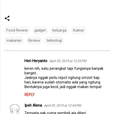
Food Review
gadget
keluarga
Kuliner
makanan
Review
teknologi
Heri Heryanto
April 29, 2019 at 12:25 PM
C
keren nih, satu perangkat tapi fungsinya banyak
o
banget..
m
Jadinya nggak perlu repot ngitung omzet tiap
hari, karena sudah otomatis ada yang ngitung.
m
Bentuknya juga kecil, jadi nggak makan tempat
e
REPLY
n
Ipeh Alena
April 29, 2019 at 12:44 PM
t
Ternyata gak cuma pembeli aja diberi
s