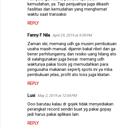
kemudahan, ya. Tapi penjualnya juga dikasih
fasilitas dan kemudahan yang menghemat
waktu saat transaksi
REPLY
Fanny F Nila
April 29, 2019 at 9:59 PM
Zaman skr, memang udh ga musim pembukuan
usaha masih manual. dijamin bakal ribet dan ga
bener perhitunganny, dan resiko uang hilang ato
di salahgunakan juga besar. memang udh
waktunya pakai tools yg memudahkan para
pengusaha makanan sepertj spots ini ya mba.
pembukuan jelas, profit ato loss juga kliatan .
REPLY
Lusi
May 2, 2019 at 12:04 PM
Ooo barutau kalau dr gojek tidak menyediakan
perangkat record sendiri buat yg pakai gopay
jadi harus pakai aplikasi lain.
REPLY