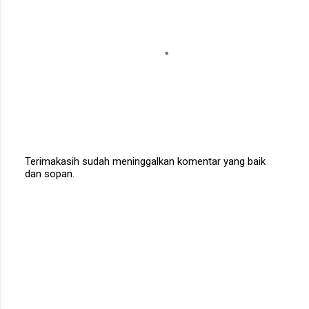
Terimakasih sudah meninggalkan komentar yang baik
dan sopan.
P
o
s
t
a
C
o
m
m
e
n