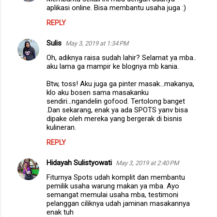
aplikasi online. Bisa membantu usaha juga :)
REPLY
Sulis
May 3, 2019 at 1:34 PM
Oh, adiknya raisa sudah lahir? Selamat ya mba..
aku lama ga mampir ke blognya mb kania.
Btw, toss! Aku juga ga pinter masak...makanya,
klo aku bosen sama masakanku
sendiri...ngandelin gofood. Tertolong banget
.Dan sekarang, enak ya ada SPOTS yanv bisa
dipake oleh mereka yang bergerak di bisnis
kulineran.
REPLY
Hidayah Sulistyowati
May 3, 2019 at 2:40 PM
Fiturnya Spots udah komplit dan membantu
pemilik usaha warung makan ya mba. Ayo
semangat memulai usaha mba, testimoni
pelanggan ciliknya udah jaminan masakannya
enak tuh