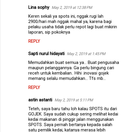
Lina sophy
May 2, 2019 at 12:38 PM
Keren sekali ya spots ini, nggak rugi lah
2900/hari mah nggak mahal ya, karena bagi
pelaku usaha tidak perlu repot lagi buat mikirin
laporan, sip pokoknya
REPLY
Sapti nurul hidayati
May 2, 2019 at 1:45 PM
Memudahkan buat semua ya... Buat pengusaha
maupun pelanggannya. Ga perlu bingung cari
receh untuk kembalian.. Hihi .inovasi gojek
memang selalu memudahkan... Tfs mb...
REPLY
astin astanti
May 2, 2019 at 5:11 PM
Teteh, saya baru tahu loh kalau SPOTS itu dari
GOJEK. Saya sudah cukup sering melihat kedai
kedai makanan di pinggir jalan menggunakan
SPOTS. Saya pernah bertanya kepada salah
satu pemilik kedai, katanya merasa lebih