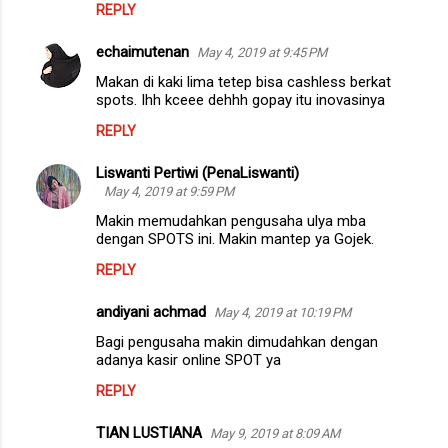
REPLY
echaimutenan
May 4, 2019 at 9:45 PM
Makan di kaki lima tetep bisa cashless berkat
spots. Ihh kceee dehhh gopay itu inovasinya
REPLY
Liswanti Pertiwi (PenaLiswanti)
May 4, 2019 at 9:59 PM
Makin memudahkan pengusaha ulya mba
dengan SPOTS ini. Makin mantep ya Gojek.
REPLY
andiyani achmad
May 4, 2019 at 10:19 PM
Bagi pengusaha makin dimudahkan dengan
adanya kasir online SPOT ya
REPLY
TIAN LUSTIANA
May 9, 2019 at 8:09 AM