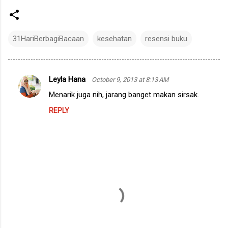
31HariBerbagiBacaan
kesehatan
resensi buku
Leyla Hana
October 9, 2013 at 8:13 AM
C
Menarik juga nih, jarang banget makan sirsak.
o
REPLY
m
m
e
n
t
s