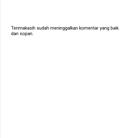
Terimakasih sudah meninggalkan komentar yang baik
dan sopan.
P
o
s
t
a
C
o
m
m
e
n
t