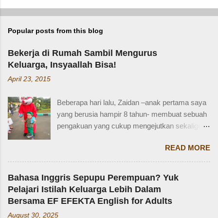
Popular posts from this blog
Bekerja di Rumah Sambil Mengurus
Keluarga, Insyaallah Bisa!
April 23, 2015
Beberapa hari lalu, Zaidan –anak pertama saya
yang berusia hampir 8 tahun- membuat sebuah
pengakuan yang cukup mengejutkan sekaligus
membuat saya bersyukur. Ini dia pengakuan
READ MORE
Zaidan: “Mi, waktu kakak kecil, kakak pernah
ditinggal beli sayur sama mba. Waktu itu
kakaknya lagi tidur. Terus kakak nangis. Sama
Bahasa Inggris Sepupu Perempuan? Yuk
tetangga, kakak diajak main dan dipinjami
Pelajari Istilah Keluarga Lebih Dalam
mainan.” Saya langsung memberondong Zaidan
Bersama EF EFEKTA English for Adults
dengan berbagai pertanyaan. Mbak yang
August 30, 2025