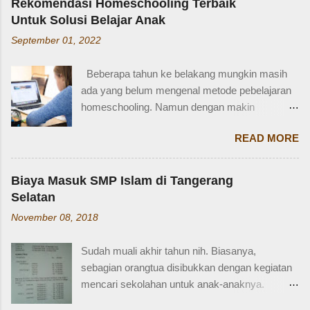
Ayah = Father Ibu = Mother Kakak laki-laki =
Rekomendasi Homeschooling Terbaik
Persayaratan dan Cara Membuatnya
Older brother Adik perempuan = Younger sister
Untuk Solusi Belajar Anak
Berdasarkan webstite resmi humas.polri.go.id,
Paman = Uncle Bibi = Aunt Sepupu perempuan
September 01, 2022
SIM D khusus dibuat untuk pengendara dengan
= Female cousin Sepupu laki-laki = Male cousin
kondisi disabilitas atau keterbatasan fisik.
Seringkali, kita hanya menggunakan "cousin"
Beberapa tahun ke belakang mungkin masih
Disabiltas juga adalah manusia biasa yang
tanpa membed...
ada yang belum mengenal metode pebelajaran
berhak berkendara untuk melakukan
homeschooling. Namun dengan makin
aktifitasnya seperti mencari nafkah, menuntut
banyaknya informasi yang tersedia di era digital
ilmu, dan lain-lain. Oleh karena itu, pemerintah
READ MORE
ini, homeschooling jadi makin dikenal dan
memfasilitasi dengan SIM khusus sesuai
bahkan diminati. Homeschooling merupakan
dengan yang dibutuhkan. SIM D yang berlaku di
salah satu metode belajar yang sudah mulai tak
Indonesia dibagi menjadi dua macam yaitu SIM
Biaya Masuk SMP Islam di Tangerang
asing sekarang dan menjadi pilihan sebagian
D untuk pengendara motor yang setara dengan
Selatan
orangtua untuk solusi pembelajaran anak.
SIM C, dan SIM D1 untuk pengendara mobil
November 08, 2018
Homeschooling adalah model pendidikan
yang setara dengan SIM A. Hal ini sesuai
fleksibel berbasis rumah, dimana orangtua
dengan Perpol Nomor 5 Tahun 2021 mengenai
Sudah muali akhir tahun nih. Biasanya,
punya tugas dan tanggung jawab penting
jenis SIM D yang belaku di Indonesia....
sebagian orangtua disibukkan dengan kegiatan
sebagai pengawas dan pemberi materi untuk
mencari sekolahan untuk anak-anaknya.
anak sesuai denagn minat, potensi dan bakat
Karena sebagian sekolah, terutama yang
anak. Homeschooling memiliki beberapa