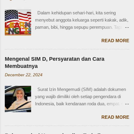
mana? Tetangga yang mana? Kejadiannya
waktu kakak umur berapa? Sayang, Zaidan
Dalam kehidupan sehari-hari, kita sering
tidak ingat detailnya. Ayau, mungkin juga dia
menyebut anggota keluarga seperti kakak, adik,
terkejut juga dengan reaksi saya. Bagaimana
paman, bibi, hingga sepupu perempuan. Tapi
tidak terkejut. Saya taksir usia Zaidan sekitar
bagaimana dengan istilah-istilah tersebut dalam
usia 3-4 tahun. Karena usia 4 tahun-an saat
READ MORE
bahasa Inggris? Salah satu contoh yang
Zaidan duduk di bangku TK, saya sudah tidak
menarik adalah bahasa Inggris sepupu
bekerja di luar rumah. Meniggalkan anak usia
perempuan . Banyak orang mungkin tahu kata
segitu, sendiri di rumah, tentu saja saya terkejut.
Mengenal SIM D, Persyaratan dan Cara
"cousin", tapi tahukah kamu bahwa sepupu
Memang beli sayur tak lama, 5 atau 10 menit
Membuatnya
perempuan dalam bahasa Inggris bisa disebut
mungkin selesai kalau tidak antri. Tapi,
December 22, 2024
female cousin? Memahami kosakata keluarga
bagaimana kalau dalam waktu 10 menit itu, ada
dalam bahasa Inggris bukan hanya penting saat
orang yang punya kese...
Surat Izin Mengemudi (SIM) adalah dokumen
percakapan santai, tetapi juga saat menulis,
yang wajib dimiliki oleh setiap pengendara di
traveling, bahkan dalam lingkungan kerja
Indonesia, baik kendaraan roda dua, empat, dan
internasional. Mengenal istilah keluarga akan
lainnya. Ada beberapa jenis SIM di Indonesia,
membantu kita lebih fasih dan percaya diri saat
READ MORE
salah satunya adalah SIM D. Karena tidak
memperkenalkan diri atau menceritakan silsilah
terlalu populer, banyak yang bertanya SIM D
keluarga. Contohnya, dalam bahasa Inggris:
untuk pengendara apa ya? Mengenal SIM D,