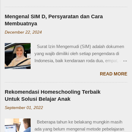
Zaidan duduk di bangku TK, saya sudah tidak
menarik adalah bahasa Inggris sepupu
bekerja di luar rumah. Meniggalkan anak usia
perempuan . Banyak orang mungkin tahu kata
segitu, sendiri di rumah, tentu saja saya terkejut.
Mengenal SIM D, Persyaratan dan Cara
"cousin", tapi tahukah kamu bahwa sepupu
Memang beli sayur tak lama, 5 atau 10 menit
Membuatnya
perempuan dalam bahasa Inggris bisa disebut
mungkin selesai kalau tidak antri. Tapi,
December 22, 2024
female cousin? Memahami kosakata keluarga
bagaimana kalau dalam waktu 10 menit itu, ada
dalam bahasa Inggris bukan hanya penting saat
orang yang punya kese...
Surat Izin Mengemudi (SIM) adalah dokumen
percakapan santai, tetapi juga saat menulis,
yang wajib dimiliki oleh setiap pengendara di
traveling, bahkan dalam lingkungan kerja
Indonesia, baik kendaraan roda dua, empat, dan
internasional. Mengenal istilah keluarga akan
lainnya. Ada beberapa jenis SIM di Indonesia,
membantu kita lebih fasih dan percaya diri saat
READ MORE
salah satunya adalah SIM D. Karena tidak
memperkenalkan diri atau menceritakan silsilah
terlalu populer, banyak yang bertanya SIM D
keluarga. Contohnya, dalam bahasa Inggris:
untuk pengendara apa ya? Mengenal SIM D,
Ayah = Father Ibu = Mother Kakak laki-laki =
Rekomendasi Homeschooling Terbaik
Persayaratan dan Cara Membuatnya
Older brother Adik perempuan = Younger sister
Untuk Solusi Belajar Anak
Berdasarkan webstite resmi humas.polri.go.id,
Paman = Uncle Bibi = Aunt Sepupu perempuan
September 01, 2022
SIM D khusus dibuat untuk pengendara dengan
= Female cousin Sepupu laki-laki = Male cousin
kondisi disabilitas atau keterbatasan fisik.
Seringkali, kita hanya menggunakan "cousin"
Beberapa tahun ke belakang mungkin masih
Disabiltas juga adalah manusia biasa yang
tanpa membed...
ada yang belum mengenal metode pebelajaran
berhak berkendara untuk melakukan