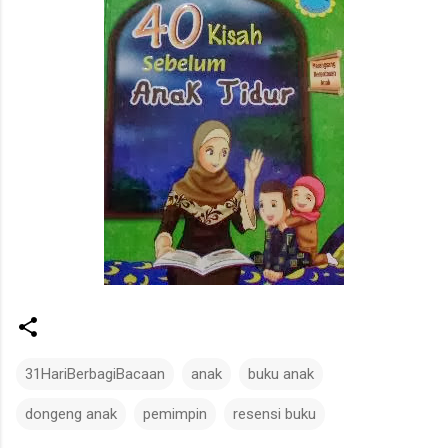
31HariBerbagiBacaan
anak
buku anak
dongeng anak
pemimpin
resensi buku