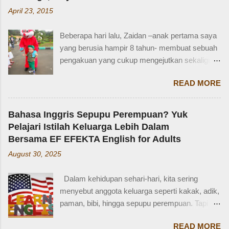
April 23, 2015
Beberapa hari lalu, Zaidan –anak pertama saya
yang berusia hampir 8 tahun- membuat sebuah
pengakuan yang cukup mengejutkan sekaligus
membuat saya bersyukur. Ini dia pengakuan
READ MORE
Zaidan: “Mi, waktu kakak kecil, kakak pernah
ditinggal beli sayur sama mba. Waktu itu
kakaknya lagi tidur. Terus kakak nangis. Sama
Bahasa Inggris Sepupu Perempuan? Yuk
tetangga, kakak diajak main dan dipinjami
Pelajari Istilah Keluarga Lebih Dalam
mainan.” Saya langsung memberondong Zaidan
Bersama EF EFEKTA English for Adults
dengan berbagai pertanyaan. Mbak yang
August 30, 2025
mana? Tetangga yang mana? Kejadiannya
waktu kakak umur berapa? Sayang, Zaidan
Dalam kehidupan sehari-hari, kita sering
tidak ingat detailnya. Ayau, mungkin juga dia
menyebut anggota keluarga seperti kakak, adik,
terkejut juga dengan reaksi saya. Bagaimana
paman, bibi, hingga sepupu perempuan. Tapi
tidak terkejut. Saya taksir usia Zaidan sekitar
bagaimana dengan istilah-istilah tersebut dalam
usia 3-4 tahun. Karena usia 4 tahun-an saat
READ MORE
bahasa Inggris? Salah satu contoh yang