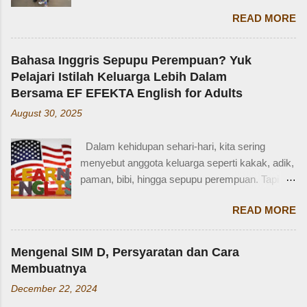
membuat saya bersyukur. Ini dia pengakuan
READ MORE
Zaidan: “Mi, waktu kakak kecil, kakak pernah
ditinggal beli sayur sama mba. Waktu itu
kakaknya lagi tidur. Terus kakak nangis. Sama
Bahasa Inggris Sepupu Perempuan? Yuk
tetangga, kakak diajak main dan dipinjami
Pelajari Istilah Keluarga Lebih Dalam
mainan.” Saya langsung memberondong Zaidan
Bersama EF EFEKTA English for Adults
dengan berbagai pertanyaan. Mbak yang
August 30, 2025
mana? Tetangga yang mana? Kejadiannya
waktu kakak umur berapa? Sayang, Zaidan
Dalam kehidupan sehari-hari, kita sering
tidak ingat detailnya. Ayau, mungkin juga dia
menyebut anggota keluarga seperti kakak, adik,
terkejut juga dengan reaksi saya. Bagaimana
paman, bibi, hingga sepupu perempuan. Tapi
tidak terkejut. Saya taksir usia Zaidan sekitar
bagaimana dengan istilah-istilah tersebut dalam
usia 3-4 tahun. Karena usia 4 tahun-an saat
READ MORE
bahasa Inggris? Salah satu contoh yang
Zaidan duduk di bangku TK, saya sudah tidak
menarik adalah bahasa Inggris sepupu
bekerja di luar rumah. Meniggalkan anak usia
perempuan . Banyak orang mungkin tahu kata
segitu, sendiri di rumah, tentu saja saya terkejut.
Mengenal SIM D, Persyaratan dan Cara
"cousin", tapi tahukah kamu bahwa sepupu
Memang beli sayur tak lama, 5 atau 10 menit
Membuatnya
perempuan dalam bahasa Inggris bisa disebut
mungkin selesai kalau tidak antri. Tapi,
December 22, 2024
female cousin? Memahami kosakata keluarga
bagaimana kalau dalam waktu 10 menit itu, ada