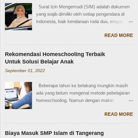
dalam bahasa Inggris bukan hanya penting saat
orang yang punya kese...
Surat Izin Mengemudi (SIM) adalah dokumen
percakapan santai, tetapi juga saat menulis,
yang wajib dimiliki oleh setiap pengendara di
traveling, bahkan dalam lingkungan kerja
Indonesia, baik kendaraan roda dua, empat, dan
internasional. Mengenal istilah keluarga akan
lainnya. Ada beberapa jenis SIM di Indonesia,
membantu kita lebih fasih dan percaya diri saat
READ MORE
salah satunya adalah SIM D. Karena tidak
memperkenalkan diri atau menceritakan silsilah
terlalu populer, banyak yang bertanya SIM D
keluarga. Contohnya, dalam bahasa Inggris:
untuk pengendara apa ya? Mengenal SIM D,
Ayah = Father Ibu = Mother Kakak laki-laki =
Rekomendasi Homeschooling Terbaik
Persayaratan dan Cara Membuatnya
Older brother Adik perempuan = Younger sister
Untuk Solusi Belajar Anak
Berdasarkan webstite resmi humas.polri.go.id,
Paman = Uncle Bibi = Aunt Sepupu perempuan
September 01, 2022
SIM D khusus dibuat untuk pengendara dengan
= Female cousin Sepupu laki-laki = Male cousin
kondisi disabilitas atau keterbatasan fisik.
Seringkali, kita hanya menggunakan "cousin"
Beberapa tahun ke belakang mungkin masih
Disabiltas juga adalah manusia biasa yang
tanpa membed...
ada yang belum mengenal metode pebelajaran
berhak berkendara untuk melakukan
homeschooling. Namun dengan makin
aktifitasnya seperti mencari nafkah, menuntut
banyaknya informasi yang tersedia di era digital
ilmu, dan lain-lain. Oleh karena itu, pemerintah
READ MORE
ini, homeschooling jadi makin dikenal dan
memfasilitasi dengan SIM khusus sesuai
bahkan diminati. Homeschooling merupakan
dengan yang dibutuhkan. SIM D yang berlaku di
salah satu metode belajar yang sudah mulai tak
Indonesia dibagi menjadi dua macam yaitu SIM
Biaya Masuk SMP Islam di Tangerang
asing sekarang dan menjadi pilihan sebagian