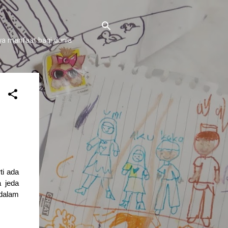
a manfaat bagi dunia
ti ada
 jeda
 dalam