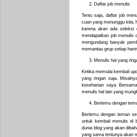
Daftar job menulis
Tentu saja, daftar job me
cuan yang menunggu kita, 
karena akan ada seleksi d
mendapatkan job menulis di 
mengundang banyak pembac
memantau grup setiap hariny
Menulis hal yang ring
Ketika memulai kembali upd
yang ringan saja. Misaln
keseharian saya Bersama
menulis hal lain yang mungk
Bertemu dengan tema
Bertemu dengan teman ses
untuk kembali menulis di 
dunia blog yang akan dibah
yang sama tentunya akan m