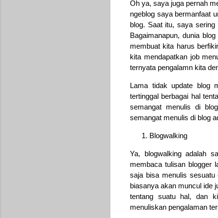
Oh ya, saya juga pernah m
ngeblog saya bermanfaat un
blog. Saat itu, saya serin
Bagaimanapun, dunia blog 
membuat kita harus berfiki
kita mendapatkan job menu
ternyata pengalamn kita den
Lama tidak update blog m
tertinggal berbagai hal te
semangat menulis di blo
semangat menulis di blog ad
Blogwalking
Ya, blogwalking adalah s
membaca tulisan blogger la
saja bisa menulis sesuatu d
biasanya akan muncul ide j
tentang suatu hal, dan 
menuliskan pengalaman ters