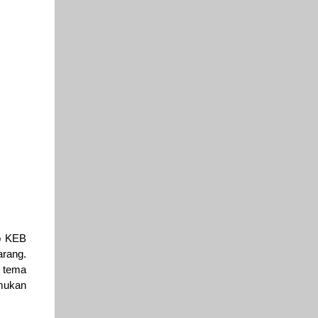
up KEB
arang.
n tema
emukan