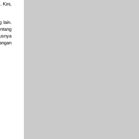
 Kini,
 lain.
entang
rusnya
langan