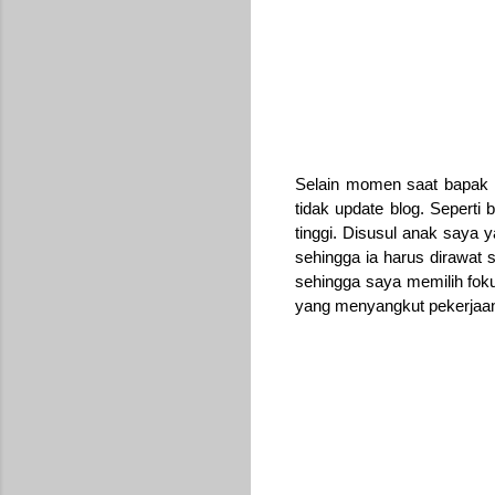
Selain momen saat bapak 
tidak update blog. Seperti
tinggi. Disusul anak saya y
sehingga ia harus dirawat 
sehingga saya memilih fok
yang menyangkut pekerjaan 