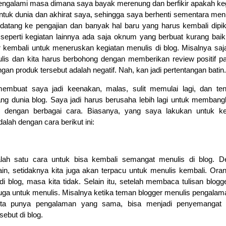
engalami masa dimana saya bayak merenung dan berfikir apakah ke
tuk dunia dan akhirat saya, sehingga saya berhenti sementara menu
g datang ke pengajian dan banyak hal baru yang harus kembali dipik
seperti kegiatan lainnya ada saja oknum yang berbuat kurang bai
r kembali untuk meneruskan kegiatan menulis di blog. Misalnya saj
lis dan kita harus berbohong dengan memberikan review positif p
gan produk tersebut adalah negatif. Nah, kan jadi pertentangan batin.
embuat saya jadi keenakan, malas, sulit memulai lagi, dan ten
ntang dunia blog. Saya jadi harus berusaha lebih lagi untuk membang
g dengan berbagai cara. Biasanya, yang saya lakukan untuk ke
alah dengan cara berikut ini:
alah satu cara untuk bisa kembali semangat menulis di blog. D
in, setidaknya kita juga akan terpacu untuk menulis kembali. Oran
i blog, masa kita tidak. Selain itu, setelah membaca tulisan blogge
uga untuk menulis. Misalnya ketika teman blogger menulis pengala
kita punya pengalaman yang sama, bisa menjadi penyemangat 
ebut di blog.