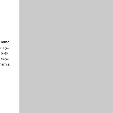
a lama
nsinya
pilek,
i saya
 hanya