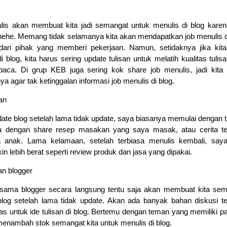
nulis akan membuat kita jadi semangat untuk menulis di blog kare
hehe. Memang tidak selamanya kita akan mendapatkan job menulis d
ari pihak yang memberi pekerjaan. Namun, setidaknya jika kita
blog, kita harus sering update tulisan untuk melatih kualitas tulis
a. Di grup KEB juga sering kok share job menulis, jadi kita 
a agar tak ketinggalan informasi job menulis di blog.
an
ate blog setelah lama tidak update, saya biasanya memulai dengan t
ya dengan share resep masakan yang saya masak, atau cerita te
 anak. Lama kelamaan, setelah terbiasa menulis kembali, saya
in lebih berat seperti review produk dan jasa yang dipakai.
n blogger
ama blogger secara langsung tentu saja akan membuat kita sem
blog setelah lama tidak update. Akan ada banyak bahan diskusi t
as untuk ide tulisan di blog. Bertemu dengan teman yang memiliki p
enambah stok semangat kita untuk menulis di blog.