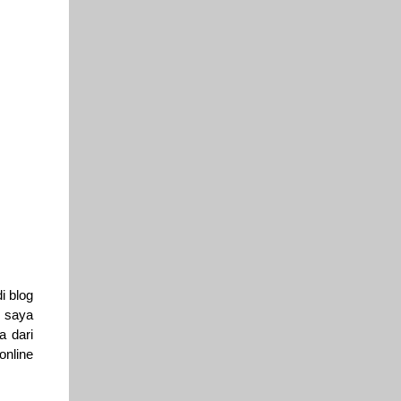
i blog
u saya
a dari
online