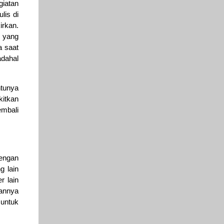
giatan
lis di
irkan.
k yang
a saat
adahal
tunya
kitkan
mbali
engan
g lain
r lain
mannya
untuk