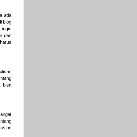
na ada
i blog
 ingin
an dan
harus
ulisan
ntang
 bisa
angat
entang
assion