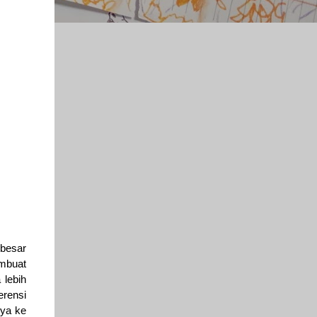
 besar
embuat
 lebih
erensi
nya ke