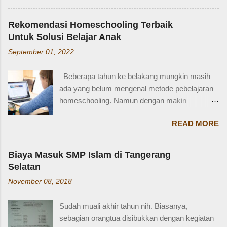
terlalu populer, banyak yang bertanya SIM D
keluarga. Contohnya, dalam bahasa Inggris:
untuk pengendara apa ya? Mengenal SIM D,
Ayah = Father Ibu = Mother Kakak laki-laki =
Rekomendasi Homeschooling Terbaik
Persayaratan dan Cara Membuatnya
Older brother Adik perempuan = Younger sister
Untuk Solusi Belajar Anak
Berdasarkan webstite resmi humas.polri.go.id,
Paman = Uncle Bibi = Aunt Sepupu perempuan
September 01, 2022
SIM D khusus dibuat untuk pengendara dengan
= Female cousin Sepupu laki-laki = Male cousin
kondisi disabilitas atau keterbatasan fisik.
Seringkali, kita hanya menggunakan "cousin"
Beberapa tahun ke belakang mungkin masih
Disabiltas juga adalah manusia biasa yang
tanpa membed...
ada yang belum mengenal metode pebelajaran
berhak berkendara untuk melakukan
homeschooling. Namun dengan makin
aktifitasnya seperti mencari nafkah, menuntut
banyaknya informasi yang tersedia di era digital
ilmu, dan lain-lain. Oleh karena itu, pemerintah
READ MORE
ini, homeschooling jadi makin dikenal dan
memfasilitasi dengan SIM khusus sesuai
bahkan diminati. Homeschooling merupakan
dengan yang dibutuhkan. SIM D yang berlaku di
salah satu metode belajar yang sudah mulai tak
Indonesia dibagi menjadi dua macam yaitu SIM
Biaya Masuk SMP Islam di Tangerang
asing sekarang dan menjadi pilihan sebagian
D untuk pengendara motor yang setara dengan
Selatan
orangtua untuk solusi pembelajaran anak.
SIM C, dan SIM D1 untuk pengendara mobil
November 08, 2018
Homeschooling adalah model pendidikan
yang setara dengan SIM A. Hal ini sesuai
fleksibel berbasis rumah, dimana orangtua
dengan Perpol Nomor 5 Tahun 2021 mengenai
Sudah muali akhir tahun nih. Biasanya,
punya tugas dan tanggung jawab penting
jenis SIM D yang belaku di Indonesia....
sebagian orangtua disibukkan dengan kegiatan
sebagai pengawas dan pemberi materi untuk