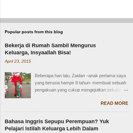
Popular posts from this blog
Bekerja di Rumah Sambil Mengurus
Keluarga, Insyaallah Bisa!
April 23, 2015
Beberapa hari lalu, Zaidan –anak pertama saya
yang berusia hampir 8 tahun- membuat sebuah
pengakuan yang cukup mengejutkan sekaligus
membuat saya bersyukur. Ini dia pengakuan
READ MORE
Zaidan: “Mi, waktu kakak kecil, kakak pernah
ditinggal beli sayur sama mba. Waktu itu
kakaknya lagi tidur. Terus kakak nangis. Sama
Bahasa Inggris Sepupu Perempuan? Yuk
tetangga, kakak diajak main dan dipinjami
Pelajari Istilah Keluarga Lebih Dalam
mainan.” Saya langsung memberondong Zaidan