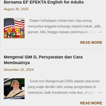
Bersama EF EFEKTA English for Adults
dengan berbagai pertanyaan. Mbak yang
August 30, 2025
mana? Tetangga yang mana? Kejadiannya
waktu kakak umur berapa? Sayang, Zaidan
Dalam kehidupan sehari-hari, kita sering
tidak ingat detailnya. Ayau, mungkin juga dia
menyebut anggota keluarga seperti kakak, adik,
terkejut juga dengan reaksi saya. Bagaimana
paman, bibi, hingga sepupu perempuan. Tapi
tidak terkejut. Saya taksir usia Zaidan sekitar
bagaimana dengan istilah-istilah tersebut dalam
usia 3-4 tahun. Karena usia 4 tahun-an saat
READ MORE
bahasa Inggris? Salah satu contoh yang
Zaidan duduk di bangku TK, saya sudah tidak
menarik adalah bahasa Inggris sepupu
bekerja di luar rumah. Meniggalkan anak usia
perempuan . Banyak orang mungkin tahu kata
segitu, sendiri di rumah, tentu saja saya terkejut.
Mengenal SIM D, Persyaratan dan Cara
"cousin", tapi tahukah kamu bahwa sepupu
Memang beli sayur tak lama, 5 atau 10 menit
Membuatnya
perempuan dalam bahasa Inggris bisa disebut
mungkin selesai kalau tidak antri. Tapi,
December 22, 2024
female cousin? Memahami kosakata keluarga
bagaimana kalau dalam waktu 10 menit itu, ada
dalam bahasa Inggris bukan hanya penting saat
orang yang punya kese...
Surat Izin Mengemudi (SIM) adalah dokumen
percakapan santai, tetapi juga saat menulis,
yang wajib dimiliki oleh setiap pengendara di
traveling, bahkan dalam lingkungan kerja
Indonesia, baik kendaraan roda dua, empat, dan
internasional. Mengenal istilah keluarga akan
lainnya. Ada beberapa jenis SIM di Indonesia,
membantu kita lebih fasih dan percaya diri saat
READ MORE
salah satunya adalah SIM D. Karena tidak
memperkenalkan diri atau menceritakan silsilah