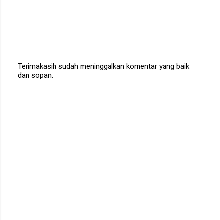
Terimakasih sudah meninggalkan komentar yang baik
dan sopan.
P
o
s
t
a
C
o
m
m
e
n
t