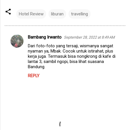
Hotel Review
liburan
travelling
Bambang Irwanto
September 28, 2022 at 8:49 AM
C
Dari foto-foto yang tersaji, wismanya sangat
o
nyaman ya, Mbak. Cocok untuk istirahat, plus
m
kerja juga. Termasuk bisa nongkrong di kafe di
lantai 3, sambil ngopi, bisa lihat suasana
m
Bandung.
e
REPLY
n
t
s