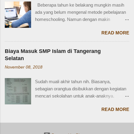
kondisi disabilitas atau keterbatasan fisik.
Seringkali, kita hanya menggunakan "cousin"
Beberapa tahun ke belakang mungkin masih
Disabiltas juga adalah manusia biasa yang
tanpa membed...
ada yang belum mengenal metode pebelajaran
berhak berkendara untuk melakukan
homeschooling. Namun dengan makin
aktifitasnya seperti mencari nafkah, menuntut
banyaknya informasi yang tersedia di era digital
ilmu, dan lain-lain. Oleh karena itu, pemerintah
READ MORE
ini, homeschooling jadi makin dikenal dan
memfasilitasi dengan SIM khusus sesuai
bahkan diminati. Homeschooling merupakan
dengan yang dibutuhkan. SIM D yang berlaku di
salah satu metode belajar yang sudah mulai tak
Indonesia dibagi menjadi dua macam yaitu SIM
Biaya Masuk SMP Islam di Tangerang
asing sekarang dan menjadi pilihan sebagian
D untuk pengendara motor yang setara dengan
Selatan
orangtua untuk solusi pembelajaran anak.
SIM C, dan SIM D1 untuk pengendara mobil
November 08, 2018
Homeschooling adalah model pendidikan
yang setara dengan SIM A. Hal ini sesuai
fleksibel berbasis rumah, dimana orangtua
dengan Perpol Nomor 5 Tahun 2021 mengenai
Sudah muali akhir tahun nih. Biasanya,
punya tugas dan tanggung jawab penting
jenis SIM D yang belaku di Indonesia....
sebagian orangtua disibukkan dengan kegiatan
sebagai pengawas dan pemberi materi untuk
mencari sekolahan untuk anak-anaknya.
anak sesuai denagn minat, potensi dan bakat
Karena sebagian sekolah, terutama yang
anak. Homeschooling memiliki beberapa
READ MORE
swasta, sudah mulai membuka pendaftaran di
kelebihan dibanding sekolah konvensional dan
bulan Oktober sampai Desember. Termasuk
menjadi solusi pendidikan bagi sebagian anak.
saya, sedang bersiap-siap memasukkan si
Dengan homeschooling, orangtua dan anak bisa
sulung ke SMP di sekitar rumah. Inginnya sih