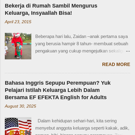
Bekerja di Rumah Sambil Mengurus
Keluarga, Insyaallah Bisa!
April 23, 2015
Beberapa hari lalu, Zaidan –anak pertama saya
yang berusia hampir 8 tahun- membuat sebuah
pengakuan yang cukup mengejutkan sekaligus
membuat saya bersyukur. Ini dia pengakuan
READ MORE
Zaidan: “Mi, waktu kakak kecil, kakak pernah
ditinggal beli sayur sama mba. Waktu itu
kakaknya lagi tidur. Terus kakak nangis. Sama
Bahasa Inggris Sepupu Perempuan? Yuk
tetangga, kakak diajak main dan dipinjami
Pelajari Istilah Keluarga Lebih Dalam
mainan.” Saya langsung memberondong Zaidan
Bersama EF EFEKTA English for Adults
dengan berbagai pertanyaan. Mbak yang
August 30, 2025
mana? Tetangga yang mana? Kejadiannya
waktu kakak umur berapa? Sayang, Zaidan
Dalam kehidupan sehari-hari, kita sering
tidak ingat detailnya. Ayau, mungkin juga dia
menyebut anggota keluarga seperti kakak, adik,
terkejut juga dengan reaksi saya. Bagaimana