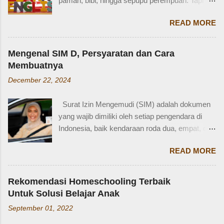
paman, bibi, hingga sepupu perempuan. Tapi
tidak terkejut. Saya taksir usia Zaidan sekitar
bagaimana dengan istilah-istilah tersebut dalam
usia 3-4 tahun. Karena usia 4 tahun-an saat
READ MORE
bahasa Inggris? Salah satu contoh yang
Zaidan duduk di bangku TK, saya sudah tidak
menarik adalah bahasa Inggris sepupu
bekerja di luar rumah. Meniggalkan anak usia
perempuan . Banyak orang mungkin tahu kata
segitu, sendiri di rumah, tentu saja saya terkejut.
Mengenal SIM D, Persyaratan dan Cara
"cousin", tapi tahukah kamu bahwa sepupu
Memang beli sayur tak lama, 5 atau 10 menit
Membuatnya
perempuan dalam bahasa Inggris bisa disebut
mungkin selesai kalau tidak antri. Tapi,
December 22, 2024
female cousin? Memahami kosakata keluarga
bagaimana kalau dalam waktu 10 menit itu, ada
dalam bahasa Inggris bukan hanya penting saat
orang yang punya kese...
Surat Izin Mengemudi (SIM) adalah dokumen
percakapan santai, tetapi juga saat menulis,
yang wajib dimiliki oleh setiap pengendara di
traveling, bahkan dalam lingkungan kerja
Indonesia, baik kendaraan roda dua, empat, dan
internasional. Mengenal istilah keluarga akan
lainnya. Ada beberapa jenis SIM di Indonesia,
membantu kita lebih fasih dan percaya diri saat
READ MORE
salah satunya adalah SIM D. Karena tidak
memperkenalkan diri atau menceritakan silsilah
terlalu populer, banyak yang bertanya SIM D
keluarga. Contohnya, dalam bahasa Inggris:
untuk pengendara apa ya? Mengenal SIM D,
Ayah = Father Ibu = Mother Kakak laki-laki =
Rekomendasi Homeschooling Terbaik
Persayaratan dan Cara Membuatnya
Older brother Adik perempuan = Younger sister
Untuk Solusi Belajar Anak
Berdasarkan webstite resmi humas.polri.go.id,
Paman = Uncle Bibi = Aunt Sepupu perempuan
September 01, 2022
SIM D khusus dibuat untuk pengendara dengan
= Female cousin Sepupu laki-laki = Male cousin