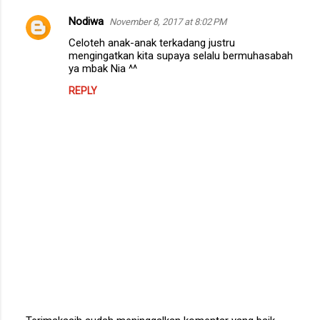
Nodiwa
November 8, 2017 at 8:02 PM
C
Celoteh anak-anak terkadang justru
o
mengingatkan kita supaya selalu bermuhasabah
m
ya mbak Nia ^^
m
REPLY
e
n
t
s