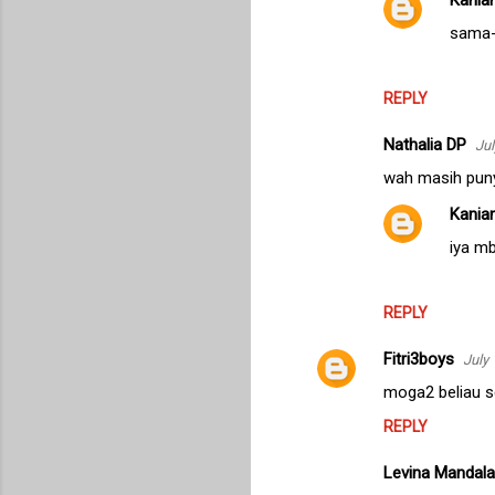
Kanian
sama
REPLY
Nathalia DP
Jul
wah masih puny
Kanian
iya m
REPLY
Fitri3boys
July 
moga2 beliau s
REPLY
Levina Mandalag