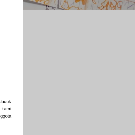
 duduk
u kami
ggota