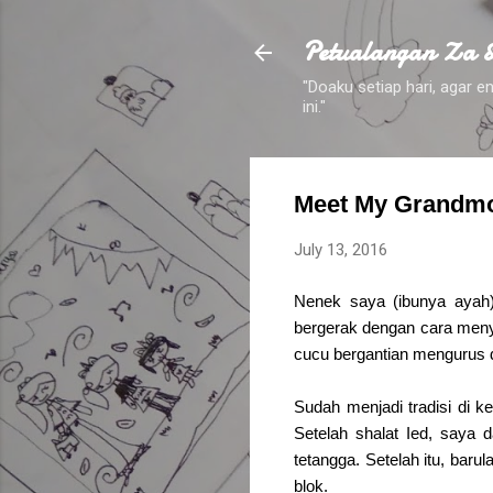
Petualangan Za 
"Doaku setiap hari, agar
ini."
Meet My Grandmo
July 13, 2016
Nenek saya (ibunya ayah)
bergerak dengan cara meny
cucu bergantian mengurus 
Sudah menjadi tradisi di ke
Setelah shalat Ied, saya 
tetangga. Setelah itu, ba
blok.