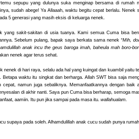
rtemu sepupu yang dulunya suka menginap bersama di rumah n
inya, sudah abege! Ya Allaaah, waktu begitu cepat berlalu. Nenek s
 ada 5 generasi yang masih eksis di keluarga nenek.
ek yang sakit-sakitan di usia tuanya. Kami semua Cuma bisa be
nnya. Sebelum pulang, bapak saya berkata sama nenek “
Mih, do
lhamdulillah anak incu the geus baroga imah, baheula mah boro-bo
kan nenek agar terus sehat.
 nenek di hari raya, selalu ada hal yang kuingat dan kuambil yaitu t
. Betapa waktu itu singkat dan berharga. Allah SWT bisa saja men
an cepat, namun juga sebaliknya. Memanfaatkannya dengan baik 
a penyesalan di akhir nanti. Saya pun Cuma bisa berharap, semoga ma
nfaat, aamiin. Itu pun jika sampai pada masa itu.
wallahualam.
cu supaya pada soleh. Alhamdulillah anak cucu sudah punya rumah