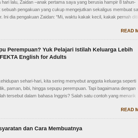
hari lalu, Zaidan –anak pertama saya yang berusia hampir 8 tahun-
sebuah pengakuan yang cukup mengejutkan sekaligus membuat s
. Ini dia pengakuan Zaidan: “Mi, waktu kakak kecil, kakak pernah dit
r sama mba. Waktu itu kakaknya lagi tidur. Terus kakak nangis. Sam
READ 
, kakak diajak main dan dipinjami mainan.” Saya langsung membero
engan berbagai pertanyaan. Mbak yang mana? Tetangga yang mana
nya waktu kakak umur berapa? Sayang, Zaidan tidak ingat detailnya.
u Perempuan? Yuk Pelajari Istilah Keluarga Lebih
uga dia terkejut juga dengan reaksi saya. Bagaimana tidak terkejut.
EKTA English for Adults
ia Zaidan sekitar usia 3-4 tahun. Karena usia 4 tahun-an saat Zaidan
 TK, saya sudah tidak bekerja di luar rumah. Meniggalkan anak usia
endiri di rumah, tentu saja saya terkejut. Memang beli sayur tak lama,
hidupan sehari-hari, kita sering menyebut anggota keluarga seperti
enit mungkin selesai kalau tidak antri. Tapi, bagaimana kalau dalam
dik, paman, bibi, hingga sepupu perempuan. Tapi bagaimana dengan
itu, ada orang yang punya kese...
stilah tersebut dalam bahasa Inggris? Salah satu contoh yang menarik
ahasa Inggris sepupu perempuan . Banyak orang mungkin tahu kata
READ 
, tapi tahukah kamu bahwa sepupu perempuan dalam bahasa Inggris 
female cousin? Memahami kosakata keluarga dalam bahasa Inggris 
ting saat percakapan santai, tetapi juga saat menulis, traveling, bah
rsyaratan dan Cara Membuatnya
gkungan kerja internasional. Mengenal istilah keluarga akan membant