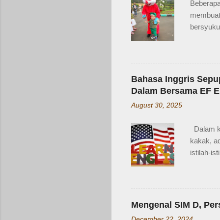
Beberapa 
membuat 
bersyukur
beli sayu
tetangga
Zaidan d
Kejadian
Bahasa Inggris Sepup
mungkin j
Dalam Bersama EF EF
taksir us
August 30, 2025
di bangku
segitu, s
Dalam ke
atau 10 m
kakak, a
10 menit 
istilah-i
adalah b
"cousin"
disebut 
hanya pen
Mengenal SIM D, Pe
dalam lin
December 22, 2024