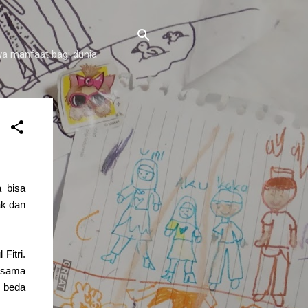
a manfaat bagi dunia
a bisa
ak dan
Fitri.
m sama
n beda