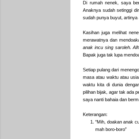
Di rumah nenek, saya be
Anaknya sudah setinggi dir
sudah punya buyut, artinya
Kasihan juga melihat nen
merawatnya dan mendoaka
anak incu sing saroleh. A
Bapak juga tak lupa mendoa
Setiap pulang dari menengok
masa atau waktu atau usia
waktu kita di dunia deng
pilihan bijak, agar tak ad
saya nanti bahaia dan berma
Keterangan:
“Mih, doakan anak cu
mah boro-boro”