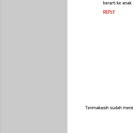
berarti ke anak
REPLY
Terimakasih sudah meni
P
o
s
t