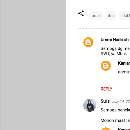
anak
ibu
Idul 
Ummi Nadliroh
C
Semoga dg mera
o
SWT, ya Mbak...
m
Kanian
m
aamii
e
n
REPLY
t
s
Sulis
July 14, 2
Semoga nenekny
Mohon maaf lahi