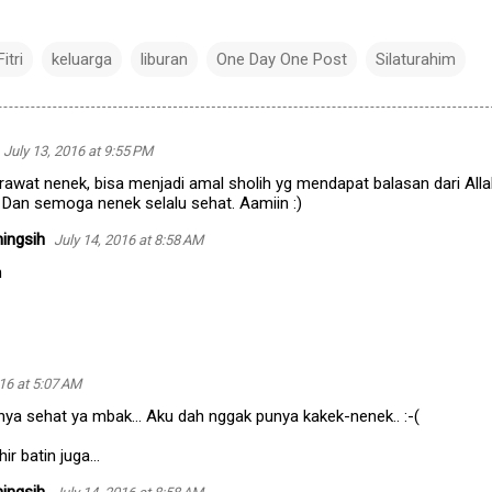
Fitri
keluarga
liburan
One Day One Post
Silaturahim
July 13, 2016 at 9:55 PM
wat nenek, bisa menjadi amal sholih yg mendapat balasan dari All
 Dan semoga nenek selalu sehat. Aamiin :)
ingsih
July 14, 2016 at 8:58 AM
n
016 at 5:07 AM
a sehat ya mbak... Aku dah nggak punya kakek-nenek.. :-(
r batin juga...