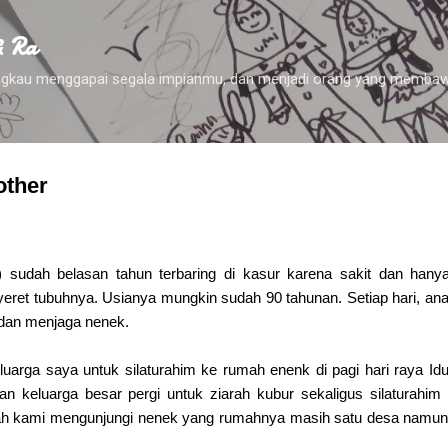
Skip to main content
& Ra
 engkau menggapai segala impianmu, dan menjadi orang yang membaw
ther
 sudah belasan tahun terbaring di kasur karena sakit dan hany
eret tubuhnya. Usianya mungkin sudah 90 tahunan. Setiap hari, an
dan menjaga nenek.
luarga saya untuk silaturahim ke rumah enenk di pagi hari raya Idul 
dan keluarga besar pergi untuk ziarah kubur sekaligus silaturahi
rulah kami mengunjungi nenek yang rumahnya masih satu desa namu