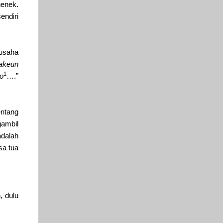
enek.
endiri
rusaha
akeun
1
ro
….”
entang
gambil
adalah
sa tua
, dulu