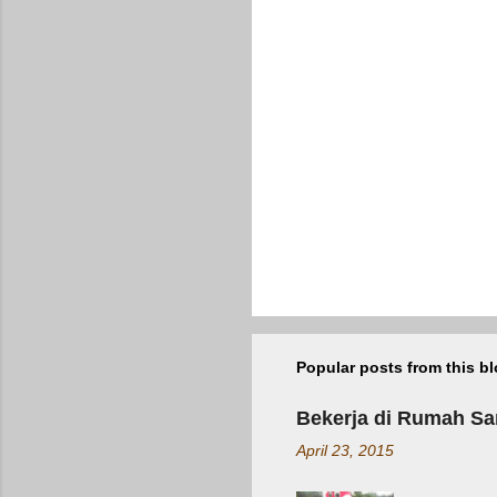
a
C
o
m
m
e
n
t
Popular posts from this b
Bekerja di Rumah Sa
April 23, 2015