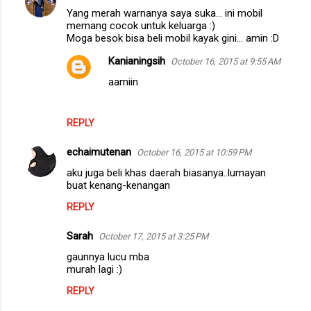
echaimutenan
October 16, 2015 at 10:59 PM
aku juga beli khas daerah biasanya..lumayan
buat kenang-kenangan
REPLY
Sarah
October 17, 2015 at 3:25 PM
gaunnya lucu mba
murah lagi :)
REPLY
astin astanti
October 18, 2015 at 8:30 PM
Toko Krisna ada dua, dans emuanya lengkap.
Gaun untuk anaknya lucu Mbak, ungu dan
cantik...etapi kalau banyak nyamuk digigitin y
REPLY
Lusi
October 18, 2015 at 9:17 PM
Dulu waktu diajak brand mobil satunya ke Bali di