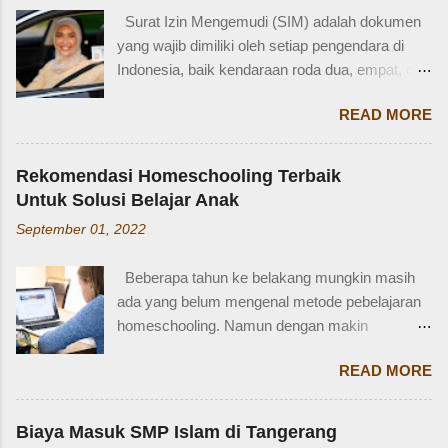
Persayaratan dan Cara Membuatnya
Older brother Adik perempuan = Younger sister
Untuk Solusi Belajar Anak
Berdasarkan webstite resmi humas.polri.go.id,
Paman = Uncle Bibi = Aunt Sepupu perempuan
September 01, 2022
SIM D khusus dibuat untuk pengendara dengan
= Female cousin Sepupu laki-laki = Male cousin
kondisi disabilitas atau keterbatasan fisik.
Seringkali, kita hanya menggunakan "cousin"
Beberapa tahun ke belakang mungkin masih
Disabiltas juga adalah manusia biasa yang
tanpa membed...
ada yang belum mengenal metode pebelajaran
berhak berkendara untuk melakukan
homeschooling. Namun dengan makin
aktifitasnya seperti mencari nafkah, menuntut
banyaknya informasi yang tersedia di era digital
ilmu, dan lain-lain. Oleh karena itu, pemerintah
READ MORE
ini, homeschooling jadi makin dikenal dan
memfasilitasi dengan SIM khusus sesuai
bahkan diminati. Homeschooling merupakan
dengan yang dibutuhkan. SIM D yang berlaku di
salah satu metode belajar yang sudah mulai tak
Indonesia dibagi menjadi dua macam yaitu SIM
Biaya Masuk SMP Islam di Tangerang
asing sekarang dan menjadi pilihan sebagian
D untuk pengendara motor yang setara dengan
Selatan
orangtua untuk solusi pembelajaran anak.
SIM C, dan SIM D1 untuk pengendara mobil
November 08, 2018
Homeschooling adalah model pendidikan
yang setara dengan SIM A. Hal ini sesuai
fleksibel berbasis rumah, dimana orangtua
dengan Perpol Nomor 5 Tahun 2021 mengenai
Sudah muali akhir tahun nih. Biasanya,
punya tugas dan tanggung jawab penting
jenis SIM D yang belaku di Indonesia....
sebagian orangtua disibukkan dengan kegiatan
sebagai pengawas dan pemberi materi untuk
mencari sekolahan untuk anak-anaknya.
anak sesuai denagn minat, potensi dan bakat
Karena sebagian sekolah, terutama yang
anak. Homeschooling memiliki beberapa
READ MORE
swasta, sudah mulai membuka pendaftaran di