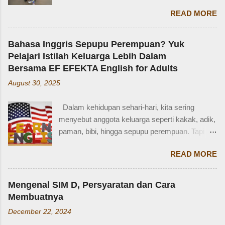
waktu kakak umur berapa? Sayang, Zaidan
Dalam kehidupan sehari-hari, kita sering
tidak ingat detailnya. Ayau, mungkin juga dia
menyebut anggota keluarga seperti kakak, adik,
terkejut juga dengan reaksi saya. Bagaimana
paman, bibi, hingga sepupu perempuan. Tapi
tidak terkejut. Saya taksir usia Zaidan sekitar
bagaimana dengan istilah-istilah tersebut dalam
usia 3-4 tahun. Karena usia 4 tahun-an saat
READ MORE
bahasa Inggris? Salah satu contoh yang
Zaidan duduk di bangku TK, saya sudah tidak
menarik adalah bahasa Inggris sepupu
bekerja di luar rumah. Meniggalkan anak usia
perempuan . Banyak orang mungkin tahu kata
segitu, sendiri di rumah, tentu saja saya terkejut.
Mengenal SIM D, Persyaratan dan Cara
"cousin", tapi tahukah kamu bahwa sepupu
Memang beli sayur tak lama, 5 atau 10 menit
Membuatnya
perempuan dalam bahasa Inggris bisa disebut
mungkin selesai kalau tidak antri. Tapi,
December 22, 2024
female cousin? Memahami kosakata keluarga
bagaimana kalau dalam waktu 10 menit itu, ada
dalam bahasa Inggris bukan hanya penting saat
orang yang punya kese...
Surat Izin Mengemudi (SIM) adalah dokumen
percakapan santai, tetapi juga saat menulis,
yang wajib dimiliki oleh setiap pengendara di
traveling, bahkan dalam lingkungan kerja
Indonesia, baik kendaraan roda dua, empat, dan
internasional. Mengenal istilah keluarga akan
lainnya. Ada beberapa jenis SIM di Indonesia,
membantu kita lebih fasih dan percaya diri saat
READ MORE
salah satunya adalah SIM D. Karena tidak
memperkenalkan diri atau menceritakan silsilah
terlalu populer, banyak yang bertanya SIM D
keluarga. Contohnya, dalam bahasa Inggris:
untuk pengendara apa ya? Mengenal SIM D,
Ayah = Father Ibu = Mother Kakak laki-laki =
Rekomendasi Homeschooling Terbaik