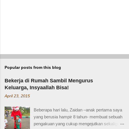
Popular posts from this blog
Bekerja di Rumah Sambil Mengurus
Keluarga, Insyaallah Bisa!
April 23, 2015
Beberapa hari lalu, Zaidan –anak pertama saya
yang berusia hampir 8 tahun- membuat sebuah
pengakuan yang cukup mengejutkan sekaligus
membuat saya bersyukur. Ini dia pengakuan
READ MORE
Zaidan: “Mi, waktu kakak kecil, kakak pernah
ditinggal beli sayur sama mba. Waktu itu
kakaknya lagi tidur. Terus kakak nangis. Sama
Bahasa Inggris Sepupu Perempuan? Yuk
tetangga, kakak diajak main dan dipinjami
Pelajari Istilah Keluarga Lebih Dalam
mainan.” Saya langsung memberondong Zaidan
Bersama EF EFEKTA English for Adults
dengan berbagai pertanyaan. Mbak yang
August 30, 2025
mana? Tetangga yang mana? Kejadiannya