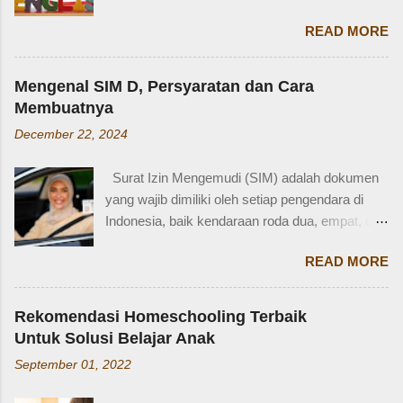
bagaimana dengan istilah-istilah tersebut dalam
usia 3-4 tahun. Karena usia 4 tahun-an saat
READ MORE
bahasa Inggris? Salah satu contoh yang
Zaidan duduk di bangku TK, saya sudah tidak
menarik adalah bahasa Inggris sepupu
bekerja di luar rumah. Meniggalkan anak usia
perempuan . Banyak orang mungkin tahu kata
segitu, sendiri di rumah, tentu saja saya terkejut.
Mengenal SIM D, Persyaratan dan Cara
"cousin", tapi tahukah kamu bahwa sepupu
Memang beli sayur tak lama, 5 atau 10 menit
Membuatnya
perempuan dalam bahasa Inggris bisa disebut
mungkin selesai kalau tidak antri. Tapi,
December 22, 2024
female cousin? Memahami kosakata keluarga
bagaimana kalau dalam waktu 10 menit itu, ada
dalam bahasa Inggris bukan hanya penting saat
orang yang punya kese...
Surat Izin Mengemudi (SIM) adalah dokumen
percakapan santai, tetapi juga saat menulis,
yang wajib dimiliki oleh setiap pengendara di
traveling, bahkan dalam lingkungan kerja
Indonesia, baik kendaraan roda dua, empat, dan
internasional. Mengenal istilah keluarga akan
lainnya. Ada beberapa jenis SIM di Indonesia,
membantu kita lebih fasih dan percaya diri saat
READ MORE
salah satunya adalah SIM D. Karena tidak
memperkenalkan diri atau menceritakan silsilah
terlalu populer, banyak yang bertanya SIM D
keluarga. Contohnya, dalam bahasa Inggris:
untuk pengendara apa ya? Mengenal SIM D,
Ayah = Father Ibu = Mother Kakak laki-laki =
Rekomendasi Homeschooling Terbaik
Persayaratan dan Cara Membuatnya
Older brother Adik perempuan = Younger sister
Untuk Solusi Belajar Anak
Berdasarkan webstite resmi humas.polri.go.id,
Paman = Uncle Bibi = Aunt Sepupu perempuan
September 01, 2022
SIM D khusus dibuat untuk pengendara dengan
= Female cousin Sepupu laki-laki = Male cousin
kondisi disabilitas atau keterbatasan fisik.
Seringkali, kita hanya menggunakan "cousin"