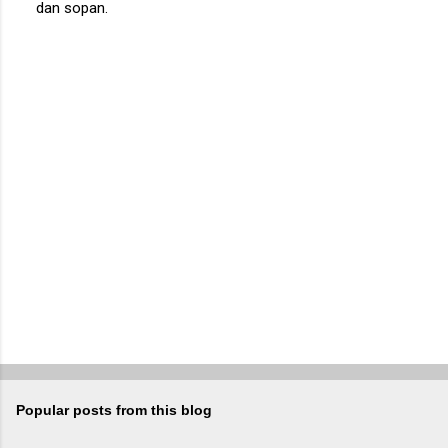
dan sopan.
P
o
s
t
a
C
o
m
m
e
n
t
Popular posts from this blog