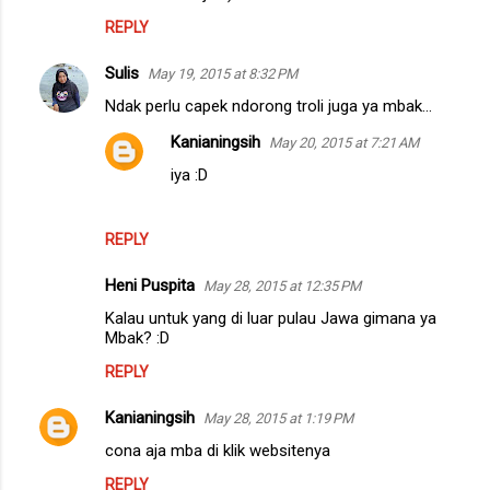
REPLY
Sulis
May 19, 2015 at 8:32 PM
Ndak perlu capek ndorong troli juga ya mbak...
Kanianingsih
May 20, 2015 at 7:21 AM
iya :D
REPLY
Heni Puspita
May 28, 2015 at 12:35 PM
Kalau untuk yang di luar pulau Jawa gimana ya
Mbak? :D
REPLY
Kanianingsih
May 28, 2015 at 1:19 PM
cona aja mba di klik websitenya
REPLY