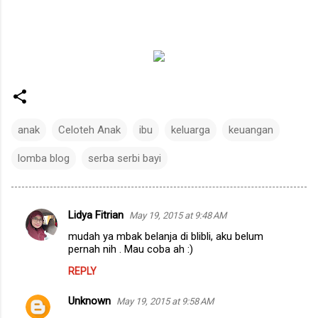
anak
Celoteh Anak
ibu
keluarga
keuangan
lomba blog
serba serbi bayi
Lidya Fitrian
May 19, 2015 at 9:48 AM
C
mudah ya mbak belanja di blibli, aku belum
o
pernah nih . Mau coba ah :)
m
REPLY
m
Unknown
e
May 19, 2015 at 9:58 AM