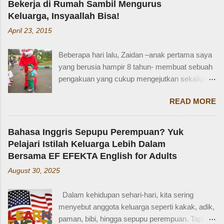
Bekerja di Rumah Sambil Mengurus
Keluarga, Insyaallah Bisa!
April 23, 2015
Beberapa hari lalu, Zaidan –anak pertama saya
yang berusia hampir 8 tahun- membuat sebuah
pengakuan yang cukup mengejutkan sekaligus
membuat saya bersyukur. Ini dia pengakuan
READ MORE
Zaidan: “Mi, waktu kakak kecil, kakak pernah
ditinggal beli sayur sama mba. Waktu itu
kakaknya lagi tidur. Terus kakak nangis. Sama
Bahasa Inggris Sepupu Perempuan? Yuk
tetangga, kakak diajak main dan dipinjami
Pelajari Istilah Keluarga Lebih Dalam
mainan.” Saya langsung memberondong Zaidan
Bersama EF EFEKTA English for Adults
dengan berbagai pertanyaan. Mbak yang
August 30, 2025
mana? Tetangga yang mana? Kejadiannya
waktu kakak umur berapa? Sayang, Zaidan
Dalam kehidupan sehari-hari, kita sering
tidak ingat detailnya. Ayau, mungkin juga dia
menyebut anggota keluarga seperti kakak, adik,
terkejut juga dengan reaksi saya. Bagaimana
paman, bibi, hingga sepupu perempuan. Tapi
tidak terkejut. Saya taksir usia Zaidan sekitar