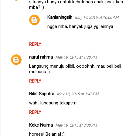
n
situsnya hanya untuk kebutuhan anak-anak kah
mba? :)
t
Kanianingsih
May 19, 2015 at 10:00 AM
s
ngga mba, banyak juga yg lainnya
REPLY
nurul rahma
May 19, 2015 at 1:38 PM
Langsung menuju blibli. oooohhh, mau beli beli
muluuuu :)
REPLY
Bibit Saputra
May 19, 2015 at 1:43 PM
wah.. langsung tekape ni..
REPLY
Keke Naima
May 19, 2015 at 8:08 PM
horeee! Belanja! :)