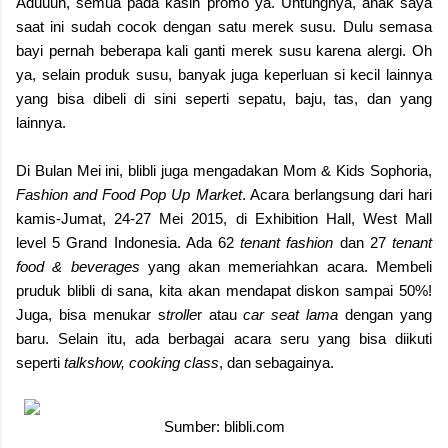
Aduuuh, semua pada kasih promo ya. Untungnya, anak saya
saat ini sudah cocok dengan satu merek susu. Dulu semasa
bayi pernah beberapa kali ganti merek susu karena alergi. Oh
ya, selain produk susu, banyak juga keperluan si kecil lainnya
yang bisa dibeli di sini seperti sepatu, baju, tas, dan yang
lainnya.
Di Bulan Mei ini, blibli juga mengadakan Mom & Kids Sophoria,
Fashion and Food Pop Up Market
. Acara berlangsung dari hari
kamis-Jumat, 24-27 Mei 2015, di Exhibition Hall, West Mall
level 5 Grand Indonesia. Ada 62
tenant fashion
dan 27
tenant
food & beverages
yang akan memeriahkan acara. Membeli
pruduk blibli di sana, kita akan mendapat diskon sampai 50%!
Juga, bisa menukar s
trolle
r atau
car seat lama
dengan yang
baru. Selain itu, ada berbagai acara seru yang bisa diikuti
seperti
talkshow, cooking class
, dan sebagainya.
Sumber: blibli.com