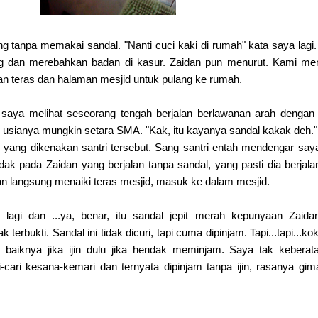
 tanpa memakai sandal. "Nanti cuci kaki di rumah" kata saya lagi
ng dan merebahkan badan di kasur. Zaidan pun menurut. Kami me
 teras dan halaman mesjid untuk pulang ke rumah.
, saya melihat seseorang tengah berjalan berlawanan arah dengan
g usianya mungkin setara SMA. "Kak, itu kayanya sandal kakak deh.
yang dikenakan santri tersebut. Sang santri entah mendengar say
 tidak pada Zaidan yang berjalan tanpa sandal, yang pasti dia berjala
an langsung menaiki teras mesjid, masuk ke dalam mesjid.
lagi dan ...ya, benar, itu sandal jepit merah kepunyaan Zaida
ak terbukti. Sandal ini tidak dicuri, tapi cuma dipinjam. Tapi...tapi...ko
ih baiknya jika ijin dulu jika hendak meminjam. Saya tak keberat
i-cari kesana-kemari dan ternyata dipinjam tanpa ijin, rasanya gi