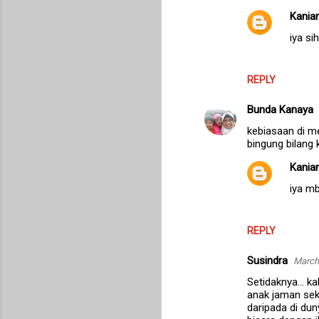
Kanian
iya sih
REPLY
Bunda Kanaya
kebiasaan di m
bingung bilang k
Kanian
iya mb
REPLY
Susindra
March 
Setidaknya... k
anak jaman sek
daripada di duny