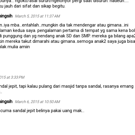
bunya... ngoko/asal suruh/ngelonyor pergi saat disuruh. hadeuh.....
jauh dari sifat dan sikap begitu.
ingsih
March 5, 2015 at 11:37 AM
n..iya mba...entahlah...mungkin dia tak mendengar atau gimana...ini
laman kedua saya. pengalaman pertama di tempat yg sama kena bo
 di punggung dan yg nendang anak SD dan SMP. mereka ga bilang apa
in mereka takut dimarahi atau gimana..semoga anak2 saya juga bis
lak mulia amiin
015 at 3:33 PM
al jepit, tapi kalau pulang dari masjid tanpa sandal, rasanya emang
..
ingsih
March 6, 2015 at 10:50 AM
cuma sandal jepit belinya pakai uang mak...