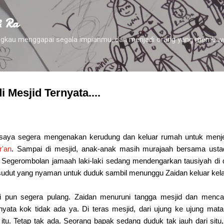
Skip to main content
& Ra
 engkau menggapai segala impianmu, dan menjadi orang yang membaw
i Mesjid Ternyata....
 saya segera mengenakan kerudung dan keluar rumah untuk menj
'an
. Sampai di mesjid, anak-anak masih murajaah bersama usta
. Segerombolan jamaah laki-laki sedang mendengarkan tausiyah di
 sudut yang nyaman untuk duduk sambil menunggu Zaidan keluar kel
i pun segera pulang. Zaidan menuruni tangga mesjid dan mencar
nyata kok tidak ada ya. Di teras mesjid, dari ujung ke ujung mat
itu. Tetap tak ada. Seorang bapak sedang duduk tak jauh dari situ