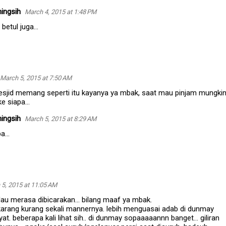
ingsih
March 4, 2015 at 1:48 PM
 betul juga...
March 5, 2015 at 7:50 AM
esjid memang seperti itu kayanya ya mbak, saat mau pinjam mungki
e siapa...
ingsih
March 5, 2015 at 8:29 AM
a...
5, 2015 at 11:05 AM
alau merasa dibicarakan... bilang maaf ya mbak.
arang kurang sekali mannernya. lebih menguasai adab di dunmay
at. beberapa kali lihat sih.. di dunmay sopaaaaannn banget... giliran