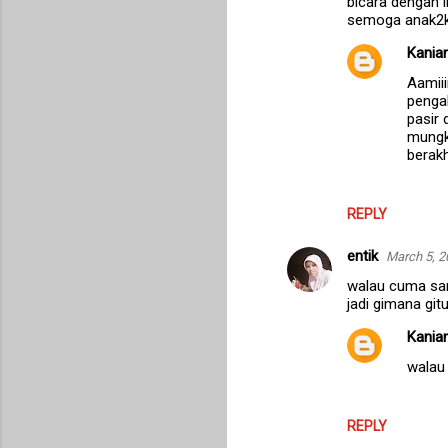
bicara dengan i
semoga anak2ku 
Kanian
Aamiii
penga
pasir
mungk
berakh
REPLY
entik
March 5, 2
walau cuma sand
jadi gimana gitu
Kanian
walau 
REPLY