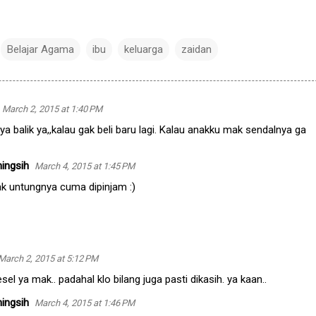
Belajar Agama
ibu
keluarga
zaidan
March 2, 2015 at 1:40 PM
a balik ya,,kalau gak beli baru lagi. Kalau anakku mak sendalnya ga
ingsih
March 4, 2015 at 1:45 PM
ak untungnya cuma dipinjam :)
March 2, 2015 at 5:12 PM
sel ya mak.. padahal klo bilang juga pasti dikasih. ya kaan..
ingsih
March 4, 2015 at 1:46 PM