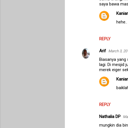
saya bawa masuk
Kanian
hehe..
REPLY
Arif
March 3, 20
Biasanya yang s
lagi. Di mesjid
merek eiger sek
Kanian
baiklah
REPLY
Nathalia DP
Mar
mungkin dia bin