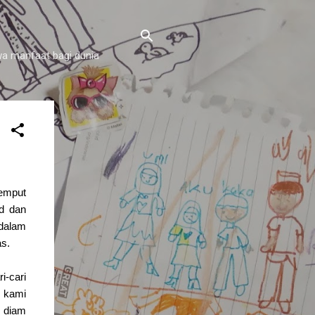
a manfaat bagi dunia
emput
d dan
 dalam
as.
i-cari
a kami
, diam