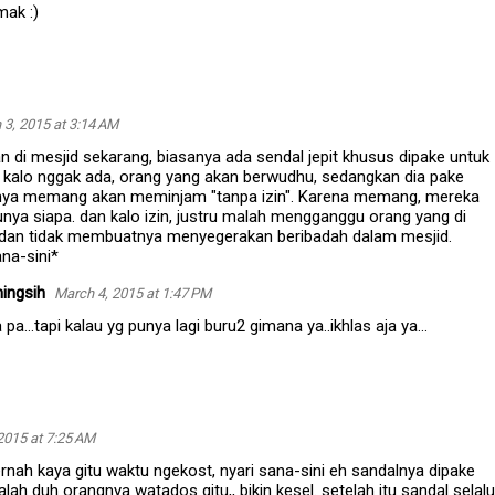
mak :)
 3, 2015 at 3:14 AM
 di mesjid sekarang, biasanya ada sendal jepit khusus dipake untuk
kalo nggak ada, orang yang akan berwudhu, sedangkan dia pake
anya memang akan meminjam "tanpa izin". Karena memang, mereka
punya siapa. dan kalo izin, justru malah mengganggu orang yang di
dan tidak membuatnya menyegerakan beribadah dalam mesjid.
na-sini*
ingsih
March 4, 2015 at 1:47 PM
a pa...tapi kalau yg punya lagi buru2 gimana ya..ikhlas aja ya...
2015 at 7:25 AM
rnah kaya gitu waktu ngekost, nyari sana-sini eh sandalnya dipake
ah duh orangnya watados gitu,, bikin kesel. setelah itu sandal selalu