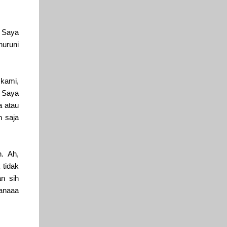
. Saya
nuruni
 kami,
" Saya
a atau
n saja
n. Ah,
k tidak
an sih
manaaa