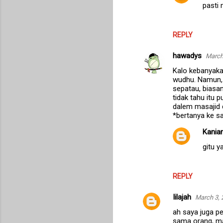
pasti 
REPLY
hawadys
March
Kalo kebanyakan
wudhu. Namun, 
sepatau, bias
tidak tahu itu 
dalem masajid 
*bertanya ke sa
Kanian
gitu y
REPLY
Iilajah
March 3, 
ah saya juga pe
sama orang, mal