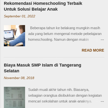
untuk pengendara apa ya? Mengenal SIM D,
Ayah = Father Ibu = Mother Kakak laki-laki =
Rekomendasi Homeschooling Terbaik
Persayaratan dan Cara Membuatnya
Older brother Adik perempuan = Younger sister
Untuk Solusi Belajar Anak
Berdasarkan webstite resmi humas.polri.go.id,
Paman = Uncle Bibi = Aunt Sepupu perempuan
September 01, 2022
SIM D khusus dibuat untuk pengendara dengan
= Female cousin Sepupu laki-laki = Male cousin
kondisi disabilitas atau keterbatasan fisik.
Seringkali, kita hanya menggunakan "cousin"
Beberapa tahun ke belakang mungkin masih
Disabiltas juga adalah manusia biasa yang
tanpa membed...
ada yang belum mengenal metode pebelajaran
berhak berkendara untuk melakukan
homeschooling. Namun dengan makin
aktifitasnya seperti mencari nafkah, menuntut
banyaknya informasi yang tersedia di era digital
ilmu, dan lain-lain. Oleh karena itu, pemerintah
READ MORE
ini, homeschooling jadi makin dikenal dan
memfasilitasi dengan SIM khusus sesuai
bahkan diminati. Homeschooling merupakan
dengan yang dibutuhkan. SIM D yang berlaku di
salah satu metode belajar yang sudah mulai tak
Indonesia dibagi menjadi dua macam yaitu SIM
Biaya Masuk SMP Islam di Tangerang
asing sekarang dan menjadi pilihan sebagian
D untuk pengendara motor yang setara dengan
Selatan
orangtua untuk solusi pembelajaran anak.
SIM C, dan SIM D1 untuk pengendara mobil
November 08, 2018
Homeschooling adalah model pendidikan
yang setara dengan SIM A. Hal ini sesuai
fleksibel berbasis rumah, dimana orangtua
dengan Perpol Nomor 5 Tahun 2021 mengenai
Sudah muali akhir tahun nih. Biasanya,
punya tugas dan tanggung jawab penting
jenis SIM D yang belaku di Indonesia....
sebagian orangtua disibukkan dengan kegiatan
sebagai pengawas dan pemberi materi untuk
mencari sekolahan untuk anak-anaknya.
anak sesuai denagn minat, potensi dan bakat
Karena sebagian sekolah, terutama yang