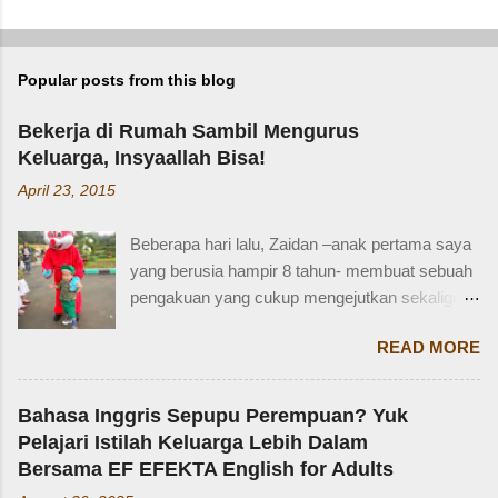
Popular posts from this blog
Bekerja di Rumah Sambil Mengurus
Keluarga, Insyaallah Bisa!
April 23, 2015
Beberapa hari lalu, Zaidan –anak pertama saya
yang berusia hampir 8 tahun- membuat sebuah
pengakuan yang cukup mengejutkan sekaligus
membuat saya bersyukur. Ini dia pengakuan
READ MORE
Zaidan: “Mi, waktu kakak kecil, kakak pernah
ditinggal beli sayur sama mba. Waktu itu
kakaknya lagi tidur. Terus kakak nangis. Sama
Bahasa Inggris Sepupu Perempuan? Yuk
tetangga, kakak diajak main dan dipinjami
Pelajari Istilah Keluarga Lebih Dalam
mainan.” Saya langsung memberondong Zaidan
Bersama EF EFEKTA English for Adults
dengan berbagai pertanyaan. Mbak yang