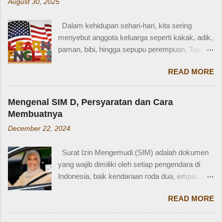
August 30, 2025
mana? Tetangga yang mana? Kejadiannya
waktu kakak umur berapa? Sayang, Zaidan
Dalam kehidupan sehari-hari, kita sering
tidak ingat detailnya. Ayau, mungkin juga dia
menyebut anggota keluarga seperti kakak, adik,
terkejut juga dengan reaksi saya. Bagaimana
paman, bibi, hingga sepupu perempuan. Tapi
tidak terkejut. Saya taksir usia Zaidan sekitar
bagaimana dengan istilah-istilah tersebut dalam
usia 3-4 tahun. Karena usia 4 tahun-an saat
READ MORE
bahasa Inggris? Salah satu contoh yang
Zaidan duduk di bangku TK, saya sudah tidak
menarik adalah bahasa Inggris sepupu
bekerja di luar rumah. Meniggalkan anak usia
perempuan . Banyak orang mungkin tahu kata
segitu, sendiri di rumah, tentu saja saya terkejut.
Mengenal SIM D, Persyaratan dan Cara
"cousin", tapi tahukah kamu bahwa sepupu
Memang beli sayur tak lama, 5 atau 10 menit
Membuatnya
perempuan dalam bahasa Inggris bisa disebut
mungkin selesai kalau tidak antri. Tapi,
December 22, 2024
female cousin? Memahami kosakata keluarga
bagaimana kalau dalam waktu 10 menit itu, ada
dalam bahasa Inggris bukan hanya penting saat
orang yang punya kese...
Surat Izin Mengemudi (SIM) adalah dokumen
percakapan santai, tetapi juga saat menulis,
yang wajib dimiliki oleh setiap pengendara di
traveling, bahkan dalam lingkungan kerja
Indonesia, baik kendaraan roda dua, empat, dan
internasional. Mengenal istilah keluarga akan
lainnya. Ada beberapa jenis SIM di Indonesia,
membantu kita lebih fasih dan percaya diri saat
READ MORE
salah satunya adalah SIM D. Karena tidak
memperkenalkan diri atau menceritakan silsilah
terlalu populer, banyak yang bertanya SIM D
keluarga. Contohnya, dalam bahasa Inggris: