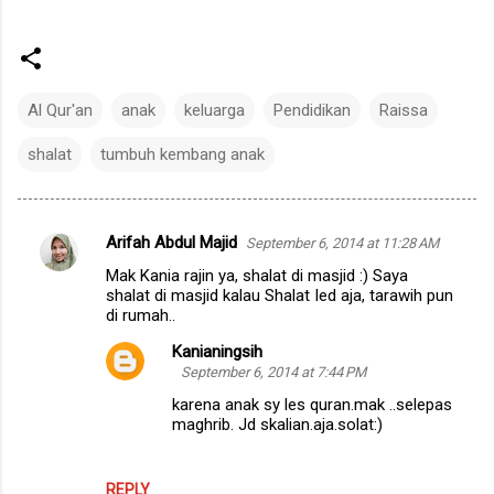
Al Qur'an
anak
keluarga
Pendidikan
Raissa
shalat
tumbuh kembang anak
Arifah Abdul Majid
September 6, 2014 at 11:28 AM
C
Mak Kania rajin ya, shalat di masjid :) Saya
o
shalat di masjid kalau Shalat Ied aja, tarawih pun
m
di rumah..
m
Kanianingsih
September 6, 2014 at 7:44 PM
e
karena anak sy les quran.mak ..selepas
n
maghrib. Jd skalian.aja.solat:)
t
s
REPLY