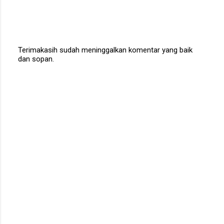
Terimakasih sudah meninggalkan komentar yang baik
dan sopan.
P
o
s
t
a
C
o
m
m
e
n
t