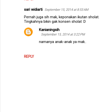
sari widiarti
September 15, 2014 at 8:53 AM
Pernah juga sih mak, keponakan ikutan sholat.
Tingkahnya bikin gak konsen sholat :D
Kanianingsih
September 15, 2014 at 3:22 PM
namanya anak-anak ya mak..
REPLY