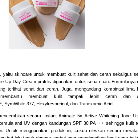
, yaitu skincare untuk membuat kulit sehat dan cerah sekaligus s
e Up Day Cream praktis digunakan untuk sehari-hari. Formulanya 
ang terlihat sehat dan cerah.
Juga, mengandung kombinasi lima 
 membantu membuat kulit tampak lebih cerah dan se
 E, SymWhite 377, Hexylresorcinol, dan
Tranexamic Acid.
encerahkan secara instan, Animate 5x Active Whitening Tone U
rmula anti UV dengan kandungan SPF 30 PA+++ sehingga kulit te
ri.
Untuk menggunakan produk ini, cukup oleskan secara merata
au jari lalu tepuk dengan lembut agar mendapatkan hasil yang hal