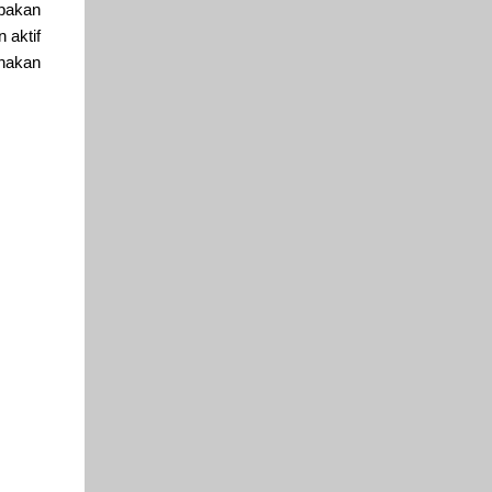
upakan
 aktif
unakan