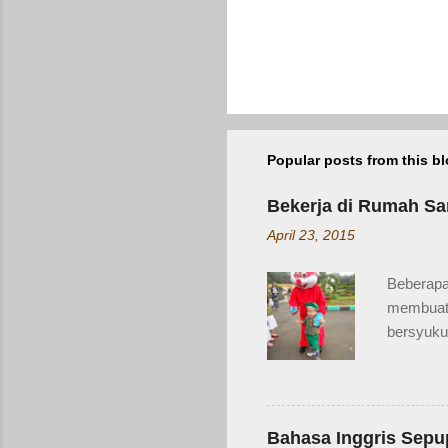
Popular posts from this b
Bekerja di Rumah Sa
April 23, 2015
Beberapa 
membuat 
bersyukur
beli sayu
tetangga
Zaidan d
Kejadian
Bahasa Inggris Sepup