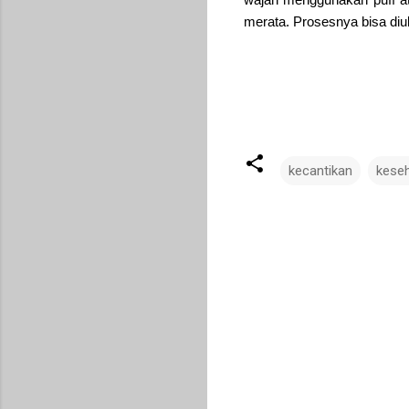
merata. Prosesnya bisa diu
kecantikan
kese
C
o
m
m
e
n
t
s