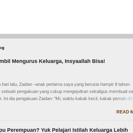
log
mbil Mengurus Keluarga, Insyaallah Bisa!
hari lalu, Zaidan –anak pertama saya yang berusia hampir 8 tahun-
sebuah pengakuan yang cukup mengejutkan sekaligus membuat s
. Ini dia pengakuan Zaidan: “Mi, waktu kakak kecil, kakak pernah dit
r sama mba. Waktu itu kakaknya lagi tidur. Terus kakak nangis. Sam
READ 
, kakak diajak main dan dipinjami mainan.” Saya langsung membero
engan berbagai pertanyaan. Mbak yang mana? Tetangga yang mana
nya waktu kakak umur berapa? Sayang, Zaidan tidak ingat detailnya.
u Perempuan? Yuk Pelajari Istilah Keluarga Lebih