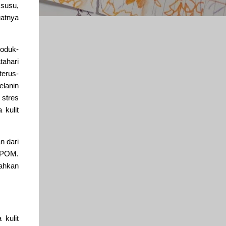
susu,
uatnya
roduk-
tahari
terus-
elanin
 stres
 kulit
n dari
 BPOM.
rahkan
kulit