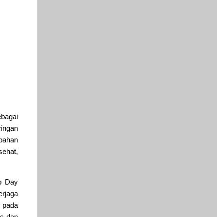
ebagai
ringan
bahan
hat,
p Day
rjaga
 pada
us dan