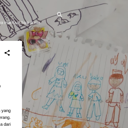
a manfaat bagi dunia
a
n yang
rang.
a dari