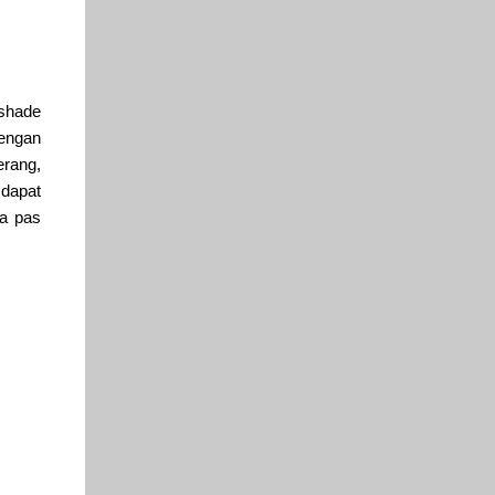
 shade
dengan
erang
,
 dapat
ya pas