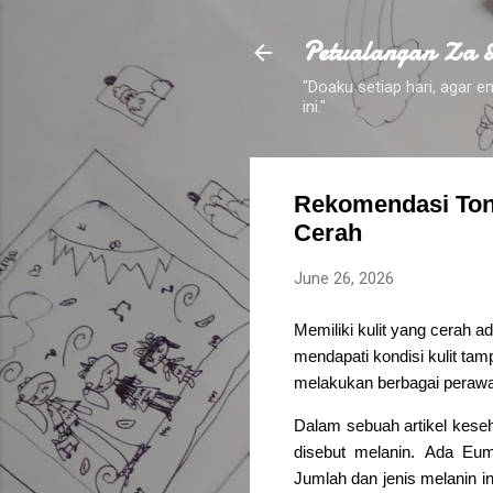
Petualangan Za 
"Doaku setiap hari, agar
ini."
Rekomendasi Ton
Cerah
June 26, 2026
Memiliki kulit yang cerah a
mendapati kondisi kulit 
melakukan berbagai perawa
Dalam sebuah artikel keseh
disebut melanin.
Ada Eume
Jumlah dan jenis melanin in