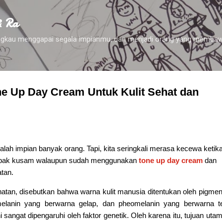
Skip to main content
& Ra
 engkau menggapai segala impianmu, dan menjadi orang yang membaw
e Up Day Cream Untuk Kulit Sehat dan
dalah impian banyak orang. Tapi, kita seringkali merasa kecewa ketik
tampak kusam walaupun sudah menggunakan
tone up day cream
dan
tan.
atan, disebutkan bahwa warna kulit manusia ditentukan oleh pigme
lanin yang berwarna gelap, dan pheomelanin yang berwarna te
i sangat dipengaruhi oleh faktor genetik. Oleh karena itu, tujuan utam