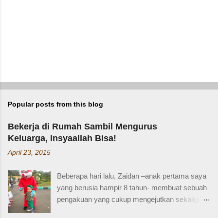
t
Popular posts from this blog
Bekerja di Rumah Sambil Mengurus
Keluarga, Insyaallah Bisa!
April 23, 2015
Beberapa hari lalu, Zaidan –anak pertama saya
yang berusia hampir 8 tahun- membuat sebuah
pengakuan yang cukup mengejutkan sekaligus
membuat saya bersyukur. Ini dia pengakuan