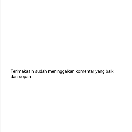
Terimakasih sudah meninggalkan komentar yang baik
dan sopan.
P
o
s
t
a
C
o
m
m
e
n