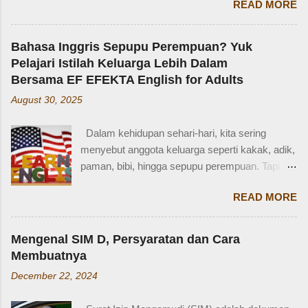
READ MORE
Zaidan: “Mi, waktu kakak kecil, kakak pernah
ditinggal beli sayur sama mba. Waktu itu
kakaknya lagi tidur. Terus kakak nangis. Sama
Bahasa Inggris Sepupu Perempuan? Yuk
tetangga, kakak diajak main dan dipinjami
Pelajari Istilah Keluarga Lebih Dalam
mainan.” Saya langsung memberondong Zaidan
Bersama EF EFEKTA English for Adults
dengan berbagai pertanyaan. Mbak yang
August 30, 2025
mana? Tetangga yang mana? Kejadiannya
waktu kakak umur berapa? Sayang, Zaidan
Dalam kehidupan sehari-hari, kita sering
tidak ingat detailnya. Ayau, mungkin juga dia
menyebut anggota keluarga seperti kakak, adik,
terkejut juga dengan reaksi saya. Bagaimana
paman, bibi, hingga sepupu perempuan. Tapi
tidak terkejut. Saya taksir usia Zaidan sekitar
bagaimana dengan istilah-istilah tersebut dalam
usia 3-4 tahun. Karena usia 4 tahun-an saat
READ MORE
bahasa Inggris? Salah satu contoh yang
Zaidan duduk di bangku TK, saya sudah tidak
menarik adalah bahasa Inggris sepupu
bekerja di luar rumah. Meniggalkan anak usia
perempuan . Banyak orang mungkin tahu kata
segitu, sendiri di rumah, tentu saja saya terkejut.
Mengenal SIM D, Persyaratan dan Cara
"cousin", tapi tahukah kamu bahwa sepupu
Memang beli sayur tak lama, 5 atau 10 menit
Membuatnya
perempuan dalam bahasa Inggris bisa disebut
mungkin selesai kalau tidak antri. Tapi,
December 22, 2024
female cousin? Memahami kosakata keluarga
bagaimana kalau dalam waktu 10 menit itu, ada
dalam bahasa Inggris bukan hanya penting saat
orang yang punya kese...