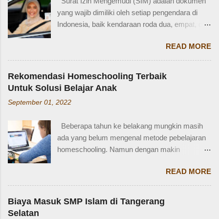
Surat Izin Mengemudi (SIM) adalah dokumen
percakapan santai, tetapi juga saat menulis,
yang wajib dimiliki oleh setiap pengendara di
traveling, bahkan dalam lingkungan kerja
Indonesia, baik kendaraan roda dua, empat, dan
internasional. Mengenal istilah keluarga akan
lainnya. Ada beberapa jenis SIM di Indonesia,
membantu kita lebih fasih dan percaya diri saat
READ MORE
salah satunya adalah SIM D. Karena tidak
memperkenalkan diri atau menceritakan silsilah
terlalu populer, banyak yang bertanya SIM D
keluarga. Contohnya, dalam bahasa Inggris:
untuk pengendara apa ya? Mengenal SIM D,
Ayah = Father Ibu = Mother Kakak laki-laki =
Rekomendasi Homeschooling Terbaik
Persayaratan dan Cara Membuatnya
Older brother Adik perempuan = Younger sister
Untuk Solusi Belajar Anak
Berdasarkan webstite resmi humas.polri.go.id,
Paman = Uncle Bibi = Aunt Sepupu perempuan
September 01, 2022
SIM D khusus dibuat untuk pengendara dengan
= Female cousin Sepupu laki-laki = Male cousin
kondisi disabilitas atau keterbatasan fisik.
Seringkali, kita hanya menggunakan "cousin"
Beberapa tahun ke belakang mungkin masih
Disabiltas juga adalah manusia biasa yang
tanpa membed...
ada yang belum mengenal metode pebelajaran
berhak berkendara untuk melakukan
homeschooling. Namun dengan makin
aktifitasnya seperti mencari nafkah, menuntut
banyaknya informasi yang tersedia di era digital
ilmu, dan lain-lain. Oleh karena itu, pemerintah
READ MORE
ini, homeschooling jadi makin dikenal dan
memfasilitasi dengan SIM khusus sesuai
bahkan diminati. Homeschooling merupakan
dengan yang dibutuhkan. SIM D yang berlaku di
salah satu metode belajar yang sudah mulai tak
Indonesia dibagi menjadi dua macam yaitu SIM
Biaya Masuk SMP Islam di Tangerang
asing sekarang dan menjadi pilihan sebagian
D untuk pengendara motor yang setara dengan
Selatan