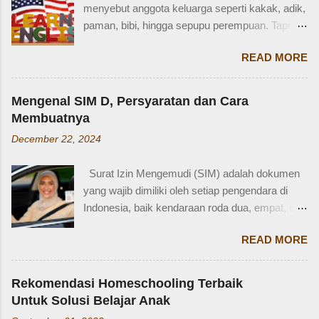
menyebut anggota keluarga seperti kakak, adik,
terkejut juga dengan reaksi saya. Bagaimana
paman, bibi, hingga sepupu perempuan. Tapi
tidak terkejut. Saya taksir usia Zaidan sekitar
bagaimana dengan istilah-istilah tersebut dalam
usia 3-4 tahun. Karena usia 4 tahun-an saat
READ MORE
bahasa Inggris? Salah satu contoh yang
Zaidan duduk di bangku TK, saya sudah tidak
menarik adalah bahasa Inggris sepupu
bekerja di luar rumah. Meniggalkan anak usia
perempuan . Banyak orang mungkin tahu kata
segitu, sendiri di rumah, tentu saja saya terkejut.
Mengenal SIM D, Persyaratan dan Cara
"cousin", tapi tahukah kamu bahwa sepupu
Memang beli sayur tak lama, 5 atau 10 menit
Membuatnya
perempuan dalam bahasa Inggris bisa disebut
mungkin selesai kalau tidak antri. Tapi,
December 22, 2024
female cousin? Memahami kosakata keluarga
bagaimana kalau dalam waktu 10 menit itu, ada
dalam bahasa Inggris bukan hanya penting saat
orang yang punya kese...
Surat Izin Mengemudi (SIM) adalah dokumen
percakapan santai, tetapi juga saat menulis,
yang wajib dimiliki oleh setiap pengendara di
traveling, bahkan dalam lingkungan kerja
Indonesia, baik kendaraan roda dua, empat, dan
internasional. Mengenal istilah keluarga akan
lainnya. Ada beberapa jenis SIM di Indonesia,
membantu kita lebih fasih dan percaya diri saat
READ MORE
salah satunya adalah SIM D. Karena tidak
memperkenalkan diri atau menceritakan silsilah
terlalu populer, banyak yang bertanya SIM D
keluarga. Contohnya, dalam bahasa Inggris:
untuk pengendara apa ya? Mengenal SIM D,
Ayah = Father Ibu = Mother Kakak laki-laki =
Rekomendasi Homeschooling Terbaik
Persayaratan dan Cara Membuatnya
Older brother Adik perempuan = Younger sister
Untuk Solusi Belajar Anak
Berdasarkan webstite resmi humas.polri.go.id,
Paman = Uncle Bibi = Aunt Sepupu perempuan