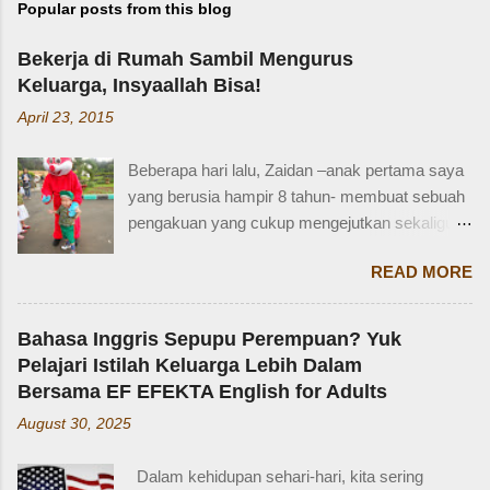
Popular posts from this blog
Bekerja di Rumah Sambil Mengurus
Keluarga, Insyaallah Bisa!
April 23, 2015
Beberapa hari lalu, Zaidan –anak pertama saya
yang berusia hampir 8 tahun- membuat sebuah
pengakuan yang cukup mengejutkan sekaligus
membuat saya bersyukur. Ini dia pengakuan
READ MORE
Zaidan: “Mi, waktu kakak kecil, kakak pernah
ditinggal beli sayur sama mba. Waktu itu
kakaknya lagi tidur. Terus kakak nangis. Sama
Bahasa Inggris Sepupu Perempuan? Yuk
tetangga, kakak diajak main dan dipinjami
Pelajari Istilah Keluarga Lebih Dalam
mainan.” Saya langsung memberondong Zaidan
Bersama EF EFEKTA English for Adults
dengan berbagai pertanyaan. Mbak yang
August 30, 2025
mana? Tetangga yang mana? Kejadiannya
waktu kakak umur berapa? Sayang, Zaidan
Dalam kehidupan sehari-hari, kita sering
tidak ingat detailnya. Ayau, mungkin juga dia