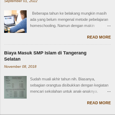
September 01, 2022
SIM D khusus dibuat untuk pengendara dengan
= Female cousin Sepupu laki-laki = Male cousin
kondisi disabilitas atau keterbatasan fisik.
Seringkali, kita hanya menggunakan "cousin"
Beberapa tahun ke belakang mungkin masih
Disabiltas juga adalah manusia biasa yang
tanpa membed...
ada yang belum mengenal metode pebelajaran
berhak berkendara untuk melakukan
homeschooling. Namun dengan makin
aktifitasnya seperti mencari nafkah, menuntut
banyaknya informasi yang tersedia di era digital
ilmu, dan lain-lain. Oleh karena itu, pemerintah
READ MORE
ini, homeschooling jadi makin dikenal dan
memfasilitasi dengan SIM khusus sesuai
bahkan diminati. Homeschooling merupakan
dengan yang dibutuhkan. SIM D yang berlaku di
salah satu metode belajar yang sudah mulai tak
Indonesia dibagi menjadi dua macam yaitu SIM
Biaya Masuk SMP Islam di Tangerang
asing sekarang dan menjadi pilihan sebagian
D untuk pengendara motor yang setara dengan
Selatan
orangtua untuk solusi pembelajaran anak.
SIM C, dan SIM D1 untuk pengendara mobil
November 08, 2018
Homeschooling adalah model pendidikan
yang setara dengan SIM A. Hal ini sesuai
fleksibel berbasis rumah, dimana orangtua
dengan Perpol Nomor 5 Tahun 2021 mengenai
Sudah muali akhir tahun nih. Biasanya,
punya tugas dan tanggung jawab penting
jenis SIM D yang belaku di Indonesia....
sebagian orangtua disibukkan dengan kegiatan
sebagai pengawas dan pemberi materi untuk
mencari sekolahan untuk anak-anaknya.
anak sesuai denagn minat, potensi dan bakat
Karena sebagian sekolah, terutama yang
anak. Homeschooling memiliki beberapa
READ MORE
swasta, sudah mulai membuka pendaftaran di
kelebihan dibanding sekolah konvensional dan
bulan Oktober sampai Desember. Termasuk
menjadi solusi pendidikan bagi sebagian anak.