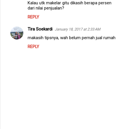
n
Kalau utk makelar gitu dikasih berapa persen
dari nilai penjualan?
t
REPLY
s
Tira Soekardi
January 18, 2017 at 2:33 AM
makasih tipsnya, wah belum pernah jual rumah
REPLY