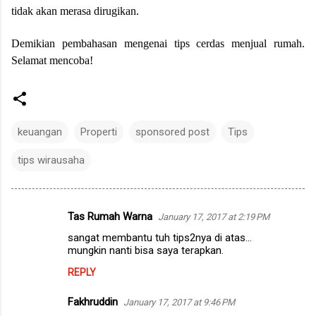
tidak akan merasa dirugikan.
Demikian pembahasan mengenai tips cerdas menjual rumah.
Selamat mencoba!
keuangan
Properti
sponsored post
Tips
tips wirausaha
Tas Rumah Warna
January 17, 2017 at 2:19 PM
C
sangat membantu tuh tips2nya di atas...
o
mungkin nanti bisa saya terapkan.
m
REPLY
m
Fakhruddin
e
January 17, 2017 at 9:46 PM