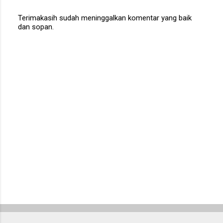
Terimakasih sudah meninggalkan komentar yang baik
dan sopan.
P
o
s
t
a
C
o
m
m
e
n
t