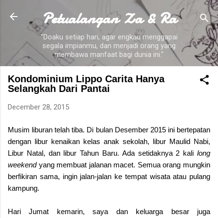
Petualangan Za & Ra
Skip to main content
"Doaku setiap hari, agar engkau menggapai
segala impianmu, dan menjadi orang yang
membawa manfaat bagi dunia ini."
Kondominium Lippo Carita Hanya
Selangkah Dari Pantai
December 28, 2015
Musim liburan telah tiba. Di bulan Desember 2015 ini bertepatan
dengan libur kenaikan kelas anak sekolah, libur Maulid Nabi,
Libur Natal, dan libur Tahun Baru. Ada setidaknya 2 kali
long
weekend
yang membuat jalanan macet. Semua orang mungkin
berfikiran sama, ingin jalan-jalan ke tempat wisata atau pulang
kampung.
Hari Jumat kemarin, saya dan keluarga besar juga