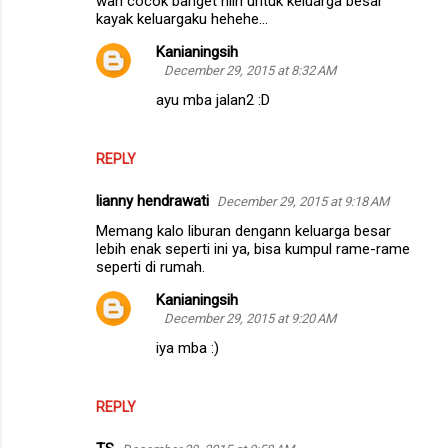
wah cocok banget niih untuk keluarga besar
kayak keluargaku hehehe...
Kanianingsih
December 29, 2015 at 8:32 AM
ayu mba jalan2 :D
REPLY
lianny hendrawati
December 29, 2015 at 9:18 AM
Memang kalo liburan dengann keluarga besar
lebih enak seperti ini ya, bisa kumpul rame-rame
seperti di rumah.
Kanianingsih
December 29, 2015 at 9:20 AM
iya mba :)
REPLY