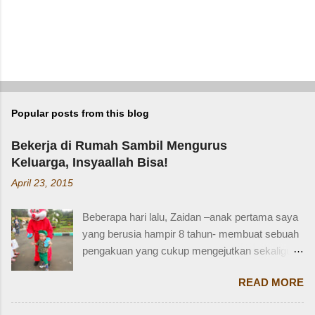
Popular posts from this blog
Bekerja di Rumah Sambil Mengurus
Keluarga, Insyaallah Bisa!
April 23, 2015
Beberapa hari lalu, Zaidan –anak pertama saya
yang berusia hampir 8 tahun- membuat sebuah
pengakuan yang cukup mengejutkan sekaligus
membuat saya bersyukur. Ini dia pengakuan
READ MORE
Zaidan: “Mi, waktu kakak kecil, kakak pernah
ditinggal beli sayur sama mba. Waktu itu