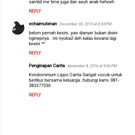
sambil me time juga dan asuh anak heheeh
REPLY
echaimutenan
December 30, 2015 at 8:53 PM
belum pernah kesini...pas dianyer bukan disini
nginepnya... nti nyoba2 deh kalau kesana lagi
kesini ^^
REPLY
Penginapan Carita
November 8, 2016 at 9:06 PM
Kondominium Lippo Carita Sangat cocok untuk
berlibur bersama keluarga...hubungi kami :081-
383377330
REPLY