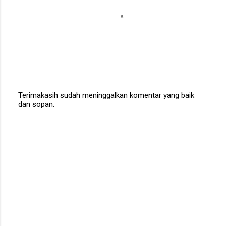
Terimakasih sudah meninggalkan komentar yang baik
dan sopan.
P
o
s
t
a
C
o
m
m
e
n
t