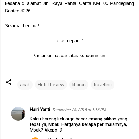
kesana di alamat
Jln. Raya Pantai Carita KM. 09
Pandeglang
Banten
4226.
Selamat berlibur!
teras depan^^
Pantai terlihat dari atas kondominium
anak
Hotel Review
liburan
travelling
Hairi Yanti
December 28, 2015 at 1:16 PM
C
Kalau bareng keluarga besar emang pilihan yang
o
tepat ya, Mbak. Harganya berapa per malamnya,
m
Mbak? #kepo :D
m