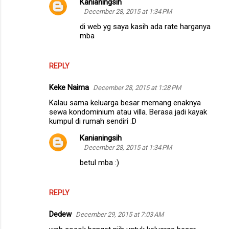
Kanianingsih
December 28, 2015 at 1:34 PM
e
di web yg saya kasih ada rate harganya
n
mba
t
s
REPLY
Keke Naima
December 28, 2015 at 1:28 PM
Kalau sama keluarga besar memang enaknya
sewa kondominium atau villa. Berasa jadi kayak
kumpul di rumah sendiri :D
Kanianingsih
December 28, 2015 at 1:34 PM
betul mba :)
REPLY
Dedew
December 29, 2015 at 7:03 AM