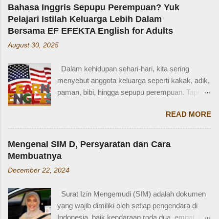
kakaknya lagi tidur. Terus kakak nangis. Sama
Bahasa Inggris Sepupu Perempuan? Yuk
tetangga, kakak diajak main dan dipinjami
Pelajari Istilah Keluarga Lebih Dalam
mainan.” Saya langsung memberondong Zaidan
Bersama EF EFEKTA English for Adults
dengan berbagai pertanyaan. Mbak yang
August 30, 2025
mana? Tetangga yang mana? Kejadiannya
waktu kakak umur berapa? Sayang, Zaidan
Dalam kehidupan sehari-hari, kita sering
tidak ingat detailnya. Ayau, mungkin juga dia
menyebut anggota keluarga seperti kakak, adik,
terkejut juga dengan reaksi saya. Bagaimana
paman, bibi, hingga sepupu perempuan. Tapi
tidak terkejut. Saya taksir usia Zaidan sekitar
bagaimana dengan istilah-istilah tersebut dalam
usia 3-4 tahun. Karena usia 4 tahun-an saat
READ MORE
bahasa Inggris? Salah satu contoh yang
Zaidan duduk di bangku TK, saya sudah tidak
menarik adalah bahasa Inggris sepupu
bekerja di luar rumah. Meniggalkan anak usia
perempuan . Banyak orang mungkin tahu kata
segitu, sendiri di rumah, tentu saja saya terkejut.
Mengenal SIM D, Persyaratan dan Cara
"cousin", tapi tahukah kamu bahwa sepupu
Memang beli sayur tak lama, 5 atau 10 menit
Membuatnya
perempuan dalam bahasa Inggris bisa disebut
mungkin selesai kalau tidak antri. Tapi,
December 22, 2024
female cousin? Memahami kosakata keluarga
bagaimana kalau dalam waktu 10 menit itu, ada
dalam bahasa Inggris bukan hanya penting saat
orang yang punya kese...
Surat Izin Mengemudi (SIM) adalah dokumen
percakapan santai, tetapi juga saat menulis,
yang wajib dimiliki oleh setiap pengendara di
traveling, bahkan dalam lingkungan kerja
Indonesia, baik kendaraan roda dua, empat, dan