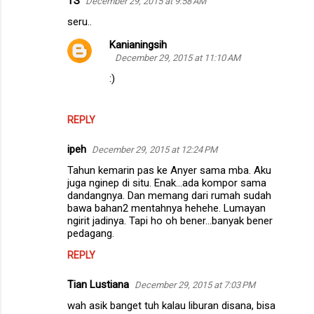
TS
December 29, 2015 at 9:58 AM
seru..
Kanianingsih
December 29, 2015 at 11:10 AM
:)
REPLY
ipeh
December 29, 2015 at 12:24 PM
Tahun kemarin pas ke Anyer sama mba. Aku
juga nginep di situ. Enak...ada kompor sama
dandangnya. Dan memang dari rumah sudah
bawa bahan2 mentahnya hehehe. Lumayan
ngirit jadinya. Tapi ho oh bener...banyak bener
pedagang.
REPLY
Tian Lustiana
December 29, 2015 at 7:03 PM
wah asik banget tuh kalau liburan disana, bisa